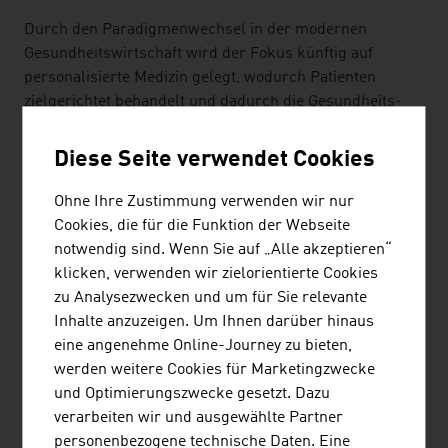
Durch den Paradigmenwechsel in der modernen
Gesundheitswirtschaft wird der Fokus künftig auf
personalisierte Medizin gelegt, wodurch Patienten
zielgerichtet behandelt und dadurch die Gesundheits-
und Behandlungsausgaben gesenkt werden sollen.
Diese Seite verwendet Cookies
BEISPIELHAFTE ENTWICKLUNGEN
Ohne Ihre Zustimmung verwenden wir nur
Ein Wiener Unternehmen entwickelte eine
Cookies, die für die Funktion der Webseite
Immuntherapie, die auf einem Antikörper basiert und die
notwendig sind. Wenn Sie auf „Alle akzeptieren“
Orphan-Drug Kennzeichnung für die Behandlung des
klicken, verwenden wir zielorientierte Cookies
pädiatrischen Neuroblastoms hat. Die Therapie wurde
zu Analysezwecken und um für Sie relevante
zusammen mit einem akademischen Netzwerk
Inhalte anzuzeigen. Um Ihnen darüber hinaus
entwickelt, zu dem auch die St. Anna
eine angenehme Online-Journey zu bieten,
Kinderkrebsforschung Wien gehört.
werden weitere Cookies für Marketingzwecke
und Optimierungszwecke gesetzt. Dazu
Ein österreichisches Biotechnologie-Unternehmen
verarbeiten wir und ausgewählte Partner
liefert innovative, maßgeschneiderte Impfstoffe für die
personenbezogene technische Daten. Eine
therapeutische Behandlung chronischer Krankheiten