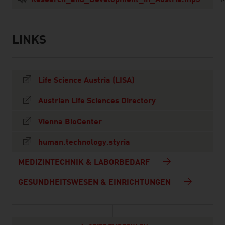
Research_and_Development_in_Austria.mp3
LINKS
listen
links
Life Science Austria (LISA)
Austrian Life Sciences Directory
Vienna BioCenter
human.technology.styria
MEDIZINTECHNIK & LABORBEDARF
GESUNDHEITSWESEN & EINRICHTUNGEN