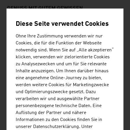
GENUSS MIT GUTEM GEWISSEN
Die Zukunft wird für die Nahrungsmittel- und
Diese Seite verwendet Cookies
Softdrinksbranche ein verändertes
Konsumentenverhalten bringen, auf das die
Ohne Ihre Zustimmung verwenden wir nur
österreichischen Unternehmen schon jetzt gut
Cookies, die für die Funktion der Webseite
vorbereitet sind. Sie sind bei der Produktgestaltung
notwendig sind. Wenn Sie auf „Alle akzeptieren“
flexibel, viele von ihnen stellen keine Massenware her,
klicken, verwenden wir zielorientierte Cookies
sondern sind Nischenplayer, was die optimale
zu Analysezwecken und um für Sie relevante
Einstellung auf neue Entwicklungen erleichtert.
Inhalte anzuzeigen. Um Ihnen darüber hinaus
Österreichische Produkte sind besonders in den
eine angenehme Online-Journey zu bieten,
Zukunftsbereichen Bio, Functional Food und bei
werden weitere Cookies für Marketingzwecke
Produkten gegen Unverträglichkeiten führend.
und Optimierungszwecke gesetzt. Dazu
verarbeiten wir und ausgewählte Partner
Die Konsumenten erwarten gesundheitsfördernde,
personenbezogene technische Daten. Eine
naturbelassene und schmackhafte Produkte mit Verzicht
Auflistung der Partner und nähere
auf chemische Pflanzenschutzmittel. Deshalb ist die
Informationen zu den Cookies finden Sie in
lückenlose Nachvollziehbarkeit der Produktionskette
unserer Datenschutzerklärung. Unter