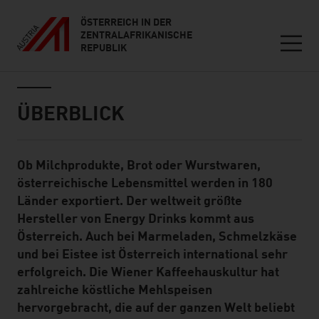
ÖSTERREICH IN DER
ZENTRALAFRIKANISCHE
REPUBLIK
Seitennavigation
Inhalt
ÜBERBLICK
Ob Milchprodukte, Brot oder Wurstwaren,
Standard Content Module
österreichische Lebensmittel werden in 180
Länder exportiert. Der weltweit größte
Hersteller von Energy Drinks kommt aus
Österreich. Auch bei Marmeladen, Schmelzkäse
und bei Eistee ist Österreich international sehr
erfolgreich. Die Wiener Kaffeehauskultur hat
zahlreiche köstliche Mehlspeisen
hervorgebracht, die auf der ganzen Welt beliebt