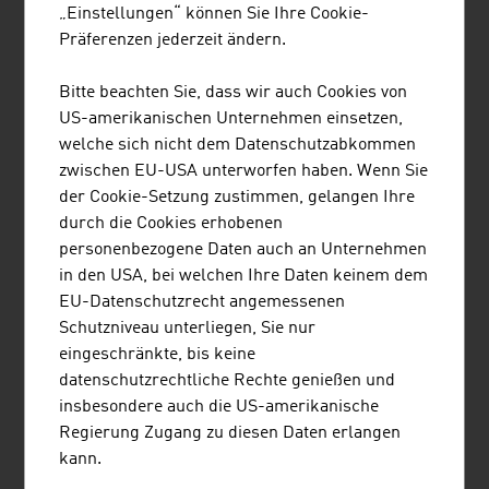
besonders wichtig. Das AMA-Gütesiegel für Milch und
„Einstellungen“ können Sie Ihre Cookie-
Milchprodukte zum Beispiel ist in die gesamte
Präferenzen jederzeit ändern.
Produktionskette von der Rohmilch zur Trinkmilch und
zu den Milchprodukten in die Qualitätssicherung
Bitte beachten Sie, dass wir auch Cookies von
eingebunden und setzt höhere Standards als die
US-amerikanischen Unternehmen einsetzen,
rechtlich definierten Kriterien.
welche sich nicht dem Datenschutzabkommen
zwischen EU-USA unterworfen haben. Wenn Sie
Auch das große Angebot der österreichischen
der Cookie-Setzung zustimmen, gelangen Ihre
Lebensmittelbranche an regionalen Produkten leistet
durch die Cookies erhobenen
einen wichtigen Beitrag zum Umweltschutz. Erstens
personenbezogene Daten auch an Unternehmen
achten die Produzenten besonders auf
in den USA, bei welchen Ihre Daten keinem dem
Landschaftsschutz und saubere Gewässer, und zweitens
EU-Datenschutzrecht angemessenen
sparen kurze Transportwege schädliche Emissionen.
Schutzniveau unterliegen, Sie nur
eingeschränkte, bis keine
Ein wichtiges Thema ist auch die gesunde Ernährung.
datenschutzrechtliche Rechte genießen und
Ein Trend zu vegetarischen und veganen Produkten,
insbesondere auch die US-amerikanische
Bedacht auf fettärmere Ernährung, weniger Süßigkeiten
Regierung Zugang zu diesen Daten erlangen
und mehr Bio-Lebensmittel bietet den österreichischen
kann.
Unternehmen der Lebensmittelbranche neue Chancen.