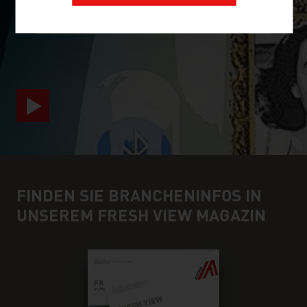
SURPRISINGLY INGENIOUS
video abspielen
FINDEN SIE BRANCHENINFOS IN
UNSEREM FRESH VIEW MAGAZIN