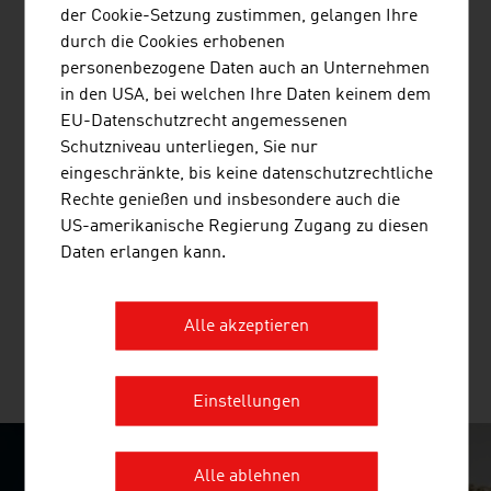
der Cookie-Setzung zustimmen, gelangen Ihre
durch die Cookies erhobenen
personenbezogene Daten auch an Unternehmen
TECHNISCHE UNIVERSITÄT WIEN
in den USA, bei welchen Ihre Daten keinem dem
EU-Datenschutzrecht angemessenen
Die TU Wien ist Österreichs größte Forschungs- und
Schutzniveau unterliegen, Sie nur
Bildungsinstitution im natur- und
eingeschränkte, bis keine datenschutzrechtliche
ingenieurwissenschaftlichen Bereich. Exzellente
Rechte genießen und insbesondere auch die
grundlagen- und anwendungsorientierte Forschung,
US-amerikanische Regierung Zugang zu diesen
hohe Ingenieurskompetenz und interdisziplinäre
Daten erlangen kann.
Kooperation führen zu internationaler Spitzenforschung
und anwendungsreifen Innovationen ...
Alle akzeptieren
MEHR UNTERNEHMEN
Einstellungen
Alle ablehnen