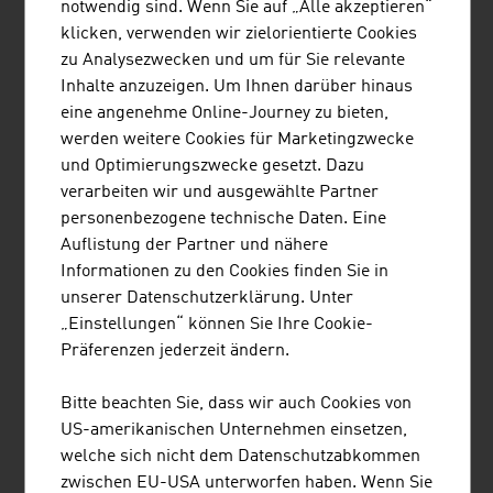
notwendig sind. Wenn Sie auf „Alle akzeptieren“
JOANNEUM RESEARCH
klicken, verwenden wir zielorientierte Cookies
FORSCHUNGSGESELLSCHAFT MBH
zu Analysezwecken und um für Sie relevante
Die JOANNEUM RESEARCH entwickelt Lösungen und
Inhalte anzuzeigen. Um Ihnen darüber hinaus
Technologien für Wirtschaft und Industrie in einem
eine angenehme Online-Journey zu bieten,
breiten Branchenspektrum und betreibt
werden weitere Cookies für Marketingzwecke
Spitzenforschung auf internationalem Niveau.
und Optimierungszwecke gesetzt. Dazu
verarbeiten wir und ausgewählte Partner
personenbezogene technische Daten. Eine
Auflistung der Partner und nähere
Informationen zu den Cookies finden Sie in
KONTRON TRANSPORTATION GMBH
unserer Datenschutzerklärung. Unter
„Einstellungen“ können Sie Ihre Cookie-
Kontron Transportation GmbH ist ein international
Präferenzen jederzeit ändern.
führender Anbieter von End-to-End
Kommunikationslösungen für betriebskritische
Bitte beachten Sie, dass wir auch Cookies von
Netzwerke.
US-amerikanischen Unternehmen einsetzen,
welche sich nicht dem Datenschutzabkommen
zwischen EU-USA unterworfen haben. Wenn Sie