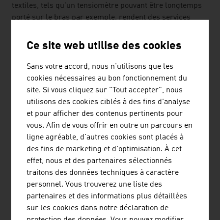
textiles, tels qu'un tensiomètre pouvant être longtemps
porté sur le bras par exemple, rendent des services
intelligents et sont souvent directement connectés à
Internet.
Ce site web utilise des cookies
Les textiles techniques tels que, par exemple, les
Sans votre accord, nous n'utilisons que les
textiles de protection, les textiles utilisés dans
cookies nécessaires au bon fonctionnement du
l'industrie, les textiles médicaux, les produits textiles
site. Si vous cliquez sur "Tout accepter", nous
pour bâtiments ou pour l'équipement intérieur du
utilisons des cookies ciblés à des fins d'analyse
secteur automobile et aéronautique, ont une signification
et pour afficher des contenus pertinents pour
toute particulière dans l'industrie textile autrichienne.
vous. Afin de vous offrir en outre un parcours en
Dans ce secteur, le pays est leader européen.
ligne agréable, d'autres cookies sont placés à
des fins de marketing et d'optimisation. À cet
ETHIQUE
effet, nous et des partenaires sélectionnés
traitons des données techniques à caractère
Pour de nombreuses marques de mode autochtones, la
personnel. Vous trouverez une liste des
responsabilité pour l'Homme et l'environnement est très
partenaires et des informations plus détaillées
importante, surtout pendant la production. Pour la
sur les cookies dans notre déclaration de
production, il prennent en considération