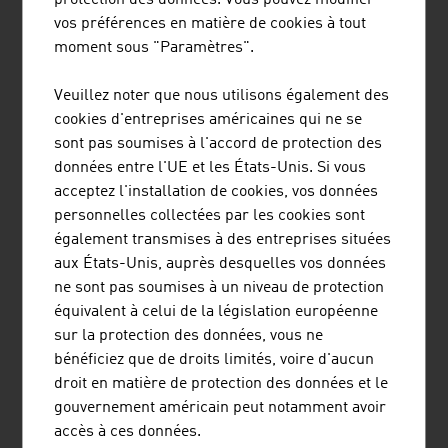
protection des données. Vous pouvez modifier
l'utilisation de coton biologique
vos préférences en matière de cookies à tout
moment sous "Paramètres".
la certification de marchés équitables FAIRTRADE et
GOTS
Veuillez noter que nous utilisons également des
la transparence et la traçabilité de la chaîne de
cookies d'entreprises américaines qui ne se
production
sont pas soumises à l'accord de protection des
l'égalité sociale maximum possible pendant la
données entre l'UE et les États-Unis. Si vous
production
acceptez l'installation de cookies, vos données
la compatibilité environnementale maximum possible
personnelles collectées par les cookies sont
également transmises à des entreprises situées
la qualité maximum possible pour les futurs porteurs
aux États-Unis, auprès desquelles vos données
des produits
ne sont pas soumises à un niveau de protection
équivalent à celui de la législation européenne
PASSION
sur la protection des données, vous ne
bénéficiez que de droits limités, voire d'aucun
Les étude de mode à l'université des arts appliqués
droit en matière de protection des données et le
Universität für Angewandte Kunst
à Vienne, où depuis le
gouvernement américain peut notamment avoir
début des années 80, des stars internationales telles que
accès à ces données.
Karl Lagerfeld, Jil Sander, Vivienne Westwood, Viktor &