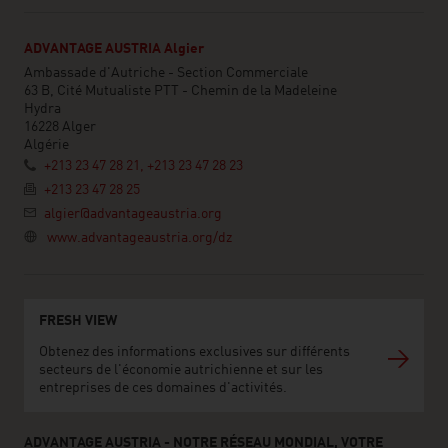
ADVANTAGE AUSTRIA Algier
Ambassade d'Autriche - Section Commerciale
63 B, Cité Mutualiste PTT - Chemin de la Madeleine
Hydra
16228 Alger
Algérie
+213 23 47 28 21, +213 23 47 28 23
+213 23 47 28 25
algier@advantageaustria.org
www.advantageaustria.org/dz
FRESH VIEW
Obtenez des informations exclusives sur différents
secteurs de l'économie autrichienne et sur les
entreprises de ces domaines d'activités.
ADVANTAGE AUSTRIA - NOTRE RÉSEAU MONDIAL, VOTRE