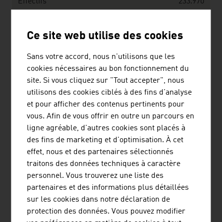
Effectifs
233.970
Source : L'industrie autrichienne des transports. Faits et
Ce site web utilise des cookies
chiffres - Rapport annuel 2025
Sans votre accord, nous n'utilisons que les
cookies nécessaires au bon fonctionnement du
L’industrie des téléphériques (2024/2025)
site. Si vous cliquez sur "Tout accepter", nous
utilisons des cookies ciblés à des fins d'analyse
Entreprises opérant dans le domaine
250
et pour afficher des contenus pertinents pour
des téléphériques
vous. Afin de vous offrir en outre un parcours en
Investissements
500 millions
ligne agréable, d'autres cookies sont placés à
d'euros
des fins de marketing et d'optimisation. À cet
effet, nous et des partenaires sélectionnés
Transports effectués
568 millions
traitons des données techniques à caractère
personnel. Vous trouverez une liste des
Effectifs
17.000
partenaires et des informations plus détaillées
sur les cookies dans notre déclaration de
Source : Fiche d’information – Les remontées
protection des données. Vous pouvez modifier
mécaniques en chiffres, 2025. Syndicat autrichien des