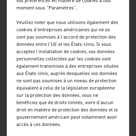
vos préférences en matière de cookies à tout
remontées mécaniques
moment sous "Paramètres".
Veuillez noter que nous utilisons également des
Les 10 principales entreprises de transport et de
cookies d'entreprises américaines qui ne se
logistique en Autriche par chiffre d'affaires net en
sont pas soumises à l'accord de protection des
millions d'euros (2024) :
données entre l'UE et les États-Unis. Si vous
acceptez l'installation de cookies, vos données
1.
Österr. Bundesbahnen-Holding AG
5.707,00
personnelles collectées par les cookies sont
(ÖBB-Holding AG)
également transmises à des entreprises situées
2.
Österreichische Post AG
3.123,10
aux États-Unis, auprès desquelles vos données
ne sont pas soumises à un niveau de protection
3.
LKW Walter Internationale
2.820,00
équivalent à celui de la législation européenne
Transportorganisation AG
sur la protection des données, vous ne
bénéficiez que de droits limités, voire d'aucun
4.
Gebrüder Weiss GmbH
2.710,00
droit en matière de protection des données et le
gouvernement américain peut notamment avoir
5.
cargo-partner Group Holding AG
2.566,00
accès à ces données.
6.
Austrian Airlines AG (AUA)
2.457,00