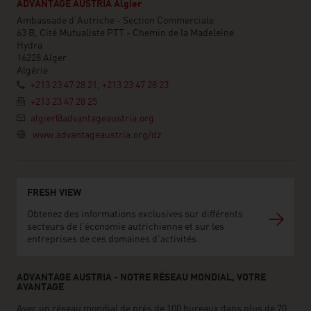
ADVANTAGE AUSTRIA Algier
Ambassade d'Autriche - Section Commerciale
63 B, Cité Mutualiste PTT - Chemin de la Madeleine
Hydra
16228 Alger
Algérie
+213 23 47 28 21, +213 23 47 28 23
+213 23 47 28 25
algier@advantageaustria.org
www.advantageaustria.org/dz
FRESH VIEW
Obtenez des informations exclusives sur différents
secteurs de l'économie autrichienne et sur les
entreprises de ces domaines d'activités.
ADVANTAGE AUSTRIA - NOTRE RÉSEAU MONDIAL, VOTRE
AVANTAGE
Avec un réseau mondial de près de 100 bureaux dans plus de 70