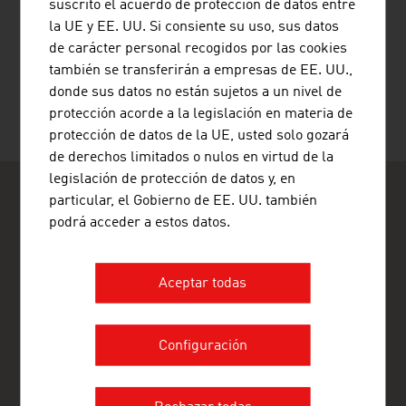
suscrito el acuerdo de protección de datos entre
la UE y EE. UU. Si consiente su uso, sus datos
de carácter personal recogidos por las cookies
RECOMENDAR PÁGINA
también se transferirán a empresas de EE. UU.,
donde sus datos no están sujetos a un nivel de
protección acorde a la legislación en materia de
protección de datos de la UE, usted solo gozará
de derechos limitados o nulos en virtud de la
legislación de protección de datos y, en
particular, el Gobierno de EE. UU. también
podrá acceder a estos datos.
Aceptar todas
ADVANTAGE AUSTRIA Madrid
Embajada de Austria - Oficina Comercial
C/ Orense, 11-6 Planta
28020 Madrid
Configuración
España
+ 34 91 556 43 58
madrid@advantageaustria.org