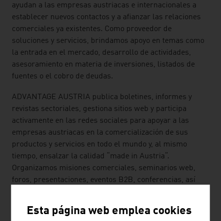
ayudan a las empresas austriacas e internacionales a
establecer nuevos contactos y a afianzar las relaciones
comerciales ya existentes. Como proveedor de
soluciones y servicios, brindamos apoyo en temas como
la entrada en el mercado, desarrollo de actividades,
asesoramiento en materia de inversiones, listados de
fuentes o el cobro de deudas.
ADVANTAGE AUSTRIA publica boletines, informes y
revistas sectoriales, gestiona sitios web y participa
activamente en las redes sociales para apoyar a las
empresas austriacas en la comercialización de sus
productos y servicios en todo el mundo y, al mismo
tiempo, ensalzar la calidad “made in Austria“.
Organizamos misiones comerciales, seminarios web,
foros, presentaciones, eventos B2B, conferencias, así
como estands grupales en ferias internacionales, y
ayudamos a preparar visitas de delegaciones
Esta página web emplea cookies
empresariales o misiones comerciales inversas de