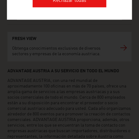
Rechazar todas
Siguenos en Twitter
www.advantageaustria.org/es
FRESH VIEW
Obtenga conocimientos exclusivos de diversos
sectores y empresas de la economía austriaca.
ADVANTAGE AUSTRIA A SU SERVICIO EN TODO EL MUNDO
ADVANTAGE AUSTRIA, con una red mundial de
aproximadamente 100 oficinas en más de 70 países, ofrece una
amplia gama de servicios a las empresas austriacas y a sus
socios comerciales de todo el mundo. Cerca de 800 empleados
están a su disposición para encontrar el proveedor o socio
comercial austriaco adecuado para usted. Cada año organizamos
alrededor de 800 eventos para promover la creación de contactos
comerciales. ADVANTAGE AUSTRIA proporciona, además, otros
servicios, entre los que se encuentran la toma de contacto con
empresas austriacas que buscan importadores, distribuidores o
representantes, la información detallada sobre Austria como