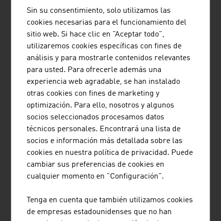
compradores a Austria; siempre con el objetivo de
Sin su consentimiento, solo utilizamos las
conectar a las empresas, ya sea de manera física, digital
cookies necesarias para el funcionamiento del
o híbrida.
sitio web. Si hace clic en "Aceptar todo",
utilizaremos cookies específicas con fines de
ADVANTAGE AUSTRIA genera oportunidades de negocio
análisis y para mostrarle contenidos relevantes
internacionales promocionando los productos y servicios
para usted. Para ofrecerle además una
de las empresas austriacas en todo el mundo, ayudando
experiencia web agradable, se han instalado
a empresas y organizaciones de fuera de Austria a
otras cookies con fines de marketing y
establecer relaciones sólidas con empresas austriacas y
optimización. Para ello, nosotros y algunos
fomentando el intercambio de las mejores mentes e
socios seleccionados procesamos datos
innovaciones de Austria y del mundo.
técnicos personales. Encontrará una lista de
socios e información más detallada sobre las
ADVANTAGE AUSTRIA posee una amplia presencia
cookies en nuestra política de privacidad. Puede
internacional y una red global muy densa de contactos
cambiar sus preferencias de cookies en
austriacos. Así nos aseguramos de poder ofrecer
cualquier momento en "Configuración".
respuestas competentes a cualquier problema o
consulta en cualquier momento y lugar. Estamos a su
Tenga en cuenta que también utilizamos cookies
disposición.
de empresas estadounidenses que no han