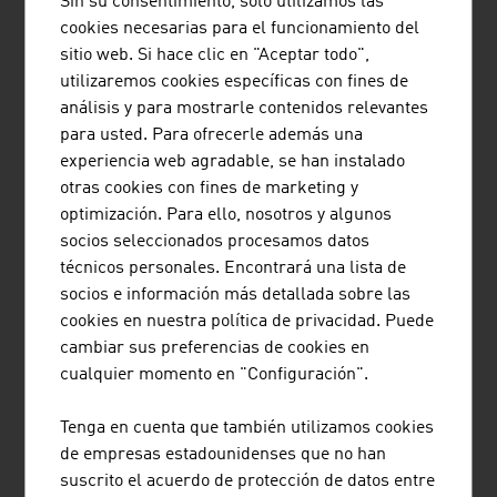
Sin su consentimiento, solo utilizamos las
tradicional con una tecnología innovadora, se producen
cookies necesarias para el funcionamiento del
exclusivamente en Austria y la empresa retiene el
sitio web. Si hace clic en "Aceptar todo",
control de todo el proceso de valor añadido, partiendo
utilizaremos cookies específicas con fines de
desde el árbol hasta el mobiliario terminado.
análisis y para mostrarle contenidos relevantes
para usted. Para ofrecerle además una
AUTORREGULACIÓN
experiencia web agradable, se han instalado
otras cookies con fines de marketing y
A la competencia tradicional del sector mobiliario
optimización. Para ello, nosotros y algunos
austriaco y de interiores hay que añadir el saber hacer
socios seleccionados procesamos datos
tecnológico, el cual requiere mucho trabajo de
técnicos personales. Encontrará una lista de
investigación y desarrollo. Así es como cada vez se
socios e información más detallada sobre las
automatizan más procesos en el sector mobiliario. Los
cookies en nuestra política de privacidad. Puede
dispositivos pueden aprender a través de sensores y
cambiar sus preferencias de cookies en
algoritmos para adaptar sus actividades a los hábitos de
cualquier momento en "Configuración".
los propietarios. En este sentido, sobre todo los
proveedores de soluciones de iluminación y de cocina
Tenga en cuenta que también utilizamos cookies
lanzan al mercado interesantes desarrollos.
de empresas estadounidenses que no han
FORMACIÓN
suscrito el acuerdo de protección de datos entre