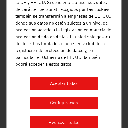
la UE y EE. UU. Si consiente su uso, sus datos
La formación juega un papel muy importante en el sector
de carácter personal recogidos por las cookies
del diseño (de interiores). Más del 60 % de los
también se transferirán a empresas de EE. UU.,
diseñadores cuentan con formación académica
donde sus datos no están sujetos a un nivel de
(universidad o escuela técnica de ciencias aplicadas).
protección acorde a la legislación en materia de
protección de datos de la UE, usted solo gozará
El Centro de Diseño en la
"Universität für angewandte
de derechos limitados o nulos en virtud de la
Kunst" (Universidad de Artes Aplicadas)
de Viena es uno
legislación de protección de datos y, en
de los centros educativos más importantes de Europa y
particular, el Gobierno de EE. UU. también
fortalece la interconexión nacional e internacional de
podrá acceder a estos datos.
competencias de diseño en Viena. El plan de estudios se
caracteriza por la transferencia de conocimiento en
pequeños grupos y por el contacto intenso entre
Aceptar todas
profesores y estudiantes, por la elección experimental y
libre de proyectos, así como por talleres y conferencias
de expertos nacionales e internacionales.
Configuración
Rechazar todas
DESCARGAS
listen
downloads