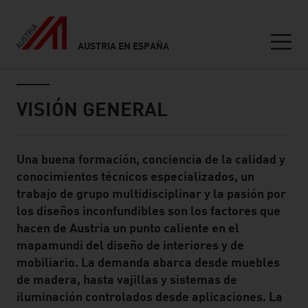
AUSTRIA EN ESPAÑA
Seitennavigation
Inhalt
VISIÓN GENERAL
Una buena formación, conciencia de la calidad y
Standard Content Module
conocimientos técnicos especializados, un
trabajo de grupo multidisciplinar y la pasión por
los diseños inconfundibles son los factores que
hacen de Austria un punto caliente en el
mapamundi del diseño de interiores y de
mobiliario. La demanda abarca desde muebles
de madera, hasta vajillas y sistemas de
iluminación controlados desde aplicaciones. La