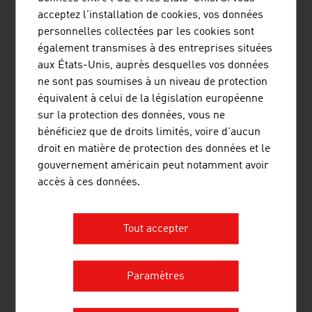
voestalpine Railway Systems est le premier
acceptez l'installation de cookies, vos données
fournisseur mondial de solutions système dans le
personnelles collectées par les cookies sont
domaine de l'infrastructure ferroviaire et propose
également transmises à des entreprises situées
des produits, une logistique et des services de
aux États-Unis, auprès desquelles vos données
haute qualité pour les applications ferroviaires,
ne sont pas soumises à un niveau de protection
d'aiguillage, de signalisation et de surveillance.
équivalent à celui de la législation européenne
sur la protection des données, vous ne
bénéficiez que de droits limités, voire d'aucun
droit en matière de protection des données et le
AXESS AG
gouvernement américain peut notamment avoir
accès à ces données.
Tout accepter
DOPPELMAYR CABLE CAR GMBH
Paramètres