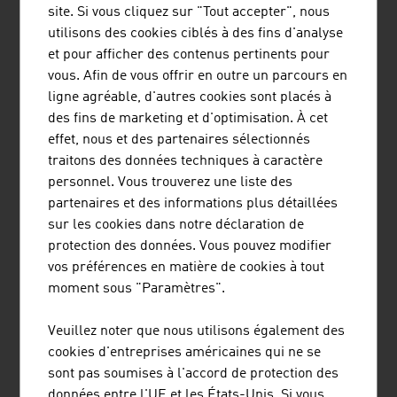
site. Si vous cliquez sur "Tout accepter", nous
utilisons des cookies ciblés à des fins d'analyse
et pour afficher des contenus pertinents pour
POWERLINES GROUP GMBH
vous. Afin de vous offrir en outre un parcours en
ligne agréable, d'autres cookies sont placés à
Powerlines est un fournisseur européen leader
des fins de marketing et d'optimisation. À cet
dans le domaine de l'électrification des
effet, nous et des partenaires sélectionnés
infrastructures ferroviaires et un partenaire fiable
traitons des données techniques à caractère
dans la construction d'infrastructures de
personnel. Vous trouverez une liste des
transport d'énergie.
partenaires et des informations plus détaillées
sur les cookies dans notre déclaration de
protection des données. Vous pouvez modifier
vos préférences en matière de cookies à tout
moment sous "Paramètres".
Veuillez noter que nous utilisons également des
VOESTALPINE RAILWAY SYSTEMS
cookies d'entreprises américaines qui ne se
GMBH
sont pas soumises à l'accord de protection des
données entre l'UE et les États-Unis. Si vous