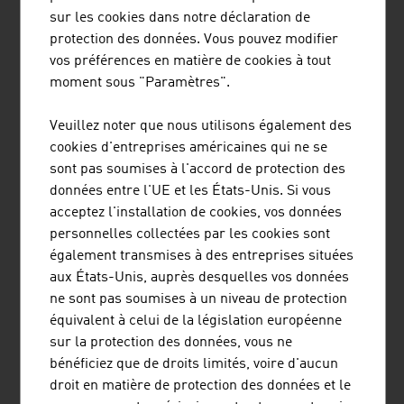
Redblocsystems propose un système de pièces
sur les cookies dans notre déclaration de
préfabriquées hautement avantageux, qui se rentabilise
protection des données. Vous pouvez modifier
en très peu de temps. Les éléments muraux de haute
vos préférences en matière de cookies à tout
qualité peuvent être fabriqués de manière efficace et
moment sous "Paramètres".
économique à partir de briques, de grès calcaire, de
béton alvéolé, de blocs de béton, ainsi que d'autres
Veuillez noter que nous utilisons également des
matériaux ...
cookies d'entreprises américaines qui ne se
sont pas soumises à l'accord de protection des
données entre l'UE et les États-Unis. Si vous
acceptez l'installation de cookies, vos données
personnelles collectées par les cookies sont
BINDER + CO AG
également transmises à des entreprises situées
aux États-Unis, auprès desquelles vos données
Binder+Co est un spécialiste international des machines
ne sont pas soumises à un niveau de protection
et installations complètes pour le broyage, le tamisage,
équivalent à celui de la législation européenne
la préparation thermique ou par voie liquide, le tri ainsi
sur la protection des données, vous ne
que l'emballage et la palettisation des matières
bénéficiez que de droits limités, voire d'aucun
premières de toutes sortes. L'entreprise styrienne de
droit en matière de protection des données et le
Gleisdorf est un leader mondial du ...