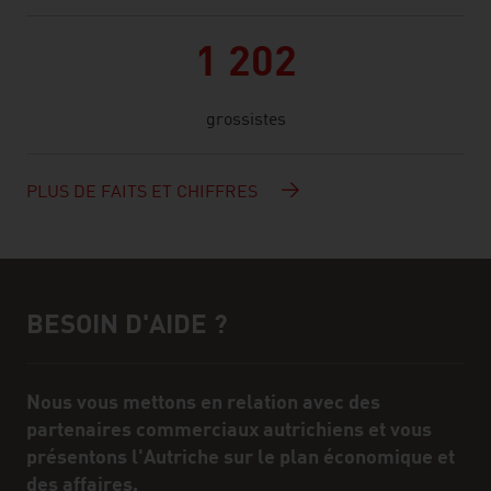
1 202
grossistes
PLUS DE FAITS ET CHIFFRES
BESOIN D'AIDE ?
Assistance et interlocuteur/interlocutrice
Nous vous mettons en relation avec des
partenaires commerciaux autrichiens et vous
présentons l'Autriche sur le plan économique et
des affaires.