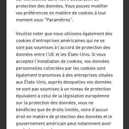
AME INTERNATIONAL GMBH
protection des données. Vous pouvez modifier
vos préférences en matière de cookies à tout
AME construit des infrastructures révolutionnaires pour
moment sous "Paramètres".
le secteur de la santé - des hôpitaux tertiaires clés en
main aux équipements médicaux et aux solutions de
Veuillez noter que nous utilisons également des
santé numériques.
cookies d'entreprises américaines qui ne se
sont pas soumises à l'accord de protection des
données entre l'UE et les États-Unis. Si vous
acceptez l'installation de cookies, vos données
personnelles collectées par les cookies sont
également transmises à des entreprises situées
aux États-Unis, auprès desquelles vos données
BUSINESS UPPER AUSTRIA - OÖ
ne sont pas soumises à un niveau de protection
équivalent à celui de la législation européenne
WIRTSCHAFTSAGENTUR GMBH
sur la protection des données, vous ne
Business Upper Austria est l'agence de promotion
bénéficiez que de droits limités, voire d'aucun
économique du Land de Haute-Autriche.
droit en matière de protection des données et le
gouvernement américain peut notamment avoir