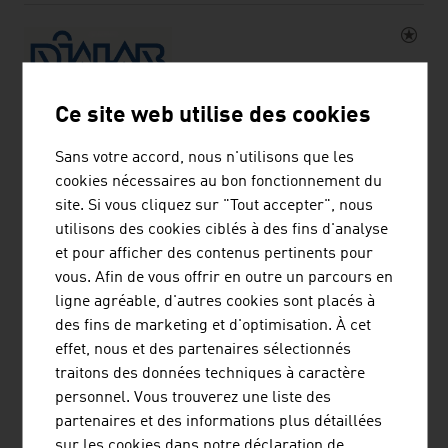
Ce site web utilise des cookies
DIALAB PRODUKTION UND VERTRIEB VON
CHEMISCH-TECHNISCHEN PRODUKTEN
Sans votre accord, nous n'utilisons que les
UND LABORINSTRUMENTEN
cookies nécessaires au bon fonctionnement du
site. Si vous cliquez sur "Tout accepter", nous
GESELLSCHAFT M.B.H.
utilisons des cookies ciblés à des fins d'analyse
Dialab, dont le siège social est situé à Wiener Neudorf,
et pour afficher des contenus pertinents pour
est un producteur et un distributeur de diagnostics de
vous. Afin de vous offrir en outre un parcours en
laboratoire et d'appareils de laboratoire.
ligne agréable, d'autres cookies sont placés à
des fins de marketing et d'optimisation. À cet
effet, nous et des partenaires sélectionnés
traitons des données techniques à caractère
personnel. Vous trouverez une liste des
partenaires et des informations plus détaillées
sur les cookies dans notre déclaration de