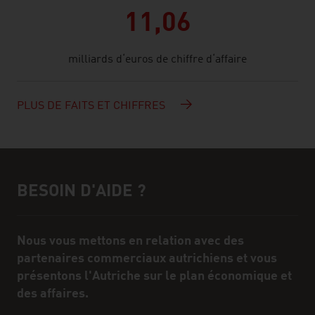
11,06
milliards d‘euros de chiffre d‘affaire
PLUS DE FAITS ET CHIFFRES
BESOIN D'AIDE ?
Assistance et interlocuteur/interlocutrice
Nous vous mettons en relation avec des
partenaires commerciaux autrichiens et vous
présentons l'Autriche sur le plan économique et
des affaires.