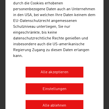
F&E-Förderungen
durch die Cookies erhobenen
personenbezogene Daten auch an Unternehmen
in den USA, bei welchen Ihre Daten keinem dem
Arbeit und Beruf
EU-Datenschutzrecht angemessenen
Arbeitsmarkt
Schutzniveau unterliegen, Sie nur
Aufenthaltstitel
eingeschränkte, bis keine
Sozialpartnerschaft
datenschutzrechtliche Rechte genießen und
Duales Ausbildungssystem
insbesondere auch die US-amerikanische
Regierung Zugang zu diesen Daten erlangen
kann.
Leben in Österreich
Lebensqualität
Wien - Eine lebenswerte Stadt
Alle akzeptieren
Wohnen
Ausbildung
Gesundheit
Einstellungen
Alle ablehnen