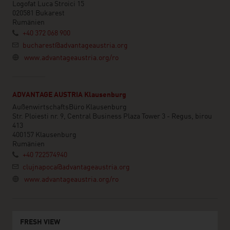
Logofat Luca Stroici 15
020581 Bukarest
Rumänien
+40 372 068 900
bucharest@advantageaustria.org
www.advantageaustria.org/ro
ADVANTAGE AUSTRIA Klausenburg
AußenwirtschaftsBüro Klausenburg
Str. Ploiesti nr. 9, Central Business Plaza Tower 3 - Regus, birou
413
400157 Klausenburg
Rumänien
+40 722574940
clujnapoca@advantageaustria.org
www.advantageaustria.org/ro
FRESH VIEW