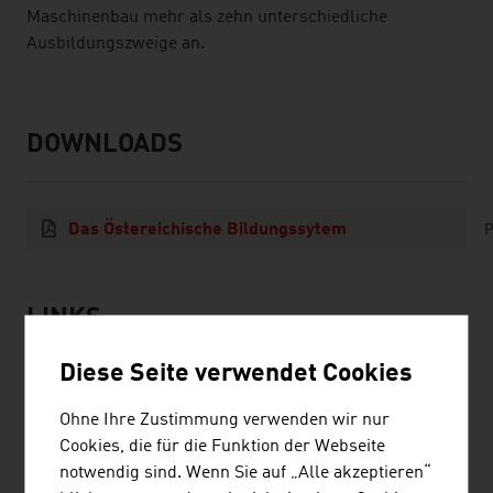
Maschinenbau mehr als zehn unterschiedliche
Ausbildungszweige an.
DOWNLOADS
listen
downloads
Das Östereichische Bildungssytem
P
LINKS
listen
links
Diese Seite verwendet Cookies
Bundesministerium für Bildung
Ohne Ihre Zustimmung verwenden wir nur
Cookies, die für die Funktion der Webseite
ibw - Institut für Bildungsforschung der
notwendig sind. Wenn Sie auf „Alle akzeptieren“
Wirtschaft