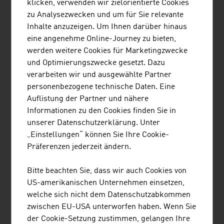
klicken, verwenden wir zielorientierte Cookies
zu Analysezwecken und um für Sie relevante
Inhalte anzuzeigen. Um Ihnen darüber hinaus
Content Navigation
eine angenehme Online-Journey zu bieten,
Standort Österreich
werden weitere Cookies für Marketingzwecke
Zahlen und Fakten
und Optimierungszwecke gesetzt. Dazu
Firmengründung
verarbeiten wir und ausgewählte Partner
Förderungen
personenbezogene technische Daten. Eine
Finanzierung
Auflistung der Partner und nähere
Steuern
Informationen zu den Cookies finden Sie in
Immobilien
unserer Datenschutzerklärung. Unter
Infrastruktur
„Einstellungen“ können Sie Ihre Cookie-
Recht
Präferenzen jederzeit ändern.
Bitte beachten Sie, dass wir auch Cookies von
Forschung und Entwicklung
US-amerikanischen Unternehmen einsetzen,
F&E-Landschaft
welche sich nicht dem Datenschutzabkommen
Schwerpunkte
zwischen EU-USA unterworfen haben. Wenn Sie
Institute
der Cookie-Setzung zustimmen, gelangen Ihre