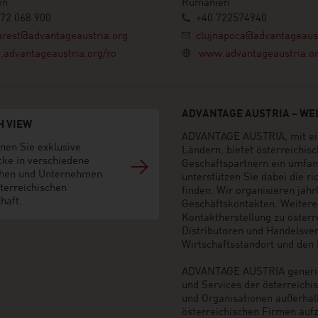
en
Rumänien
72 068 900
+40 722574940
rest@advantageaustria.org
clujnapoca@advantageaust
advantageaustria.org/ro
www.advantageaustria.or
ADVANTAGE AUSTRIA – WEL
H VIEW
ADVANTAGE AUSTRIA, mit ein
nen Sie exklusive
Ländern, bietet österreichi
cke in verschiedene
Geschäftspartnern ein umfan
hen und Unternehmen
unterstützen Sie dabei die r
terreichischen
finden. Wir organisieren jäh
haft.
Geschäftskontakten. Weiter
Kontaktherstellung zu öster
Distributoren und Handelsvert
Wirtschaftsstandort und den M
ADVANTAGE AUSTRIA generier
und Services der österreich
und Organisationen außerhal
österreichischen Firmen auf