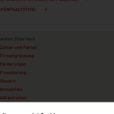
UFENTHALTSTITEL
ation
tandort Österreich
Zahlen und Fakten
Firmengründung
Förderungen
Finanzierung
Steuern
Immobilien
Infrastruktur
Recht