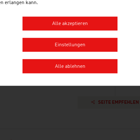
en erlangen kann.
eben in Österreich
Lebensqualität
Alle akzeptieren
Wien - Eine lebenswerte Stadt
Wohnen
Einstellungen
Ausbildung
Gesundheit
Alle ablehnen
SEITE EMPFEHLEN