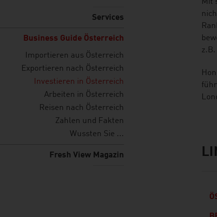
Mit 
nich
Services
Rank
bewe
Business Guide Österreich
z.B.
Importieren aus Österreich
Exportieren nach Österreich
Hong
Investieren in Österreich
führ
Arbeiten in Österreich
Lon
Reisen nach Österreich
Zahlen und Fakten
Wussten Sie ...
L
listen
link
Fresh View Magazin
Ö
B