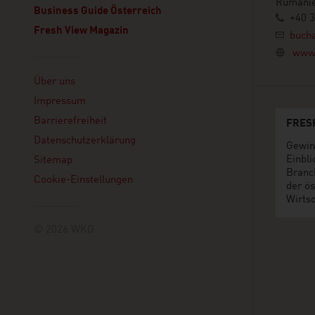
Rumäni
Business Guide Österreich
+40 3
Fresh View Magazin
bucha
www.
Linklist
Über uns
Impressum
Barrierefreiheit
FRES
Datenschutzerklärung
Gewin
Einbli
Sitemap
Branc
Cookie-Einstellungen
der ös
Wirtsc
© 2026 WKO