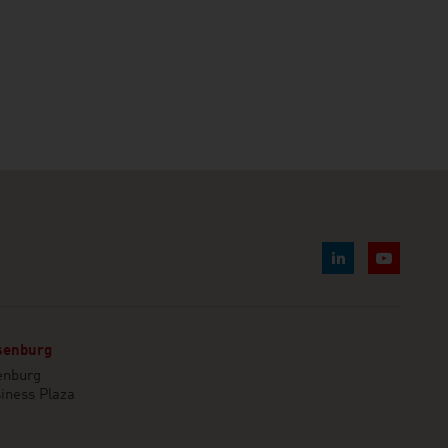
senburg
enburg
usiness Plaza