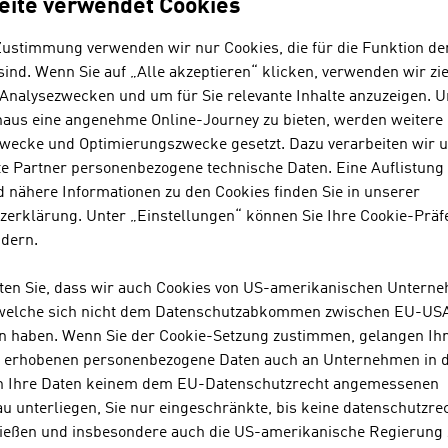
eite verwendet Cookies
Zustimmung verwenden wir nur Cookies, die für die Funktion de
orschung und Entwicklung
ind. Wenn Sie auf „Alle akzeptieren“ klicken, verwenden wir zie
F&E-Landschaft
 Analysezwecken und um für Sie relevante Inhalte anzuzeigen. 
Schwerpunkte
naus eine angenehme Online-Journey zu bieten, werden weitere 
wecke und Optimierungszwecke gesetzt. Dazu verarbeiten wir 
Institute
e Partner personenbezogene technische Daten. Eine Auflistung
F&E-Förderungen
 nähere Informationen zu den Cookies finden Sie in unserer
zerklärung. Unter „Einstellungen“ können Sie Ihre Cookie-Präf
ndern.
rbeit und Beruf
hten Sie, dass wir auch Cookies von US-amerikanischen Untern
Arbeitsmarkt
 welche sich nicht dem Datenschutzabkommen zwischen EU-US
Aufenthaltstitel
n haben. Wenn Sie der Cookie-Setzung zustimmen, gelangen Ih
s erhobenen personenbezogene Daten auch an Unternehmen in 
Sozialpartnerschaft
n Ihre Daten keinem dem EU-Datenschutzrecht angemessenen
Duales Ausbildungssystem
u unterliegen, Sie nur eingeschränkte, bis keine datenschutzre
ießen und insbesondere auch die US-amerikanische Regierung