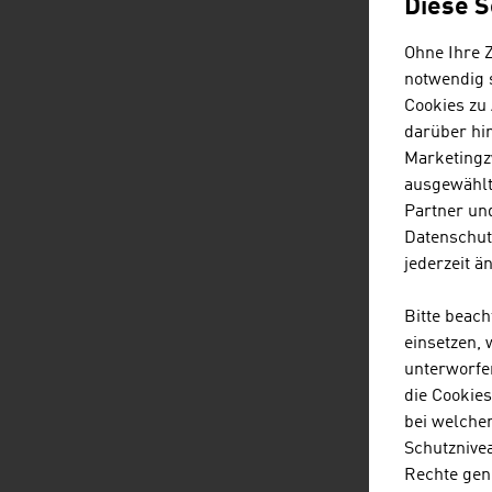
Diese S
Ohne Ihre 
F
notwendig s
Cookies zu
darüber hi
Marketingz
ausgewählt
Partner und
Datenschut
jederzeit ä
A
Bitte beac
einsetzen,
unterworfe
die Cookie
bei welche
Schutznivea
Rechte gen