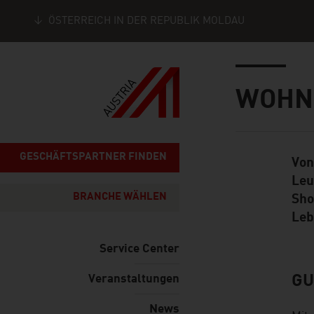
ÖSTERREICH IN DER REPUBLIK MOLDAU
Seitennavigation
Inhalt
WOHN
GESCHÄFTSPARTNER FINDEN
Von
Standard Cont
Leu
BRANCHE WÄHLEN
Sho
Leb
Service Center
Veranstaltungen
GU
listen
News