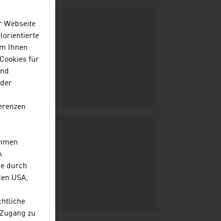
r Webseite
lorientierte
Um Ihnen
Cookies für
und
 der
erenzen
ehmen
A
re durch
den USA,
chtliche
 Zugang zu