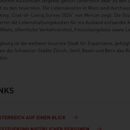
seinem kulturellen Angebot gehört Österreich zwar zu den
t zu den teuersten. Die Lebenskosten in Wien sind durchaus 
ing „Cost-of- Living Survey 2024“ von Mercer zeigt. Die Stud
rtet die Lebenshaltungskosten für ins Ausland entsandte M
 Miete, öffentliche Verkehrsmittel, Freizeitangebote sowie 
kong ist die weltweit teuerste Stadt für Expatriates, gefol
en die Schweizer Städte Zürich, Genf, Basel und Bern das Ra
don.
INKS
s
STERREICH AUF EINEN BLICK
ESTEUERUNG NATÜRLICHER PERSONEN