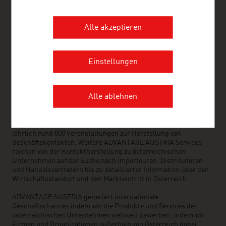
FRESH VIEW
Gewinnen Sie exklusive Einblicke in verschiedene
Branchen und Unternehmen der österreichischen
Alle akzeptieren
Wirtschaft.
Einstellungen
ADVANTAGE AUSTRIA – WELTWEIT FÜR SIE DA
ADVANTAGE AUSTRIA, mit einem weltweiten Netz von rund 100
Stützpunkten in über 70 Ländern, bietet österreichischen
Alle ablehnen
Unternehmen und deren internationalen Geschäftspartnern ein
umfangreiches Serviceangebot. Insgesamt rund 800 Mitarbeiter
unterstützen Sie dabei die richtigen Lieferanten und
Geschäftspartner aus Österreich zu finden. Wir organisieren
jährlich rund 800 Veranstaltungen zur Herstellung von
Geschäftskontakten. Weitere ADVANTAGE AUSTRIA Services
reichen von der Kontaktherstellung zu österreichischen
Unternehmen auf der Suche nach Importeuren, Distributoren
und Handelsvertretern bis zu detaillierter Information über den
Wirtschaftsstandort und den Markteintritt in Österreich.
ADVANTAGE AUSTRIA generiert internationale
Geschäftschancen indem wir die Produkte und Services der
österreichischen Unternehmen weltweit bewerben, indem wir
Firmen und Organisationen außerhalb von Österreich dabei