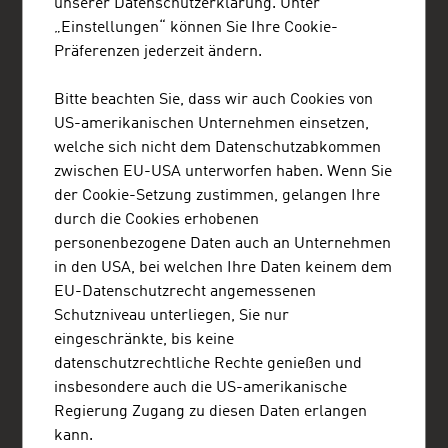
unserer Datenschutzerklärung. Unter
„Einstellungen“ können Sie Ihre Cookie-
Präferenzen jederzeit ändern.
Bitte beachten Sie, dass wir auch Cookies von
US-amerikanischen Unternehmen einsetzen,
ADVANTAGE AUSTRIA
welche sich nicht dem Datenschutzabkommen
Austrian Consulate General - Commercial Section
10th Floor, 1 York Street
zwischen EU-USA unterworfen haben. Wenn Sie
2000 Sydney NSW
der Cookie-Setzung zustimmen, gelangen Ihre
Australien
durch die Cookies erhobenen
+61 2 9247 8581
personenbezogene Daten auch an Unternehmen
+61 2 9251 1038
in den USA, bei welchen Ihre Daten keinem dem
sydney@advantageaustria.org
EU-Datenschutzrecht angemessenen
Folgen Sie uns auf Twitter
Schutzniveau unterliegen, Sie nur
Facebook
eingeschränkte, bis keine
LinkedIn
datenschutzrechtliche Rechte genießen und
www.advantageaustria.org/au
insbesondere auch die US-amerikanische
Regierung Zugang zu diesen Daten erlangen
kann.