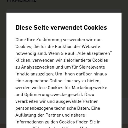
FIRMENSITZ
Kontron Transportation GmbH
Diese Seite verwendet Cookies
Lehrbachgasse 11
Ohne Ihre Zustimmung verwenden wir nur
1120 Wien
Cookies, die für die Funktion der Webseite
Österreich
notwendig sind. Wenn Sie auf „Alle akzeptieren“
+4312533700
klicken, verwenden wir zielorientierte Cookies
kta_office@kontron.com
zu Analysezwecken und um für Sie relevante
http://www.kontron.com/ktrdn
Inhalte anzuzeigen. Um Ihnen darüber hinaus
vCard
eine angenehme Online-Journey zu bieten,
werden weitere Cookies für Marketingzwecke
und Optimierungszwecke gesetzt. Dazu
verarbeiten wir und ausgewählte Partner
personenbezogene technische Daten. Eine
SEITE EMPFEHLEN
Auflistung der Partner und nähere
Informationen zu den Cookies finden Sie in