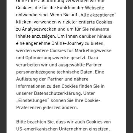
Ohne Ihre Zustimmung verwenden wir nur
Cookies, die für die Funktion der Webseite
notwendig sind. Wenn Sie auf „Alle akzeptieren“
Österreichischer Musikmarkt 2025
klicken, verwenden wir zielorientierte Cookies
zu Analysezwecken und um für Sie relevante
Format
Umsatz
Marktanteil der
Inhalte anzuzeigen. Um Ihnen darüber hinaus
in Euro
Musikformate in
eine angenehme Online-Journey zu bieten,
%
werden weitere Cookies für Marketingzwecke
und Optimierungszwecke gesetzt. Dazu
Musik-Streams
202,9
87,1 %
verarbeiten wir und ausgewählte Partner
Mio.
personenbezogene technische Daten. Eine
Auflistung der Partner und nähere
CDs
12,4 Mio.
5,3 %
Informationen zu den Cookies finden Sie in
unserer Datenschutzerklärung. Unter
Musik-Downloads
3,0 Mio.
1,3 %
„Einstellungen“ können Sie Ihre Cookie-
Vinyl-Schallplatten
13,3 Mio.
5,8 %
Präferenzen jederzeit ändern.
Musik-DVDs
1,0 Mio.
0,5 %
Bitte beachten Sie, dass wir auch Cookies von
US-amerikanischen Unternehmen einsetzen,
LSG-
35,7 Mio.
-