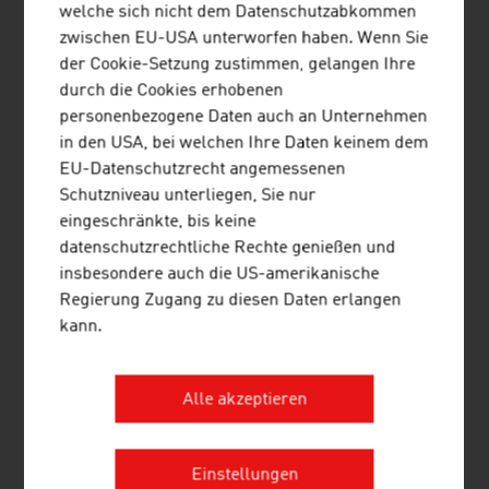
welche sich nicht dem Datenschutzabkommen
Lizenzeinnahmen
zwischen EU-USA unterworfen haben. Wenn Sie
der Cookie-Setzung zustimmen, gelangen Ihre
Insgesamt:
270,4
100 %
durch die Cookies erhobenen
Mio.
personenbezogene Daten auch an Unternehmen
Quelle: Verband der österreichischen Musikwirtschaft –
in den USA, bei welchen Ihre Daten keinem dem
IFPI Austria, Österreichischer Musikmarkt 2025
EU-Datenschutzrecht angemessenen
Schutzniveau unterliegen, Sie nur
eingeschränkte, bis keine
datenschutzrechtliche Rechte genießen und
insbesondere auch die US-amerikanische
Regierung Zugang zu diesen Daten erlangen
LINKS
listen
links
kann.
Verband der österreichischen
Alle akzeptieren
Musikwirtschaft – IFPI Austria
Einstellungen