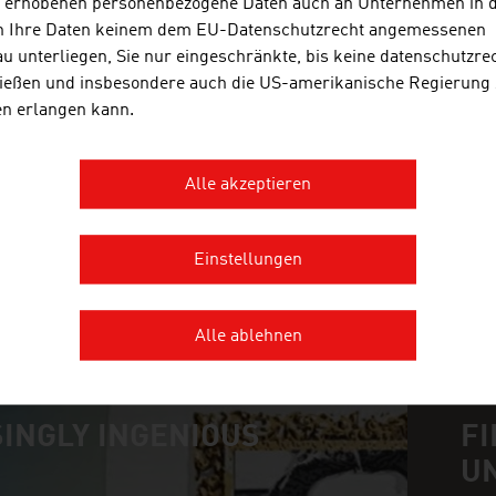
s erhobenen personenbezogene Daten auch an Unternehmen in 
Luft- und Umwelttechnik an.
n Ihre Daten keinem dem EU-Datenschutzrecht angemessenen
u unterliegen, Sie nur eingeschränkte, bis keine datenschutzre
ießen und insbesondere auch die US-amerikanische Regierung
TRUMER SCHUTZBAUTEN GES.M.B
en erlangen kann.
TRUMER Schutzbauten ist ein weltweit tätiges U
Alle akzeptieren
mit Firmenhauptsitz in Salzburg.
Einstellungen
MEHR UNTERNEHMEN
Alle ablehnen
INGLY INGENIOUS
FI
U
n