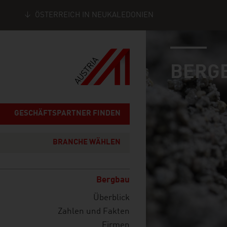
ÖSTERREICH IN NEUKALEDONIEN
industry page
Seitennavigation
BERG
GESCHÄFTSPARTNER FINDEN
BRANCHE WÄHLEN
Bergbau
Überblick
Zahlen und Fakten
Firmen