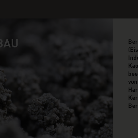
BAU
Ber
(Ei
Ind
Kao
bee
von
Har
Ker
Ber