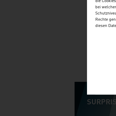
die Cookie
bei welche
Schutznivea
Rechte gen
diesen Dat
SURPRIS
video abspiele