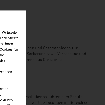
r Webseite
lorientierte
Um Ihnen
ezialist für Maschinen und Gesamtanlagen zur
Cookies für
n Aufbereitung, Sortierung sowie Verpackung und
und
rische Unternehmen aus Gleisdorf ist
 der
erenzen
ehmen
A
Luftreinhaltung seit über 55 Jahren zum Schutz
re durch
ifische sowie hochwertige Lösungen im Bereich der