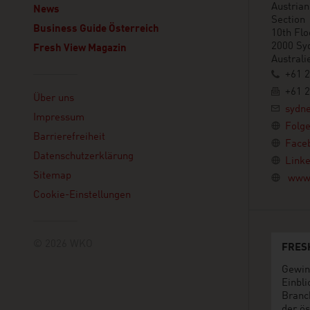
Austria
News
Section
Business Guide Österreich
10th Flo
2000 Sy
Fresh View Magazin
Australi
+61 2
Linklist
+61 2
Über uns
sydn
Impressum
Folge
Barrierefreiheit
Face
Datenschutzerklärung
Linke
Sitemap
www.
Cookie-Einstellungen
© 2026 WKO
FRES
Gewin
Einbli
Branc
der ös