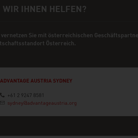
 WIR IHNEN HELFEN?
rechpartner
 vernetzen Sie mit österreichischen Geschäftspartn
tschaftsstandort Österreich.
ADVANTAGE AUSTRIA SYDNEY
+61 2 9247 8581
sydney@advantageaustria.org