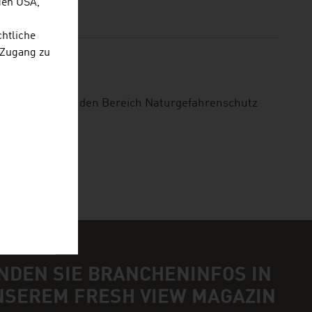
den USA,
chtliche
 Zugang zu
.H.
nternehmen für den Bereich Naturgefahrenschutz
NDEN SIE BRANCHENINFOS IN
NSEREM FRESH VIEW MAGAZIN