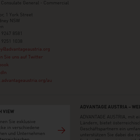
n Consulate General - Commercial
or, 1 York Street
dney NSW
en
 9247 8581
 9251 1038
ey@advantageaustria.org
n Sie uns auf Twitter
book
dIn
advantageaustria.org/au
ADVANTAGE AUSTRIA – WEL
H VIEW
ADVANTAGE AUSTRIA, mit ein
nen Sie exklusive
Ländern, bietet österreichi
cke in verschiedene
Geschäftspartnern ein umfan
hen und Unternehmen
unterstützen Sie dabei die r
terreichischen