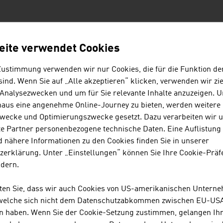
ICHISCHE FIRMEN - BERGBAU
eite verwendet Cookies
Zustimmung verwenden wir nur Cookies, die für die Funktion de
BINDER + CO AG
ind. Wenn Sie auf „Alle akzeptieren“ klicken, verwenden wir zie
 Analysezwecken und um für Sie relevante Inhalte anzuzeigen. 
Binder+Co ist ein international erfolgreicher Sp
naus eine angenehme Online-Journey zu bieten, werden weitere 
Zerkleinerung, Absiebung, Nass- und thermische
wecke und Optimierungszwecke gesetzt. Dazu verarbeiten wir 
Palettierung von Schüttgütern aller Art. Das stei
e Partner personenbezogene technische Daten. Eine Auflistung
Weltmarktführer im Glasrecycling und in ...
 nähere Informationen zu den Cookies finden Sie in unserer
zerklärung. Unter „Einstellungen“ können Sie Ihre Cookie-Präf
ndern.
SCHEUCH GMBH
hten Sie, dass wir auch Cookies von US-amerikanischen Untern
 welche sich nicht dem Datenschutzabkommen zwischen EU-US
Scheuch trägt mit innovativen Technologien zur 
n haben. Wenn Sie der Cookie-Setzung zustimmen, gelangen Ih
unseres Planeten bei und bietet anwendungsspez