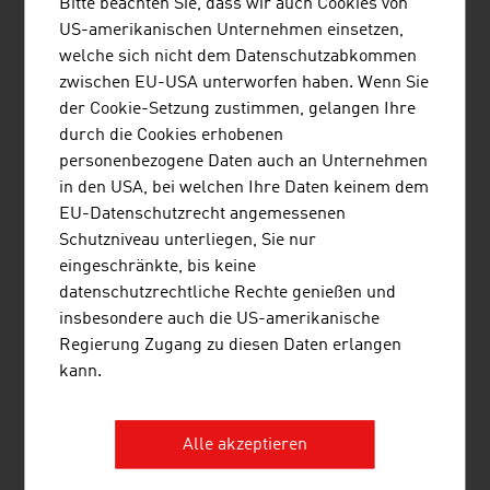
Bitte beachten Sie, dass wir auch Cookies von
Trinkwasseraufbereitungsanlagen, einfache
US-amerikanischen Unternehmen einsetzen,
Feststoffabfallaufbereitungsanlagen inkl.
welche sich nicht dem Datenschutzabkommen
zugehörigen Deponiebau und -schließung in
zwischen EU-USA unterworfen haben. Wenn Sie
CEE/SEE sowie in ausgewählten Ländern
der Cookie-Setzung zustimmen, gelangen Ihre
außerhalb Europas.
durch die Cookies erhobenen
personenbezogene Daten auch an Unternehmen
in den USA, bei welchen Ihre Daten keinem dem
EU-Datenschutzrecht angemessenen
Schutzniveau unterliegen, Sie nur
eingeschränkte, bis keine
TECHNISCHE UNIVERSITÄT WIEN
datenschutzrechtliche Rechte genießen und
insbesondere auch die US-amerikanische
Die TU Wien ist Österreichs größte Forschungs-
Regierung Zugang zu diesen Daten erlangen
und Bildungsinstitution im natur- und
kann.
ingenieurwissenschaftlichen Bereich. Exzellente
grundlagen- und anwendungsorientierte
Forschung, hohe Ingenieurskompetenz und
Alle akzeptieren
interdisziplinäre Kooperation führen zu