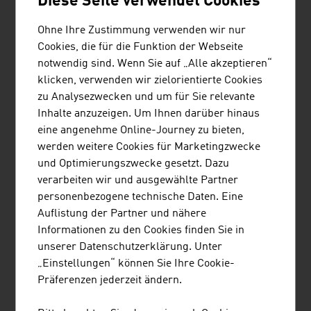
Diese Seite verwendet Cookies
Holzbauschrauben ...
Ohne Ihre Zustimmung verwenden wir nur
Cookies, die für die Funktion der Webseite
notwendig sind. Wenn Sie auf „Alle akzeptieren“
klicken, verwenden wir zielorientierte Cookies
STO GES.M.B.H.
zu Analysezwecken und um für Sie relevante
Inhalte anzuzeigen. Um Ihnen darüber hinaus
Die Sto Ges.m.b.H. ist eine Tochterfirma der Sto
eine angenehme Online-Journey zu bieten,
SE, einem der weltweit führenden Anbieter im
werden weitere Cookies für Marketingzwecke
Bereich Fassadendämmung und Beschichtungen.
und Optimierungszwecke gesetzt. Dazu
verarbeiten wir und ausgewählte Partner
personenbezogene technische Daten. Eine
Auflistung der Partner und nähere
Informationen zu den Cookies finden Sie in
unserer Datenschutzerklärung. Unter
STRABAG AG
„Einstellungen“ können Sie Ihre Cookie-
Präferenzen jederzeit ändern.
Die STRABAG Wassertechnik errichtet
schwerpunktmäßig Kläranlagen und