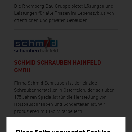
Die Rhomberg Bau Gruppe bietet Lösungen und
Leistungen für alle Phasen im Lebenszyklus von
öffentlichen und privaten Gebäuden.
SCHMID SCHRAUBEN HAINFELD
GMBH
Firma Schmid Schrauben ist der einzige
Schraubenhersteller in Österreich, der seit über
175 Jahren Spezialist für die Herstellung von
Holzbauschrauben und Sonderteilen ist. Wir
produzieren mit 145 Mitarbeitern
Holzbauschrauben und Sonderschrauben von Ø3
- 30 mm mit einer Länge bis zu 1.500 mm. Die