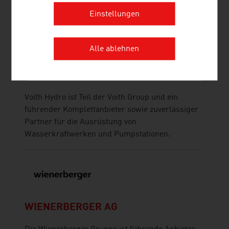
internationaler Spitzenforschung und
anwendungsreifen Innovationen ...
Einstellungen
Alle ablehnen
VOITH HYDRO GMBH & CO KG
Voith Hydro ist Teil der Voith Group und ein
führender Komplettanbieter sowie zuverlässiger
Partner für die Ausrüstung von
Wasserkraftwerken und Pumpstationen.
WIENERBERGER AG