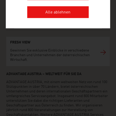
Folgen Sie uns auf Twitter
Facebook
Alle ablehnen
LinkedIn
www.advantageaustria.org/au
FRESH VIEW
Gewinnen Sie exklusive Einblicke in verschiedene
Branchen und Unternehmen der österreichischen
Wirtschaft.
ADVANTAGE AUSTRIA – WELTWEIT FÜR SIE DA
ADVANTAGE AUSTRIA, mit einem weltweiten Netz von rund 100
Stützpunkten in über 70 Ländern, bietet österreichischen
Unternehmen und deren internationalen Geschäftspartnern ein
umfangreiches Serviceangebot. Insgesamt rund 800 Mitarbeiter
unterstützen Sie dabei die richtigen Lieferanten und
Geschäftspartner aus Österreich zu finden. Wir organisieren
jährlich rund 800 Veranstaltungen zur Herstellung von
Geschäftskontakten. Weitere ADVANTAGE AUSTRIA Services