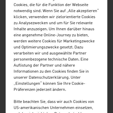
UBM Development AG
424,90
Cookies, die für die Funktion der Webseite
notwendig sind. Wenn Sie auf „Alle akzeptieren“
Buwog Holding GmbH
365,70
klicken, verwenden wir zielorientierte Cookies
zu Analysezwecken und um für Sie relevante
CA Immobilien Anlagen AG
325,20
Inhalte anzuzeigen. Um Ihnen darüber hinaus
Soravia Equity GmbH
274,00
eine angenehme Online-Journey zu bieten,
werden weitere Cookies für Marketingzwecke
Quelle:
Trend Top 500
und Optimierungszwecke gesetzt. Dazu
verarbeiten wir und ausgewählte Partner
personenbezogene technische Daten. Eine
Auflistung der Partner und nähere
LINKS
listen
links
Informationen zu den Cookies finden Sie in
unserer Datenschutzerklärung. Unter
„Einstellungen“ können Sie Ihre Cookie-
OeNB Reports - Oesterreichische
Präferenzen jederzeit ändern.
Nationalbank (OeNB)
Bitte beachten Sie, dass wir auch Cookies von
US-amerikanischen Unternehmen einsetzen,