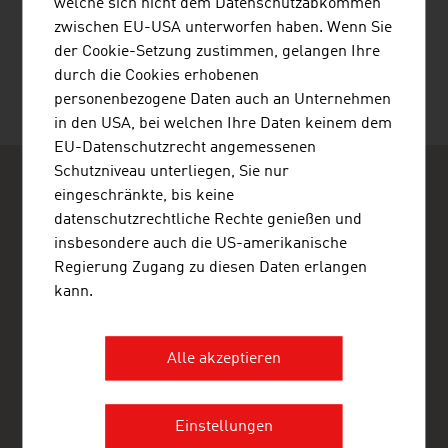
welche sich nicht dem Datenschutzabkommen
SEITE EMPFEHLEN
zwischen EU-USA unterworfen haben. Wenn Sie
der Cookie-Setzung zustimmen, gelangen Ihre
durch die Cookies erhobenen
personenbezogene Daten auch an Unternehmen
Letzte Änderung : 2026-04-14
in den USA, bei welchen Ihre Daten keinem dem
EU-Datenschutzrecht angemessenen
Schutzniveau unterliegen, Sie nur
eingeschränkte, bis keine
datenschutzrechtliche Rechte genießen und
insbesondere auch die US-amerikanische
Regierung Zugang zu diesen Daten erlangen
ADVANTAGE AUSTRIA
kann.
Austrian Consulate General - Commercial Section
10th Floor, 1 York Street
2000 Sydney NSW
Alle akzeptieren
Australien
+61 2 9247 8581
+61 2 9251 1038
Einstellungen
sydney@advantageaustria.org