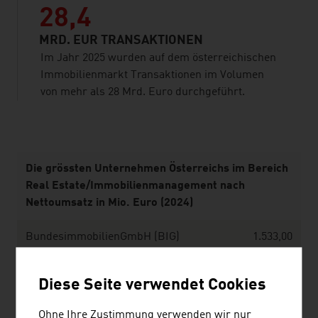
28,4
MRD. EUR TRANSAKTIONEN
Im Jahr 2025 wurden auf dem österreichischen
Immobilienmarkt Transaktionen im Volumen
von mehr als 28 Mrd. Euro durchgeführt.
listen
Die grössten Unternehmen Österreichs im Bereich
Real Estate/Immobilienmanagement nach
Nettoumsatz in Mio. Euro (2024)
BundesimmobilienGmbH (BIG)
1.533,00
CPI Europe AG (vormals Immofinanz AG)
808,00
Diese Seite verwendet Cookies
Wien Holding GmbH
793,27
Ohne Ihre Zustimmung verwenden wir nur