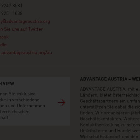
 9247 8581
 9251 1038
ey@advantageaustria.org
n Sie uns auf Twitter
book
dIn
advantageaustria.org/au
ADVANTAGE AUSTRIA – WEL
H VIEW
ADVANTAGE AUSTRIA, mit ein
nen Sie exklusive
Ländern, bietet österreichi
cke in verschiedene
Geschäftspartnern ein umfan
hen und Unternehmen
unterstützen Sie dabei die r
terreichischen
finden. Wir organisieren jäh
haft.
Geschäftskontakten. Weiter
Kontaktherstellung zu öster
Distributoren und Handelsvert
Wirtschaftsstandort und den M