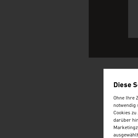
ÖSTERRE
Diese S
Ohne Ihre 
notwendig s
Cookies zu
darüber hi
Marketingz
ausgewählt