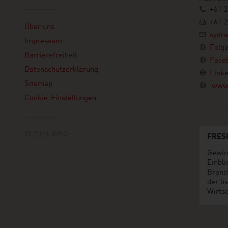
+61 2
Linklist
+61 2
Über uns
sydn
Impressum
Folge
Barrierefreiheit
Face
Datenschutzerklärung
Linke
Sitemap
www.
Cookie-Einstellungen
© 2026 WKO
FRES
Gewin
Einbli
Branc
der ös
Wirtsc