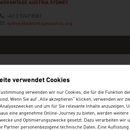
ADVANTAGE AUSTRIA SYDNEY
+61 2 9247 8581
sydney@advantageaustria.org
ICHISCHE FIRMEN - SILVER GENE
eite verwendet Cookies
Zustimmung verwenden wir nur Cookies, die für die Funktion de
ind. Wenn Sie auf „Alle akzeptieren“ klicken, verwenden wir zie
JOANNEUM RESEARCH FORSCHU
 Analysezwecken und um für Sie relevante Inhalte anzuzeigen. 
naus eine angenehme Online-Journey zu bieten, werden weitere 
Die JOANNEUM RESEARCH entwickelt Lösungen und
wecke und Optimierungszwecke gesetzt. Dazu verarbeiten wir 
einem breiten Branchenspektrum und betreibt Sp
e Partner personenbezogene technische Daten. Eine Auflistung