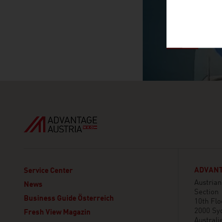
ADVANT
Service Center
Austria
News
Section
Business Guide Österreich
10th Flo
2000 Sy
Fresh View Magazin
Australi