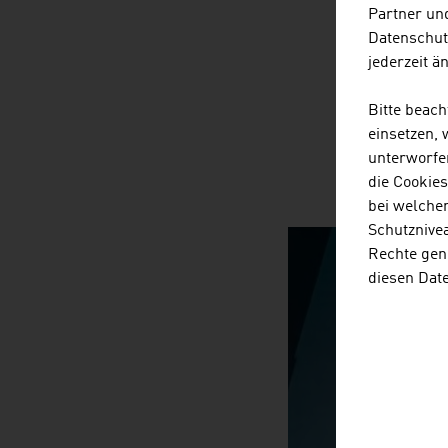
Partner und
Datenschut
jederzeit ä
Bitte beac
einsetzen,
unterworfe
die Cookie
bei welche
Schutznivea
Rechte gen
diesen Dat
SURPRIS
video abspiele