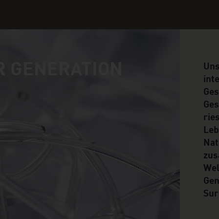
R GENERATION
Uns
int
Ges
Ges
rie
Leb
Nat
zus
Wel
Gen
Sur