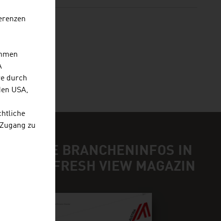
erenzen
H
ehmen
A
re durch
den USA,
chtliche
 Zugang zu
NDEN SIE BRANCHENINFOS IN
NSEREM FRESH VIEW MAGAZIN