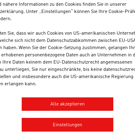
 nähere Informationen zu den Cookies finden Sie in unserer
zerklärung. Unter „Einstellungen“ können Sie Ihre Cookie-Präf
SANO TRANSPORTGERAETE GMB
ndern.
hten Sie, dass wir auch Cookies von US-amerikanischen Untern
 welche sich nicht dem Datenschutzabkommen zwischen EU-US
n haben. Wenn Sie der Cookie-Setzung zustimmen, gelangen Ih
MEHR UNTERNEHMEN
s erhobenen personenbezogene Daten auch an Unternehmen in 
n Ihre Daten keinem dem EU-Datenschutzrecht angemessenen
u unterliegen, Sie nur eingeschränkte, bis keine datenschutzre
ießen und insbesondere auch die US-amerikanische Regierung
en erlangen kann.
INGLY INGENIOUS
FI
U
Alle akzeptieren
n
Einstellungen