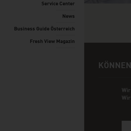
Service Center
News
Business Guide Österreich
Fresh View Magazin
KÖNNEN
Hilfe und Ansp
Wir
Wir