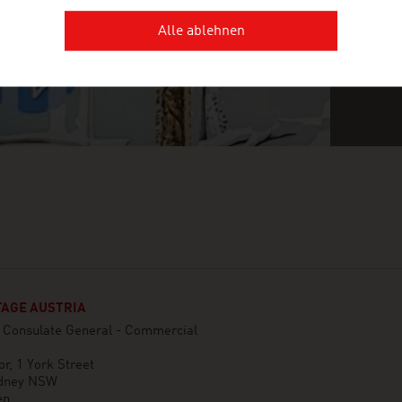
Alle ablehnen
AGE AUSTRIA
n Consulate General - Commercial
or, 1 York Street
dney NSW
en