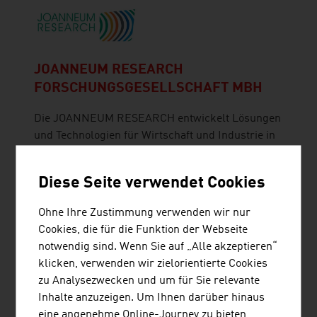
JOANNEUM RESEARCH
FORSCHUNGSGESELLSCHAFT MBH
Die JOANNEUM RESEARCH entwickelt Lösungen
und Technologien für Wirtschaft und Industrie in
einem breiten Branchenspektrum und betreibt
Spitzenforschung auf internationalem Niveau.
Diese Seite verwendet Cookies
Ohne Ihre Zustimmung verwenden wir nur
Cookies, die für die Funktion der Webseite
notwendig sind. Wenn Sie auf „Alle akzeptieren“
klicken, verwenden wir zielorientierte Cookies
TOPPAN DIGITAL LANGUAGE GMBH
zu Analysezwecken und um für Sie relevante
TOPPAN Digital Language GmbH ist eine
Inhalte anzuzeigen. Um Ihnen darüber hinaus
mehrfach ISO-zertifizierte Übersetzungsagentur
eine angenehme Online-Journey zu bieten,