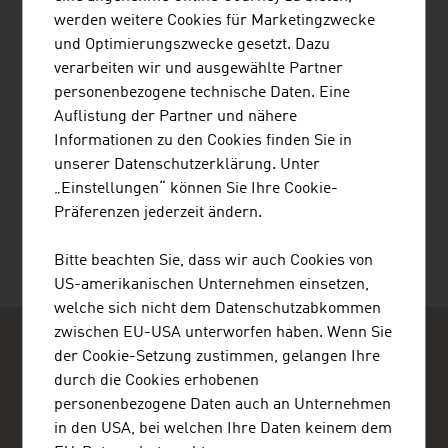
(ISO 13485, ISO 17100, ISO 9001, ISO 18587) mit
werden weitere Cookies für Marketingzwecke
Expertise in den Bereichen Life Sciences,
und Optimierungszwecke gesetzt. Dazu
Maschinenbau und Software.
verarbeiten wir und ausgewählte Partner
personenbezogene technische Daten. Eine
Auflistung der Partner und nähere
Informationen zu den Cookies finden Sie in
unserer Datenschutzerklärung. Unter
„Einstellungen“ können Sie Ihre Cookie-
WACKS MARTIN BORIS MAG.
Präferenzen jederzeit ändern.
Bitte beachten Sie, dass wir auch Cookies von
US-amerikanischen Unternehmen einsetzen,
welche sich nicht dem Datenschutzabkommen
zwischen EU-USA unterworfen haben. Wenn Sie
der Cookie-Setzung zustimmen, gelangen Ihre
durch die Cookies erhobenen
personenbezogene Daten auch an Unternehmen
in den USA, bei welchen Ihre Daten keinem dem
ADVANTAGE AUSTRIA