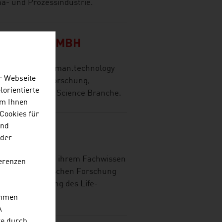
ma- und Prozessindustrie.
 STYRIA GMBH
gie-Cluster (Human.technology
r Webseite
auer zwischen Forschung,
lorientierte
erhalb der Life Science Branche.
Um Ihnen
Cookies für
und
URG GMBH
 der
unterstützt mit ihrem Fachwissen
erenzen
menarbeit zwischen Forschung
it zur Stärkung des Life-
.
ehmen
A
re durch