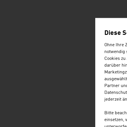
Diese S
Ohne Ihre 
notwendig s
Cookies zu
darüber hi
Marketingz
ausgewählt
Partner und
Datenschut
jederzeit ä
Bitte beac
einsetzen,
unterworfe