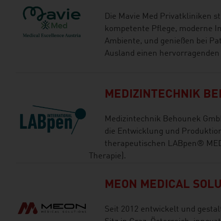
Die Mavie Med Privatkliniken s
kompetente Pflege, moderne In
Ambiente, und genießen bei Pa
Ausland einen hervorragenden 
MEDIZINTECHNIK B
Medizintechnik Behounek GmbH s
die Entwicklung und Produktion
therapeutischen LABpen® MED 
Therapie).
MEON MEDICAL SOLU
Seit 2012 entwickelt und gesta