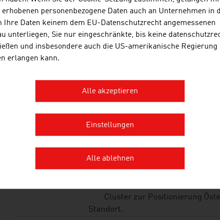
s erhobenen personenbezogene Daten auch an Unternehmen in 
JOANNEUM RESEAR
n Ihre Daten keinem dem EU-Datenschutzrecht angemessenen
FORSCHUNGSGESEL
u unterliegen, Sie nur eingeschränkte, bis keine datenschutzre
ießen und insbesondere auch die US-amerikanische Regierung
Die JOANNEUM RESEARCH entw
en erlangen kann.
Technologien für Wirtschaft und
Branchenspektrum und betreib
internationalem Niveau.
Alle akzeptieren
LISA – LIFE SCIENCE
Einstellungen
WIRTSCHAFTSSERVI
MBH
Alle ablehnen
Life Science Austria (LISA Dac
die internationalen Aktivitäten
Cluster zur Positionierung Öste
Standort.