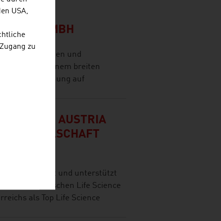
den USA,
CH
LSCHAFT MBH
chtliche
 Zugang zu
ickelt Lösungen und
 Industrie in einem breiten
t Spitzenforschung auf
 AUSTRIA / AUSTRIA
CE GESELLSCHAFT
hmarke) bündelt und unterstützt
 der österreichischen Life Science
rreichs als Top Life Science