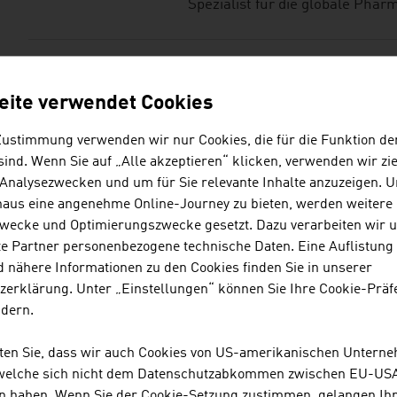
Spezialist für die globale Phar
HUMAN.TECHNOLOGY
eite verwendet Cookies
Der steirische Humantechnolo
Zustimmung verwenden wir nur Cookies, die für die Funktion de
Styria / HTS) ist ein Brückenb
ind. Wenn Sie auf „Alle akzeptieren“ klicken, verwenden wir zie
Entwicklung und Wirtschaft inn
 Analysezwecken und um für Sie relevante Inhalte anzuzeigen. 
naus eine angenehme Online-Journey zu bieten, werden weitere 
wecke und Optimierungszwecke gesetzt. Dazu verarbeiten wir 
INNOVATION SALZB
e Partner personenbezogene technische Daten. Eine Auflistung
 nähere Informationen zu den Cookies finden Sie in unserer
Die Innovation Salzburg GmbH 
zerklärung. Unter „Einstellungen“ können Sie Ihre Cookie-Präf
und ihrem Netzwerk die Zusam
ndern.
und Unternehmen und trägt dam
Science-Standorts Salzburg bei
hten Sie, dass wir auch Cookies von US-amerikanischen Untern
 welche sich nicht dem Datenschutzabkommen zwischen EU-US
n haben. Wenn Sie der Cookie-Setzung zustimmen, gelangen Ih