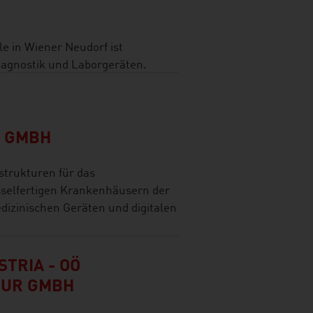
le in Wiener Neudorf ist
agnostik und Laborgeräten.
L GMBH
trukturen für das
selfertigen Krankenhäusern der
edizinischen Geräten und digitalen
TRIA - OÖ
TUR GMBH