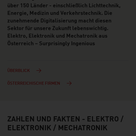
über 150 Länder - einschließlich Lichttechnik,
Energie, Medizin und Verkehrstechnik. Die
zunehmende Digitalisierung macht diesen
Sektor für unsere Zukunft lebenswichtig.
Elektro, Elektronik und Mechatronik aus
Österreich – Surprisingly Ingenious
ÜBERBLICK
ÖSTERREICHISCHE FIRMEN
ZAHLEN UND FAKTEN - ELEKTRO /
facts & figures
ELEKTRONIK / MECHATRONIK