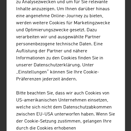
zu Analysezwecken und um für Sie relevante
Inhalte anzuzeigen. Um Ihnen darüber hinaus
eine angenehme Online-Journey zu bieten,
MARK METALLWARENFABRIK GMBH
werden weitere Cookies für Marketingzwecke
und Optimierungszwecke gesetzt. Dazu
MARK baut auf über 100 Jahre Erfahrung und zählt
verarbeiten wir und ausgewählte Partner
heute zu den weltweit führenden Unternehmen in der
personenbezogene technische Daten. Eine
Metallumformtechnik.
Auflistung der Partner und nähere
Informationen zu den Cookies finden Sie in
unserer Datenschutzerklärung. Unter
„Einstellungen“ können Sie Ihre Cookie-
Präferenzen jederzeit ändern.
ANDRITZ HYDRO GMBH
Bitte beachten Sie, dass wir auch Cookies von
ANDRITZ Hydro zählt zu den weltweit führenden
US-amerikanischen Unternehmen einsetzen,
Anbietern von elektromechanischen Ausrüstungen und
welche sich nicht dem Datenschutzabkommen
Serviceleistungen für Wasserkraftwerke.
zwischen EU-USA unterworfen haben. Wenn Sie
der Cookie-Setzung zustimmen, gelangen Ihre
durch die Cookies erhobenen