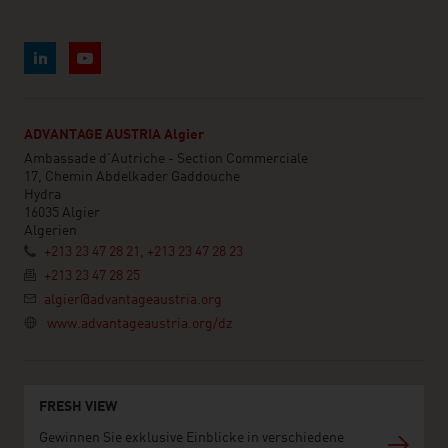
ADVANTAGE AUSTRIA Algier
Ambassade d'Autriche - Section Commerciale
17, Chemin Abdelkader Gaddouche
Hydra
16035 Algier
Algerien
+213 23 47 28 21, +213 23 47 28 23
+213 23 47 28 25
algier@advantageaustria.org
www.advantageaustria.org/dz
FRESH VIEW
Gewinnen Sie exklusive Einblicke in verschiedene