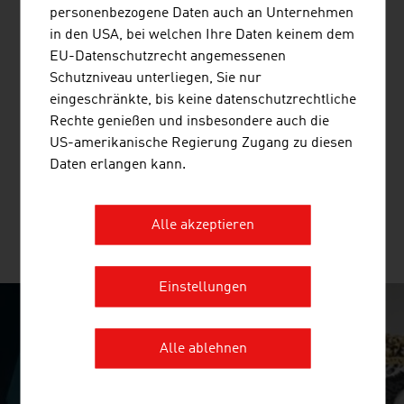
personenbezogene Daten auch an Unternehmen
in den USA, bei welchen Ihre Daten keinem dem
EU-Datenschutzrecht angemessenen
Schutzniveau unterliegen, Sie nur
AT & S AUSTRIA TECHNOLOGIE &
eingeschränkte, bis keine datenschutzrechtliche
SYSTEMTECHNIK AKTIENGESELLSCHAFT
Rechte genießen und insbesondere auch die
US-amerikanische Regierung Zugang zu diesen
AT&S ist ein führender Hersteller hochwertiger
Daten erlangen kann.
Leiterplatten und IC-Substrate.
Alle akzeptieren
MEHR UNTERNEHMEN
Einstellungen
SURPRISINGLY INGENIOUS
Alle ablehnen
video abspielen