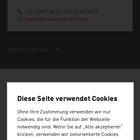
+213 23 47 28 21, +213 23 47 28 23
algier@advantageaustria.org
SERVICE CENTER
ÖSTERREICHISCHE FIRMEN -
ELEKTRO / ELEKTRONIK /
Diese Seite verwendet Cookies
MECHATRONIK
Ohne Ihre Zustimmung verwenden wir nur
Cookies, die für die Funktion der Webseite
notwendig sind. Wenn Sie auf „Alle akzeptieren“
klicken, verwenden wir zielorientierte Cookies