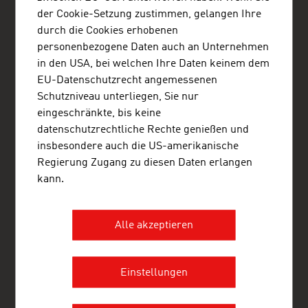
www.advantageaustria.org/dz
der Cookie-Setzung zustimmen, gelangen Ihre
durch die Cookies erhobenen
personenbezogene Daten auch an Unternehmen
in den USA, bei welchen Ihre Daten keinem dem
FRESH VIEW
EU-Datenschutzrecht angemessenen
Gewinnen Sie exklusive Einblicke in verschiedene
Schutzniveau unterliegen, Sie nur
Branchen und Unternehmen der österreichischen
eingeschränkte, bis keine
Wirtschaft.
datenschutzrechtliche Rechte genießen und
insbesondere auch die US-amerikanische
ADVANTAGE AUSTRIA – WELTWEIT FÜR SIE DA
Regierung Zugang zu diesen Daten erlangen
ADVANTAGE AUSTRIA, mit einem weltweiten Netz von rund 100
kann.
Stützpunkten in über 70 Ländern, bietet österreichischen
Unternehmen und deren internationalen Geschäftspartnern ein
umfangreiches Serviceangebot. Insgesamt rund 800 Mitarbeiter
Alle akzeptieren
unterstützen Sie dabei die richtigen Lieferanten und
Geschäftspartner aus Österreich zu finden. Wir organisieren
jährlich rund 800 Veranstaltungen zur Herstellung von
Geschäftskontakten. Weitere ADVANTAGE AUSTRIA Services
Einstellungen
reichen von der Kontaktherstellung zu österreichischen
Unternehmen auf der Suche nach Importeuren, Distributoren
und Handelsvertretern bis zu detaillierter Information über den