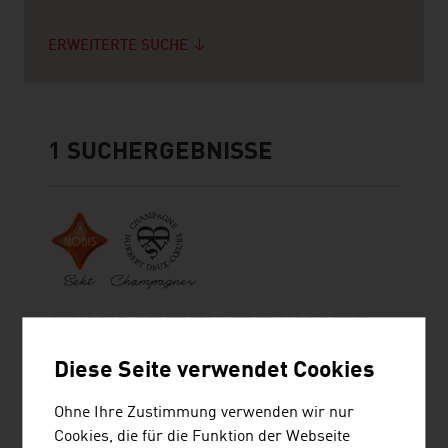
ERWEITERTE SUCHE
1
SUCHERGEBNISSE
A-NOBIS SEKTKELLEREI NORBERT
SZIGETI GMBH
Diese Seite verwendet Cookies
Die A-Nobis Sektkellerei Norbert Szigeti GmbH
Ohne Ihre Zustimmung verwenden wir nur
wurde 2018 von Norbert Szigeti, dem wohl
Cookies, die für die Funktion der Webseite
erfahrensten Sektproduzenten Österreichs,