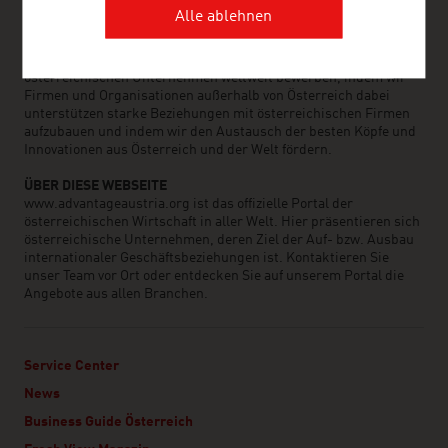
Wirtschaftsstandort und den Markteintritt in Österreich.
Alle ablehnen
ADVANTAGE AUSTRIA generiert internationale
Geschäftschancen indem wir die Produkte und Services der
österreichischen Unternehmen weltweit bewerben, indem wir
Firmen und Organisationen außerhalb von Österreich dabei
unterstützen starke Beziehungen mit österreichischen Firmen
aufzubauen und indem wir den Austausch der besten Köpfe und
Innovationen aus Österreich und der Welt fördern.
ÜBER DIESE WEBSEITE
www.advantageaustria.org ist das offizielle Portal der
österreichischen Wirtschaft in aller Welt. Hier präsentieren sich
österreichische Unternehmen, deren Ziel der Auf- bzw. Ausbau
internationaler Geschäftsbeziehungen ist. Kontaktieren Sie
unser Team vor Ort oder entdecken Sie auf unserem Portal die
Angebote aus allen Branchen.
Service Center
News
Business Guide Österreich