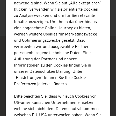
notwendig sind. Wenn Sie auf „Alle akzeptieren“
gemeinsam mit seiner Frau Birgit, ins Leben
klicken, verwenden wir zielorientierte Cookies
gerufen.
zu Analysezwecken und um für Sie relevante
Inhalte anzuzeigen. Um Ihnen darüber hinaus
eine angenehme Online-Journey zu bieten,
werden weitere Cookies für Marketingzwecke
und Optimierungszwecke gesetzt. Dazu
verarbeiten wir und ausgewählte Partner
personenbezogene technische Daten. Eine
Auflistung der Partner und nähere
Informationen zu den Cookies finden Sie in
unserer Datenschutzerklärung. Unter
ADVANTAGE AUSTRIA Algier
„Einstellungen“ können Sie Ihre Cookie-
Ambassade d'Autriche - Section Commerciale
17, Chemin Abdelkader Gaddouche
Präferenzen jederzeit ändern.
Hydra
16035 Algier
Bitte beachten Sie, dass wir auch Cookies von
Algerien
+213 23 47 28 21, +213 23 47 28 23
US-amerikanischen Unternehmen einsetzen,
+213 23 47 28 25
welche sich nicht dem Datenschutzabkommen
algier@advantageaustria.org
zwischen EU-USA unterworfen haben. Wenn Sie