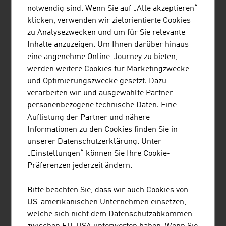
einem Holzanteil von rund 75% ab Erdgeschoss. Mit ihm
notwendig sind. Wenn Sie auf „Alle akzeptieren“
setzen die Planer ein Zeichen für ressourcenschonendes
klicken, verwenden wir zielorientierte Cookies
und nachhaltiges Bauen und leisten einen Beitrag zum
zu Analysezwecken und um für Sie relevante
Klimaschutz. Denn ein Kubikmeter verbautes Holz
Inhalte anzuzeigen. Um Ihnen darüber hinaus
entlastet die Atmosphäre um ein bis zwei Tonnen CO2.
eine angenehme Online-Journey zu bieten,
werden weitere Cookies für Marketingzwecke
Diese einmaligen österreichischen Projekte entsprechen
und Optimierungszwecke gesetzt. Dazu
in allen Teilen höchsten architektonischen Ansprüchen
verarbeiten wir und ausgewählte Partner
und übererfüllen die Klimaziele der EU. Viele
personenbezogene technische Daten. Eine
österreichische Expertinnen und Experten, die sich
Auflistung der Partner und nähere
durch Demonstrationsprojekte kennen, treten
Informationen zu den Cookies finden Sie in
gemeinsam international auf, um die Schnittstellen
unserer Datenschutzerklärung. Unter
zwischen Planung und Ausführung zu verbessern und
„Einstellungen“ können Sie Ihre Cookie-
weitere Innovationen anzuregen. Auf diese Weise wurden
Präferenzen jederzeit ändern.
zum Beispiel die ersten Passivhäuser in Kanada und
Indonesien realisiert. Denn das Thema Energieeffizienz
Bitte beachten Sie, dass wir auch Cookies von
gewinnt weltweit stark an Bedeutung. Für die Zukunft
US-amerikanischen Unternehmen einsetzen,
bedeutet das ein weiter steigendes internationales
welche sich nicht dem Datenschutzabkommen
Interesse an den österreichischen Entwicklungen.