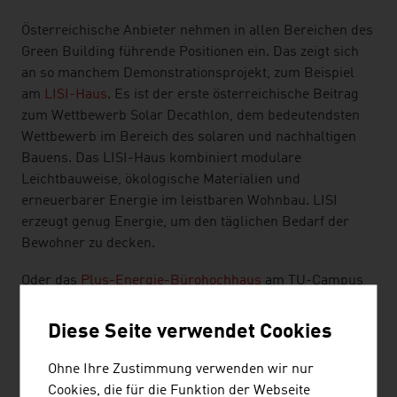
Österreichische Anbieter nehmen in allen Bereichen des
Green Building führende Positionen ein. Das zeigt sich
an so manchem Demonstrationsprojekt, zum Beispiel
am
LISI-Haus
. Es ist der erste österreichische Beitrag
zum Wettbewerb Solar Decathlon, dem bedeutendsten
Wettbewerb im Bereich des solaren und nachhaltigen
Bauens. Das LISI-Haus kombiniert modulare
Leichtbauweise, ökologische Materialien und
erneuerbarer Energie im leistbaren Wohnbau. LISI
erzeugt genug Energie, um den täglichen Bedarf der
Bewohner zu decken.
Oder das
Plus-Energie-Bürohochhaus
am TU-Campus
Getreidemarkt: Es ist das weltweit erste Bürohochhaus,
das mehr Energie ins Stromnetz speist, als für den
Diese Seite verwendet Cookies
Gebäudebetrieb benötigt wird.
Ohne Ihre Zustimmung verwenden wir nur
Und dann noch das Holzhochhaus „
HoHo Wien
“ mit
Cookies, die für die Funktion der Webseite