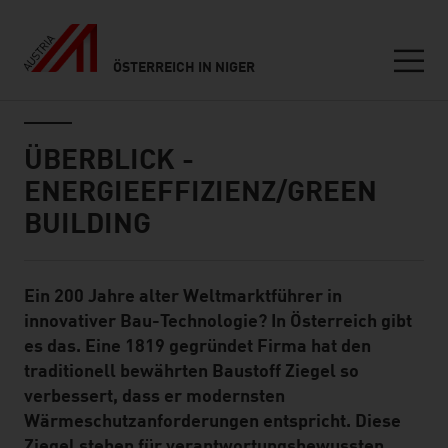
ÖSTERREICH IN NIGER
Seitennavigation
Inhalt
ÜBERBLICK -
ENERGIEEFFIZIENZ/GREEN
BUILDING
Ein 200 Jahre alter Weltmarktführer in
Standard Content Module
innovativer Bau-Technologie? In Österreich gibt
es das. Eine 1819 gegründet Firma hat den
traditionell bewährten Baustoff Ziegel so
verbessert, dass er modernsten
Wärmeschutzanforderungen entspricht. Diese
Ziegel stehen für verantwortungsbewussten