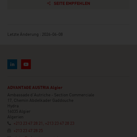
SEITE EMPFEHLEN
Letzte Änderung : 2026-06-08
ADVANTAGE AUSTRIA Algier
Ambassade d'Autriche - Section Commerciale
17, Chemin Abdelkader Gaddouche
Hydra
16035 Algier
Algerien
+213 23 47 28 21, +213 23 47 28 23
+213 23 47 28 25