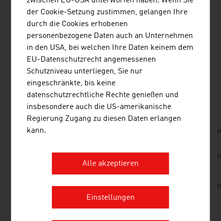
zwischen EU-USA unterworfen haben. Wenn Sie
der Cookie-Setzung zustimmen, gelangen Ihre
Mehr über die
Top Player
im Bereich
erneuerbare
durch die Cookies erhobenen
Energien in Österreich
und die aktuellen
personenbezogene Daten auch an Unternehmen
Branchentrends
im
FRESH VIEW Magazin -
in den USA, bei welchen Ihre Daten keinem dem
#GreenTech Austria
EU-Datenschutzrecht angemessenen
Schutzniveau unterliegen, Sie nur
eingeschränkte, bis keine
DOWNLOADS
listen
downloads
datenschutzrechtliche Rechte genießen und
insbesondere auch die US-amerikanische
Regierung Zugang zu diesen Daten erlangen
kann.
No. 157, Fresh View, Smart Cities, en | de
P
No. 153, Fresh View, Sustainable Building, en |
P
de
Alle akzeptieren
Innovative_Gebaeude_in_Oesterreich-
P
Technical_Guide_2017.pdf
Einstellungen