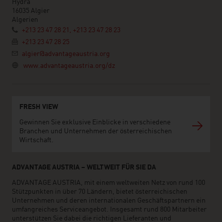
Hydra
16035 Algier
Algerien
+213 23 47 28 21, +213 23 47 28 23
+213 23 47 28 25
algier@advantageaustria.org
www.advantageaustria.org/dz
FRESH VIEW
Gewinnen Sie exklusive Einblicke in verschiedene
Branchen und Unternehmen der österreichischen
Wirtschaft.
ADVANTAGE AUSTRIA – WELTWEIT FÜR SIE DA
ADVANTAGE AUSTRIA, mit einem weltweiten Netz von rund 100
Stützpunkten in über 70 Ländern, bietet österreichischen
Unternehmen und deren internationalen Geschäftspartnern ein
umfangreiches Serviceangebot. Insgesamt rund 800 Mitarbeiter
unterstützen Sie dabei die richtigen Lieferanten und