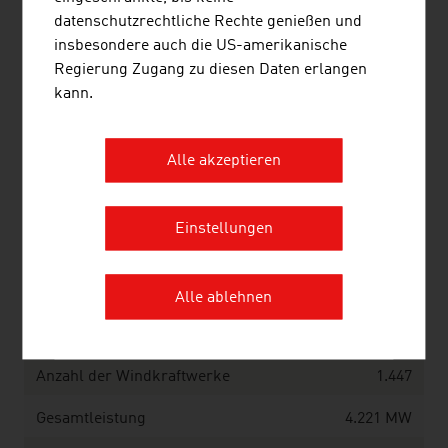
ÖSTERREICH
datenschutzrechtliche Rechte genießen und
insbesondere auch die US-amerikanische
Regierung Zugang zu diesen Daten erlangen
kann.
Wasserkraft 2024
Anteil an der Primärenergieerzeugung
29,1%
Alle akzeptieren
Anteil an den Erneuerbaren Energien
32,9%
Einstellungen
Quelle: Bundesministerium für Innovation, Mobilität und
Infrastruktur, Energie in Österreich 2025
Alle ablehnen
Windkraft 2025
Anzahl der Windkraftwerke
1.447
Gesamtleistung
4.221 MW