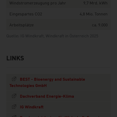
Windstromerzeugung pro Jahr
9,7 Mrd. kWh
Eingespartes CO2
4,8 Mio. Tonnen
Arbeitsplätze
ca. 9.000
Quelle: IG Windkraft, Windkraft in Österreich 2025
LINKS
listen
links
BEST - Bioenergy and Sustainable
Technologies GmbH
Dachverband Energie-Klima
IG Windkraft