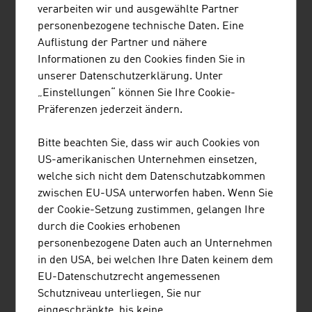
verarbeiten wir und ausgewählte Partner
Wärmepumpen-Branche 2024
personenbezogene technische Daten. Eine
Auflistung der Partner und nähere
Vollzeit-Arbeitsplätze
ca. 2.552
Informationen zu den Cookies finden Sie in
unserer Datenschutzerklärung. Unter
Gesamtumsatz
ca. 1.480 Mio.
„Einstellungen“ können Sie Ihre Cookie-
Euro
Präferenzen jederzeit ändern.
Exportanteil
ca. 18 %
Bitte beachten Sie, dass wir auch Cookies von
Erzielte CO2-Einsparung in
1.257.000
US-amerikanischen Unternehmen einsetzen,
Österreich durch
Tonnen
welche sich nicht dem Datenschutzabkommen
den Einsatz von Wärmepumpen
zwischen EU-USA unterworfen haben. Wenn Sie
der Cookie-Setzung zustimmen, gelangen Ihre
Quelle: Bundesministerium für Innovation, Mobilität und
durch die Cookies erhobenen
Infrastruktur, Innovative Energietechnologien in
personenbezogene Daten auch an Unternehmen
Österreich Marktentwicklung 2024
in den USA, bei welchen Ihre Daten keinem dem
EU-Datenschutzrecht angemessenen
Schutzniveau unterliegen, Sie nur
WASSERKRAFT UND WINDKRAFT IN
eingeschränkte, bis keine