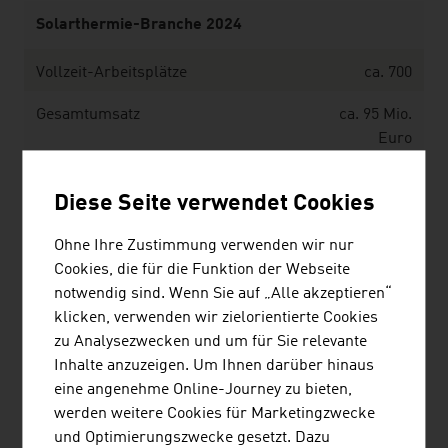
Solarthermie-Branche 2024
Vollzeit-Arbeitsplätze
ca. 700
Gesamtumsatz
ca. 95 Mio.
Euro
Exportanteil
88 %
Diese Seite verwendet Cookies
Erzielte CO2-Einsparung durch den
277.186
Ohne Ihre Zustimmung verwenden wir nur
Einsatz
Tonnen
Cookies, die für die Funktion der Webseite
von Sonnenkollektoren in Österreich
notwendig sind. Wenn Sie auf „Alle akzeptieren“
Quelle: Bundesministerium für Innovation, Mobilität und
klicken, verwenden wir zielorientierte Cookies
Infrastruktur, Innovative Energietechnologien in
zu Analysezwecken und um für Sie relevante
Österreich Marktentwicklung 2024
Inhalte anzuzeigen. Um Ihnen darüber hinaus
eine angenehme Online-Journey zu bieten,
werden weitere Cookies für Marketingzwecke
und Optimierungszwecke gesetzt. Dazu