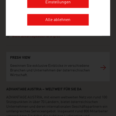
Einstellungen
Hydra
16035 Algier
Algerien
+213 23 47 28 21, +213 23 47 28 23
Alle ablehnen
+213 23 47 28 25
algier@advantageaustria.org
www.advantageaustria.org/dz
FRESH VIEW
Gewinnen Sie exklusive Einblicke in verschiedene
Branchen und Unternehmen der österreichischen
Wirtschaft.
ADVANTAGE AUSTRIA – WELTWEIT FÜR SIE DA
ADVANTAGE AUSTRIA, mit einem weltweiten Netz von rund 100
Stützpunkten in über 70 Ländern, bietet österreichischen
Unternehmen und deren internationalen Geschäftspartnern ein
umfangreiches Serviceangebot. Insgesamt rund 800 Mitarbeiter