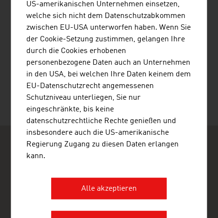
US-amerikanischen Unternehmen einsetzen,
welche sich nicht dem Datenschutzabkommen
viadonau
zwischen EU-USA unterworfen haben. Wenn Sie
der Cookie-Setzung zustimmen, gelangen Ihre
durch die Cookies erhobenen
SEITE EMPFEHLEN
personenbezogene Daten auch an Unternehmen
in den USA, bei welchen Ihre Daten keinem dem
EU-Datenschutzrecht angemessenen
Schutzniveau unterliegen, Sie nur
eingeschränkte, bis keine
Letzte Änderung : 2025-11-03
datenschutzrechtliche Rechte genießen und
insbesondere auch die US-amerikanische
Regierung Zugang zu diesen Daten erlangen
kann.
Alle akzeptieren
ADVANTAGE AUSTRIA Algier
Ambassade d'Autriche - Section Commerciale
17, Chemin Abdelkader Gaddouche