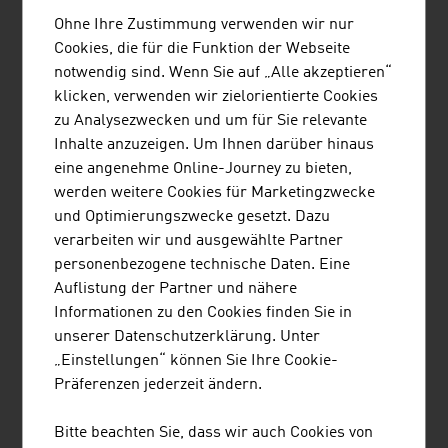
Donauabschnitt 2024 (in Tonnen)
Ohne Ihre Zustimmung verwenden wir nur
Cookies, die für die Funktion der Webseite
Inlandsverkehr
385.083 Tonnen
notwendig sind. Wenn Sie auf „Alle akzeptieren“
klicken, verwenden wir zielorientierte Cookies
Import
3.022.735 Tonnen
zu Analysezwecken und um für Sie relevante
Inhalte anzuzeigen. Um Ihnen darüber hinaus
Export
1.941.610 Tonnen
eine angenehme Online-Journey zu bieten,
Transit
1.229.972 Tonnen
werden weitere Cookies für Marketingzwecke
und Optimierungszwecke gesetzt. Dazu
Insgesamt
6.579.401 Tonnen
verarbeiten wir und ausgewählte Partner
personenbezogene technische Daten. Eine
Quelle: viadonau, Jahresbericht Donauschifffahrt in
Auflistung der Partner und nähere
Österreich 2024
Informationen zu den Cookies finden Sie in
unserer Datenschutzerklärung. Unter
„Einstellungen“ können Sie Ihre Cookie-
Präferenzen jederzeit ändern.
LINKS
listen
links
Bitte beachten Sie, dass wir auch Cookies von