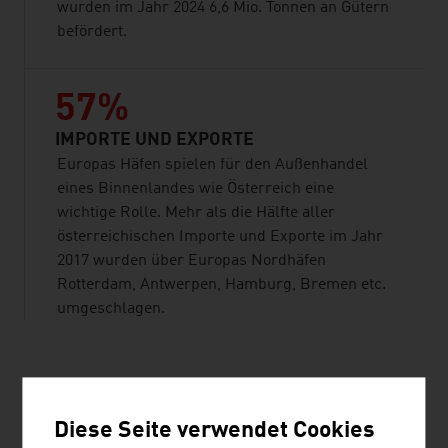
wurden im Jahr 2024 6,6 Mio. Tonnen an Gütern
befördert.
57%
IMPORTE UND EXPORTE
Europas Häfen spielen für den Außenhandel
eines Binnenlandes wie Österreich eine
wichtige Rolle. Mehr als die Hälfte aller
österreichischen Importe und Exporte im Jahr
2017 wurden über Europas Nordhäfen
Rotterdam, Antwerpen, Hamburg, Bremen etc.
umgeschlagen.
listen
Diese Seite verwendet Cookies
Transportaufkommen auf dem österreichischen