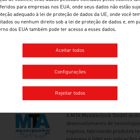
seus clientes na realização be
sferidos para empresas nos EUA, onde seus dados não estão suj
infraestrutura e indústria com
oteção adequado à lei de proteção de dados da UE, onde você te
desafiadores.
mitados ou nenhum direito sob a lei de proteção de dados e, em pa
erno dos EUA também pode ter acesso a esses dados.
JOANNEUM RESEAR
FORSCHUNGSGESEL
Aceitar todos
A JOANNEUM RESEARCH desenvo
para a economia e indústria e
Configurações
realiza pesquisa de ponta de nív
Rejeitar todos
MTA-MESSTECHNIK 
A MTA Messtechnik GmbH dedica
desenvolvimento de tecnologias
esgotos, fabricando produtos t
empresa é líder em aplicações