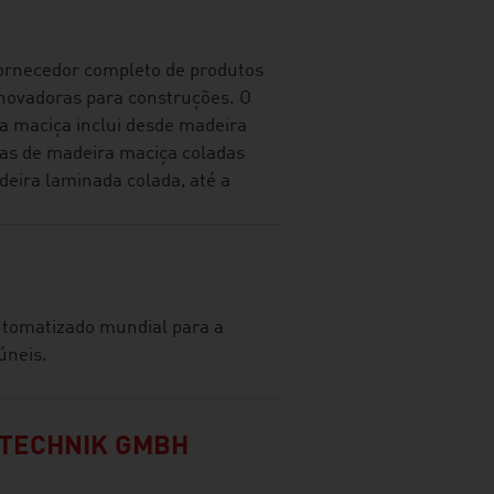
fornecedor completo de produtos
novadoras para construções. O
ra maciça inclui desde madeira
acas de madeira maciça coladas
eira laminada colada, até a
utomatizado mundial para a
úneis.
TECHNIK GMBH