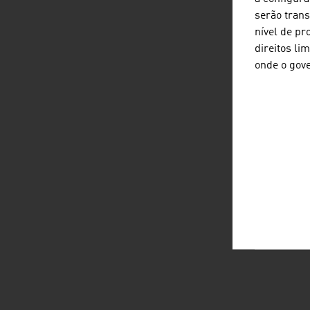
serão tran
nível de pr
direitos li
onde o gov