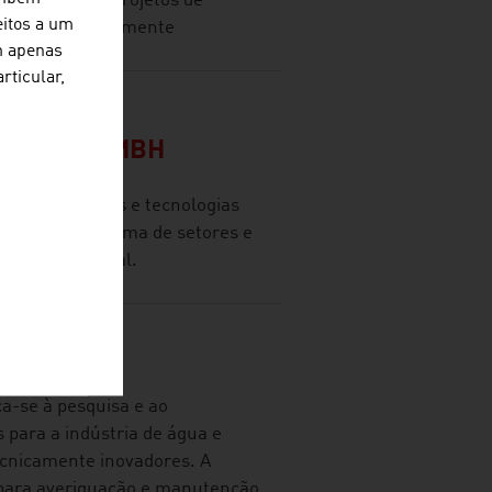
m-sucedida de projetos de
eitos a um
plexos e tecnicamente
m apenas
rticular,
CH
LSCHAFT MBH
lve soluções e tecnologias
m uma ampla gama de setores e
el internacional.
GMBH
-se à pesquisa e ao
 para a indústria de água e
ecnicamente inovadores. A
 para averiguação e manutenção