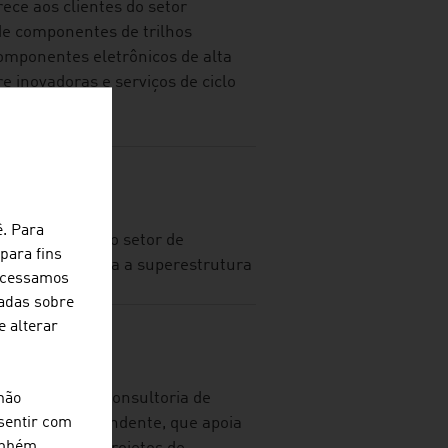
ece aos clientes do setor
 de componentes de trilhos
mponentes eletrônicos de alta
e inovadoras e serviços de ciclo
FE GMBH
ê. Para
ialista líder no setor de
para fins
elasticidade para a superestrutura
rocessamos
hadas sobre
e alterar
GINEERS
engenharia e consultoria de
não
tamente independente, que apoia
sentir com
também