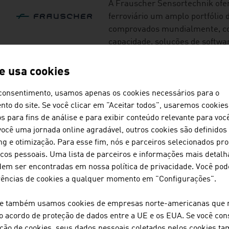
A Frauscher Sensortechnik ofer
ferroviário um amplo portfólio
comprovados mundialmente, co
capacidade, soluções de softwar
de vida customizados.
te usa cookies
consentimento, usamos apenas os cookies necessários para o
GETZNER WERKSTOF
to do site. Se você clicar em "Aceitar todos", usaremos cookies
s para fins de análise e para exibir conteúdo relevante para voc
A Getzner Werkstoffe é um espec
você uma jornada online agradável, outros cookies são definidos 
isolamento contra vibrações e 
ng e otimização. Para esse fim, nós e parceiros selecionados p
ferroviária.
cos pessoais. Uma lista de parceiros e informações mais detal
em ser encontradas em nossa política de privacidade. Você pod
ILF CONSULTING EN
rências de cookies a qualquer momento em "Configurações".
O Grupo ILF é uma empresa de 
e também usamos cookies de empresas norte-americanas que 
atuação internacional, comple
o acordo de proteção de dados entre a UE e os EUA. Se você con
ação de cookies, seus dados pessoais coletados pelos cookies 