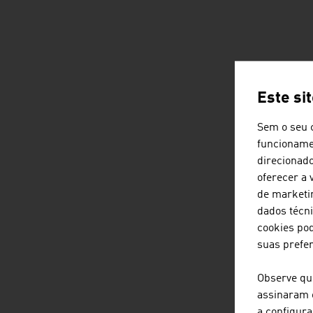
Este si
Sem o seu 
funcionamen
direcionado
oferecer a 
de marketi
dados técni
cookies pod
suas prefe
Observe qu
assinaram 
a configur