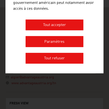
gouvernement américain peut notamment avoir
accès à ces données.
Tout accepter
Paramètres
ADVANTAGE AUSTRIA Algier
Ambassade d'Autriche - Section Commerciale
17, Chemin Abdelkader Gaddouche, Hydra
16035 Alger
Tout refuser
Algerie
+213 23 47 28 21
+213 23 47 28 25
algier@advantageaustria.org
www.advantageaustria.org/tn
FRESH VIEW