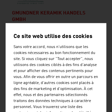
GMUNDNER KERAMIK HANDELS
GMBH
Aujourd'hui, la société Gmundner Keramik est
Ce site web utilise des cookies
synonyme de la meilleure vaisselle autrichienne.
Chaque pièce, de la préparation de la masse à la
Sans votre accord, nous n'utilisons que les
peinture en passant par le façonnage, provient
cookies nécessaires au bon fonctionnement du
intégralement de la manufacture.
site. Si vous cliquez sur "Tout accepter", nous
utilisons des cookies ciblés à des fins d'analyse
et pour afficher des contenus pertinents pour
vous. Afin de vous offrir en outre un parcours en
ligne agréable, d'autres cookies sont placés à
des fins de marketing et d'optimisation. À cet
CANDOL PRODUKTIONS- UND
effet, nous et des partenaires sélectionnés
HANDELSGESMBH
traitons des données techniques à caractère
personnel. Vous trouverez une liste des