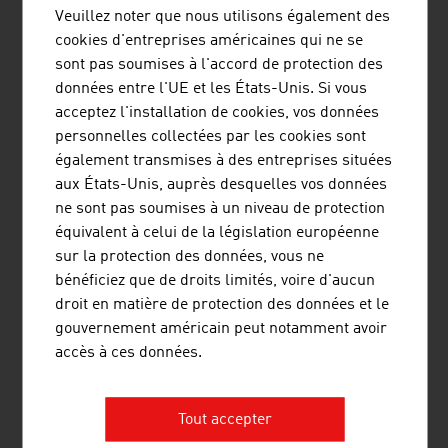
AME INTERNATIONAL GMBH
Veuillez noter que nous utilisons également des
cookies d'entreprises américaines qui ne se
AME construit des infrastructures révolutionnaires pour
sont pas soumises à l'accord de protection des
le secteur de la santé - des hôpitaux tertiaires clés en
données entre l'UE et les États-Unis. Si vous
main aux équipements médicaux et aux solutions de
acceptez l'installation de cookies, vos données
santé numériques.
personnelles collectées par les cookies sont
également transmises à des entreprises situées
aux États-Unis, auprès desquelles vos données
ne sont pas soumises à un niveau de protection
équivalent à celui de la législation européenne
sur la protection des données, vous ne
bénéficiez que de droits limités, voire d'aucun
droit en matière de protection des données et le
BUSINESS UPPER AUSTRIA - OÖ
gouvernement américain peut notamment avoir
WIRTSCHAFTSAGENTUR GMBH
accès à ces données.
Business Upper Austria est l'agence de promotion
économique du Land de Haute-Autriche.
Tout accepter