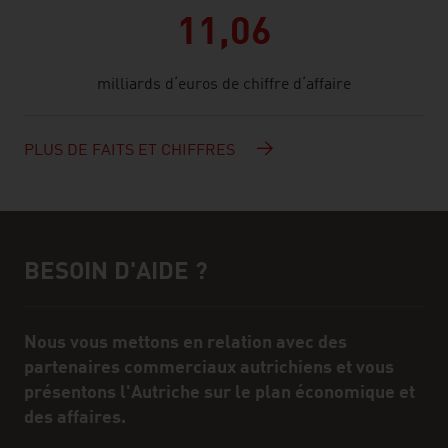
11,06
milliards d‘euros de chiffre d‘affaire
PLUS DE FAITS ET CHIFFRES
BESOIN D'AIDE ?
Assistance et interlocuteur/interlocutrice
Nous vous mettons en relation avec des
partenaires commerciaux autrichiens et vous
présentons l'Autriche sur le plan économique et
des affaires.