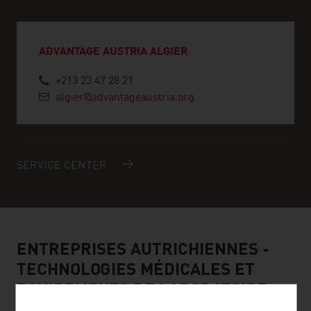
ADVANTAGE AUSTRIA ALGIER
+213 23 47 28 21
algier@advantageaustria.org
SERVICE CENTER
ENTREPRISES AUTRICHIENNES -
TECHNOLOGIES MÉDICALES ET
EQUIPEMENTS DE LABORATOIRE