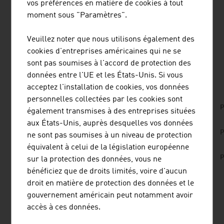
vos préférences en matière de cookies à tout
passionnants des entreprises autrichiennes du secteur
moment sous "Paramètres".
dans notre
magazine sectoriel FRESH VIEW Mobilité
.
Veuillez noter que nous utilisons également des
cookies d'entreprises américaines qui ne se
sont pas soumises à l'accord de protection des
TÉLÉCHARGEMENTS
listen
downloads
données entre l'UE et les États-Unis. Si vous
acceptez l'installation de cookies, vos données
personnelles collectées par les cookies sont
No. 166, Railways, en | de
P
également transmises à des entreprises situées
aux États-Unis, auprès desquelles vos données
No. 159, Fresh View, Traffic Infrastructure, en |
P
ne sont pas soumises à un niveau de protection
de
équivalent à celui de la législation européenne
No. 157, Fresh View, Smart Cities, en | de
P
sur la protection des données, vous ne
bénéficiez que de droits limités, voire d'aucun
droit en matière de protection des données et le
gouvernement américain peut notamment avoir
LIENS
listen
links
accès à ces données.