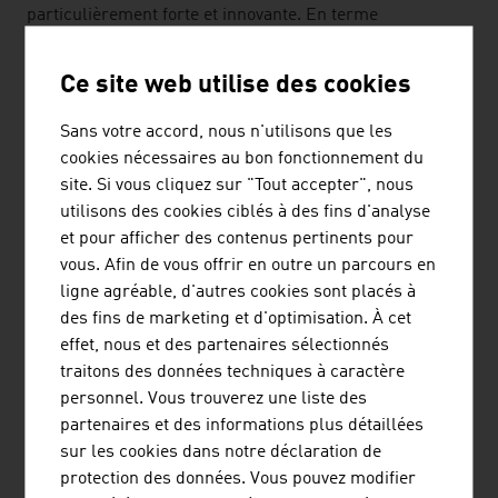
particulièrement forte et innovante. En terme
d'inventions, l'Autriche est au top dans ce secteur et son
taux d'investissement dans la recherche et le
Ce site web utilise des cookies
développement du transport ferroviaire est le plus élevé
par habitant.
Sans votre accord, nous n'utilisons que les
cookies nécessaires au bon fonctionnement du
On investit dans l'assurance qualité et dans les
site. Si vous cliquez sur "Tout accepter", nous
techniques du futur. Ainsi le trafic sur rail a l'avantage
utilisons des cookies ciblés à des fins d'analyse
de consommer peu d'énergie et donc de contribuer
et pour afficher des contenus pertinents pour
activement à la réduction globale de C02.
vous. Afin de vous offrir en outre un parcours en
ligne agréable, d'autres cookies sont placés à
Un autre sujet sur lequel se penche le secteur, est la
des fins de marketing et d'optimisation. À cet
conduite autonome. Le secteur ferroviaire autrichien est
effet, nous et des partenaires sélectionnés
là aussi dans l'air du temps. La numérisation de la
traitons des données techniques à caractère
commande est un autre secteur d'avenir.
personnel. Vous trouverez une liste des
partenaires et des informations plus détaillées
sur les cookies dans notre déclaration de
Vous trouverez
plus d'informations sur le monde de la
protection des données. Vous pouvez modifier
mobilité
ainsi que sur les nouveaux développements