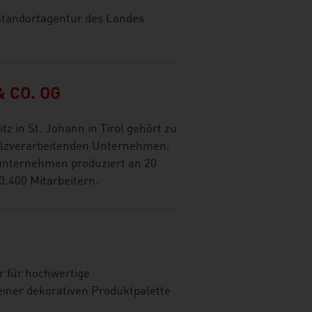
 Standortagentur des Landes
 CO. OG
 in St. Johann in Tirol gehört zu
olzverarbeitenden Unternehmen.
unternehmen produziert an 20
0.400 Mitarbeitern.
 für hochwertige
einer dekorativen Produktpalette