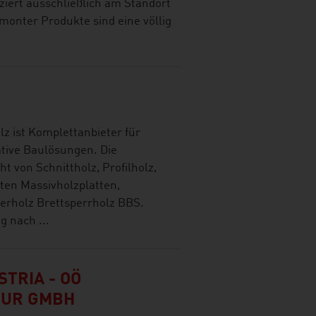
iert ausschließlich am Standort
dmonter Produkte sind eine völlig
z ist Komplettanbieter für
tive Baulösungen. Die
t von Schnittholz, Profilholz,
ten Massivholzplatten,
derholz Brettsperrholz BBS.
g nach ...
TRIA - OÖ
TUR GMBH