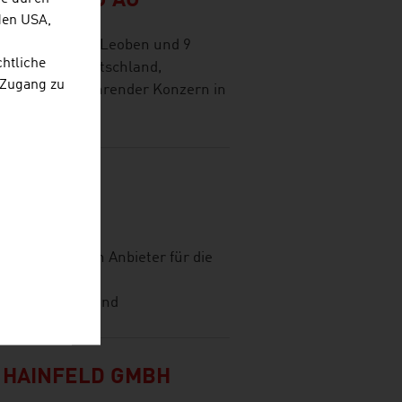
Z HOLDING AG
den USA,
menzentrale in Leoben und 9
chtliche
sterreich, Deutschland,
 Zugang zu
in in Europa führender Konzern in
 UND
K GMBH
weit führenden Anbieter für die
lüsselfertigen
n zur Wärme- und
 HAINFELD GMBH