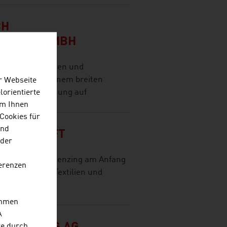
CH
LSCHAFT MBH
ickelt Lösungen und
 Industrie in einem breiten
r Webseite
t Spitzenforschung auf
lorientierte
Um Ihnen
Cookies für
und
SELLSCHAFT
 der
d Fasern steht Lenzing am Anfang
erenzen
oduktion von Textilien und
ehmen
A
re durch