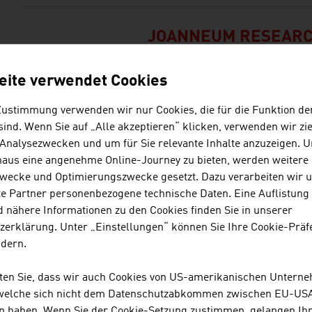
JOANNEUM RESEAR
FORSCHUNGSGESEL
eite verwendet Cookies
Die JOANNEUM RESEARCH entw
Technologien für Wirtschaft und
Zustimmung verwenden wir nur Cookies, die für die Funktion de
Branchenspektrum und betreib
ind. Wenn Sie auf „Alle akzeptieren“ klicken, verwenden wir zie
internationalem Niveau.
 Analysezwecken und um für Sie relevante Inhalte anzuzeigen. 
naus eine angenehme Online-Journey zu bieten, werden weitere 
wecke und Optimierungszwecke gesetzt. Dazu verarbeiten wir 
LENZING AKTIENGE
e Partner personenbezogene technische Daten. Eine Auflistung
 nähere Informationen zu den Cookies finden Sie in unserer
Als Produzent von Zellstoff un
zerklärung. Unter „Einstellungen“ können Sie Ihre Cookie-Präf
der Wertschöpfungskette zur Pr
ndern.
Vliesprodukten.
hten Sie, dass wir auch Cookies von US-amerikanischen Untern
 welche sich nicht dem Datenschutzabkommen zwischen EU-US
n haben. Wenn Sie der Cookie-Setzung zustimmen, gelangen Ih