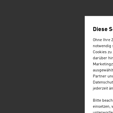
Diese S
Ohne Ihre 
notwendig s
Cookies zu
darüber hi
Marketingz
ausgewählt
Partner und
Datenschut
jederzeit ä
Bitte beac
einsetzen,
unterworfe