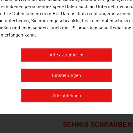
MAYR-MELNHOF HOL
s erhobenen personenbezogene Daten auch an Unternehmen in 
n Ihre Daten keinem dem EU-Datenschutzrecht angemessenen
Mayr-Melnhof Holz mit der Fir
u unterliegen, Sie nur eingeschränkte, bis keine datenschutzre
produzierenden Standorten in Ö
ießen und insbesondere auch die US-amerikanische Regierung
Tschechien und Schweden ist e
en erlangen kann.
der Holzindustrie.
Alle akzeptieren
POLYTECHNIK LUFT-
FEUERUNGSTECHNI
Einstellungen
POLYTECHNIK ist einer der welt
Planung und Lieferung von sch
Alle ablehnen
Biomasseverbrennungsanlage
Stromerzeugung.
SCHMID SCHRAUBEN