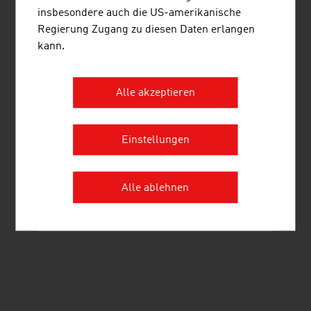
insbesondere auch die US-amerikanische
Wiedner Hauptstraße 63
Regierung Zugang zu diesen Daten erlangen
1045 Wien
kann.
Österreich
Auf LinkedIn vernetzen
Alle akzeptieren
Einstellungen
Alle ablehnen
listen