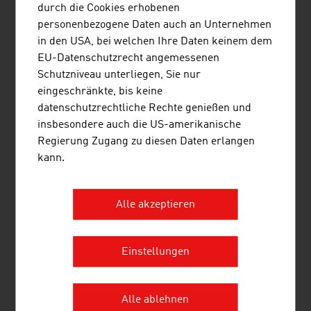
durch die Cookies erhobenen
3.
Umdasch Group AG
2.085,90
personenbezogene Daten auch an Unternehmen
in den USA, bei welchen Ihre Daten keinem dem
4.
Pfeifer Holding GmbH
1.060,00
EU-Datenschutzrecht angemessenen
5.
Mayr-Melnhof Holz Holding AG
875,00
Schutzniveau unterliegen, Sie nur
eingeschränkte, bis keine
6.
HASSLACHER Holding GmbH
587,90
datenschutzrechtliche Rechte genießen und
insbesondere auch die US-amerikanische
7.
M. Kaindl GmbH
437,00
Regierung Zugang zu diesen Daten erlangen
kann.
8.
Österreichische Bundesforste AG
331,80
9.
Stora Enso Wood Products GmbH
321,00
Alle akzeptieren
10.
Offner Johann Beteiligungs GmbH
246,00
Quelle:
Trend Top 500
Einstellungen
Alle ablehnen