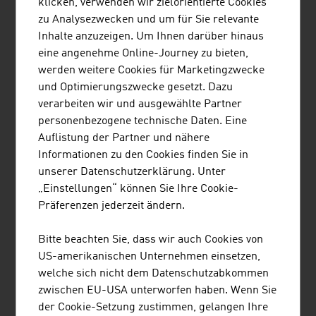
klicken, verwenden wir zielorientierte Cookies
Ladenmöbel, Küchenmöbel,
zu Analysezwecken und um für Sie relevante
Wohnmöbel, Matratzen/Sprungrahmen,
Inhalte anzuzeigen. Um Ihnen darüber hinaus
Möbelteile)
eine angenehme Online-Journey zu bieten,
werden weitere Cookies für Marketingzwecke
Massivholzplatten
259,9
und Optimierungszwecke gesetzt. Dazu
verarbeiten wir und ausgewählte Partner
Nadelschnittholz
1.763,0
personenbezogene technische Daten. Eine
Quelle: Fachverband der Holzindustrie Österreichs,
Auflistung der Partner und nähere
Branchenbericht 2025/2026
Informationen zu den Cookies finden Sie in
unserer Datenschutzerklärung. Unter
„Einstellungen“ können Sie Ihre Cookie-
Die zehn größten Unternehmen der Holzindustrie
Präferenzen jederzeit ändern.
Österreichs nach Nettoumsatz in Mio. Euro (2025)
Bitte beachten Sie, dass wir auch Cookies von
1.
Egger Holzwerkstoffe GmbH
4.126,30
US-amerikanischen Unternehmen einsetzen,
welche sich nicht dem Datenschutzabkommen
2.
Binder Beteiligungs AG
2.968,90
zwischen EU-USA unterworfen haben. Wenn Sie
(Markenname: binderholz)
der Cookie-Setzung zustimmen, gelangen Ihre