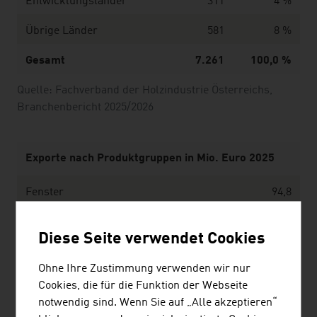
Entwicklungsländer
311
4 %
Übrige Länder
581
8 %
Gesamt
7.261
100,0 %
Quelle: Fachverband der Holzindustrie Österreichs,
Branchenbericht 2025/2026
Exporte nach Produktgruppen in Mio. Euro 2025
Fenster
94,8
Türen
49,4
Diese Seite verwendet Cookies
Holzfußböden
242,5
Ohne Ihre Zustimmung verwenden wir nur
Lamellenholz
1.188,2
Cookies, die für die Funktion der Webseite
notwendig sind. Wenn Sie auf „Alle akzeptieren“
Möbel (gesamt; Sitzmöbel, Büromöbel,
1.180,4