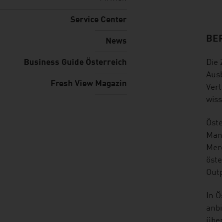
Service Center
BE
listen
News
Business Guide Österreich
Die 
Ausb
Fresh View Magazin
Vert
wiss
Öst
Man
Merg
öste
Out
In Ö
anbi
über