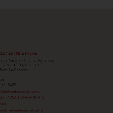
AGE AUSTRIA Bogotá
 de Austria - Oficina Comercial
e 82 No. 10-33, Oficina 403
 Torre La Cabrera
en
 321 5455
ta@advantageaustria.org
edIn: ADVANTAGE AUSTRIA
mbia
book: advantageaustriaCO