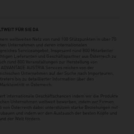
TWEIT FÜR SIE DA
em weltweiten Netz von rund 100 Stützpunkten in über 70
schen Unternehmen und deren internationalen
greiches Serviceangebot. Insgesamt rund 800 Mitarbeiter
ichtigen Lieferanten und Geschäftspartner aus Österreich zu
rlich rund 800 Veranstaltungen zur Herstellung von
e ADVANTAGE AUSTRIA Services reichen von der
reichischen Unternehmen auf der Suche nach Importeuren,
retern bis zu detaillierter Information über den
arkteintritt in Österreich.
t internationale Geschäftschancen indem wir die Produkte
ischen Unternehmen weltweit bewerben, indem wir Firmen
b von Österreich dabei unterstützen starke Beziehungen mit
zubauen und indem wir den Austausch der besten Köpfe und
und der Welt fördern.