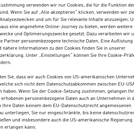
erreich, Wasserkraftanlagen über Smartphone, Tablet und 
Zustimmung verwenden wir nur Cookies, die für die Funktion de
isualisieren. Die Web-Lösung setzt neue Standards in der A
ind. Wenn Sie auf „Alle akzeptieren“ klicken, verwenden wir zie
sische SPS Steuerung mit der Welt von Cloud, Smartphones
 Analysezwecken und um für Sie relevante Inhalte anzuzeigen. 
naus eine angenehme Online-Journey zu bieten, werden weitere 
CHERHEIT
wecke und Optimierungszwecke gesetzt. Dazu verarbeiten wir 
e Partner personenbezogene technische Daten. Eine Auflistung
Digitalisierung bringt nicht nur neue Business-Chancen und 
 nähere Informationen zu den Cookies finden Sie in unserer
hren. Qualifizierte Beratung im Bereich Informations- und D
zerklärung. Unter „Einstellungen“ können Sie Ihre Cookie-Präf
indert Angriffe auf digitale IT-Infrastrukturen und hilft Un
ndern.
en und ihre Geschäftsgeheimnisse zu schützen. Österreich
ater haben das Fachwissen, um herstellerunabhängige, zu
hten Sie, dass wir auch Cookies von US-amerikanischen Untern
weit zu finden.
 welche sich nicht dem Datenschutzabkommen zwischen EU-US
n haben. Wenn Sie der Cookie-Setzung zustimmen, gelangen Ih
CHSTE STANDARDS
s erhobenen personenbezogene Daten auch an Unternehmen in 
n Ihre Daten keinem dem EU-Datenschutzrecht angemessenen
nge Richtlinien und Ausbildungsstandards garantieren die Q
u unterliegen, Sie nur eingeschränkte, bis keine datenschutzre
rreichischer Beratungsunternehmen. Eine wichtige Rolle fü
ießen und insbesondere auch die US-amerikanische Regierung
lt die Qualitätsakademie
incite
, die mit unterschiedlichen Z
en erlangen kann.