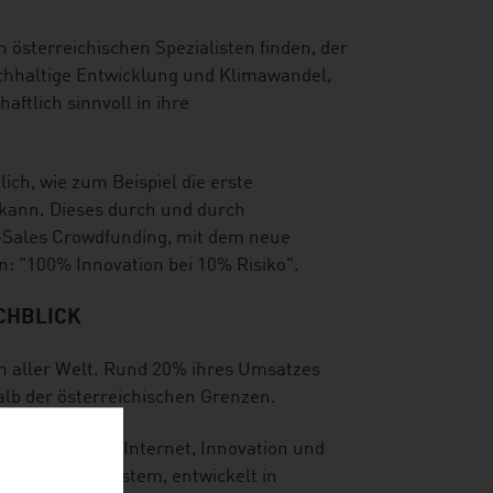
österreichischen Spezialisten finden, der
nachhaltige Entwicklung und Klimawandel,
ftlich sinnvoll in ihre
ch, wie zum Beispiel die erste
 kann. Dieses durch und durch
-Sales Crowdfunding, mit dem neue
 "100% Innovation bei 10% Risiko".
RCHBLICK
n aller Welt. Rund 20% ihres Umsatzes
lb der österreichischen Grenzen.
twicklungen im Internet, Innovation und
inzigartiges System, entwickelt in