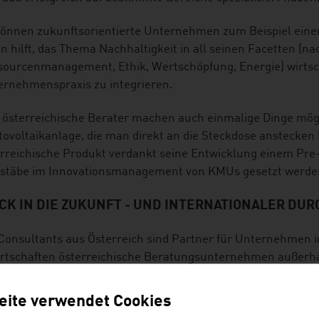
önnen zukunftsorientierte Unternehmen zum Beispiel einen 
n hilft, das Thema Nachhaltigkeit in all seinen Facetten (
ourcenmanagement, Ethik, Wertschöpfung, Energie) wirtscha
ernehmenspraxis zu integrieren.
österreichische Berater machen auch einmalige Dinge mögli
ovoltaikanlage, die man direkt an die Steckdose anstecken
rreichische Produkt verdankt seine Entwicklung einem Pre
stäbe im Innovationsmanagement von KMUs gesetzt werden:
CK IN DIE ZUKUNFT - UND INTERNATIONALER DU
Consultants aus Österreich sind Partner für Unternehmen i
irtschaften österreichische Beratungsunternehmen außerha
Beratungsbranche in Österreich bewegt die „i-volution“: En
eite verwendet Cookies
nftsorientierung. Zum Beispiel ermöglicht es ein weltweit e