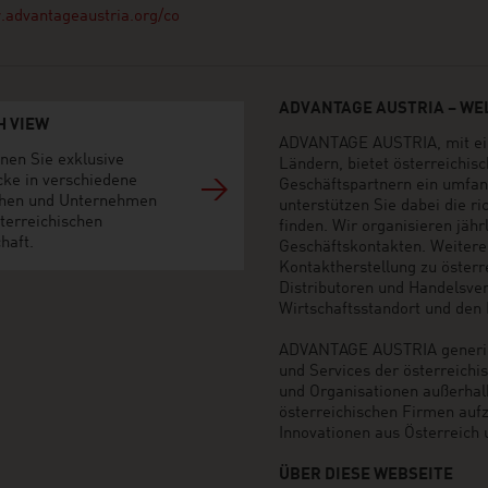
advantageaustria.org/co
ADVANTAGE AUSTRIA – WEL
H VIEW
ADVANTAGE AUSTRIA, mit ein
nen Sie exklusive
Ländern, bietet österreichi
cke in verschiedene
Geschäftspartnern ein umfan
hen und Unternehmen
unterstützen Sie dabei die r
terreichischen
finden. Wir organisieren jäh
haft.
Geschäftskontakten. Weiter
Kontaktherstellung zu öster
Distributoren und Handelsvert
Wirtschaftsstandort und den M
ADVANTAGE AUSTRIA generier
und Services der österreich
und Organisationen außerhal
österreichischen Firmen auf
Innovationen aus Österreich 
ÜBER DIESE WEBSEITE