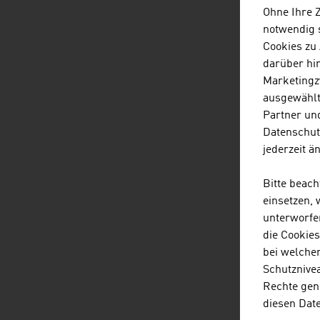
Öst
Ohne Ihre 
zu v
notwendig s
klas
Cookies zu
darüber hi
SI
Marketingz
ausgewählt
Die 
Partner und
Gefa
Datenschut
verh
jederzeit ä
Dat
ber
Bitte beac
welt
einsetzen,
unterworfe
HÖ
die Cookie
bei welche
Stre
Schutznivea
öste
Rechte gen
spie
diesen Dat