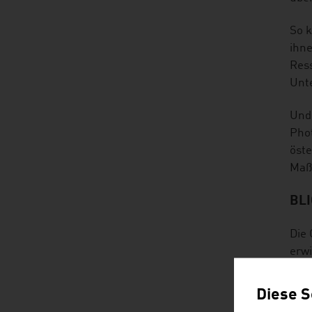
So k
ihne
Ress
Unt
Und 
Phot
öste
Maß
BLI
Die 
erw
Die 
Diese S
Zuku