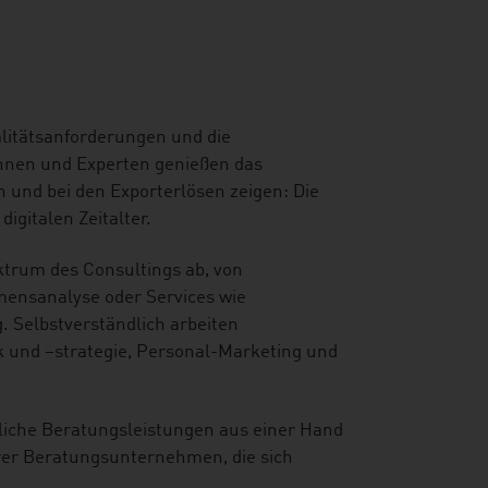
alitätsanforderungen und die
innen und Experten genießen das
 und bei den Exporterlösen zeigen: Die
igitalen Zeitalter.
trum des Consultings ab, von
ensanalyse oder Services wie
. Selbstverständlich arbeiten
ik und –strategie, Personal-Marketing und
dliche Beratungsleistungen aus einer Hand
erer Beratungsunternehmen, die sich
.