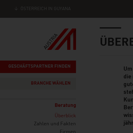
ÖSTERREICH IN GUYANA
Seitennavigation
Inhalt
ÜBER
GESCHÄFTSPARTNER FINDEN
Um 
Standard Cont
die
BRANCHE WÄHLEN
gut
ste
Kun
Beratung
Ber
wis
Überblick
jäh
Zahlen und Fakten
Firmen