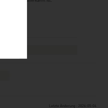
 international anerkannt ist.
 IT, UBIT
Letzte Änderung : 2026-05-04