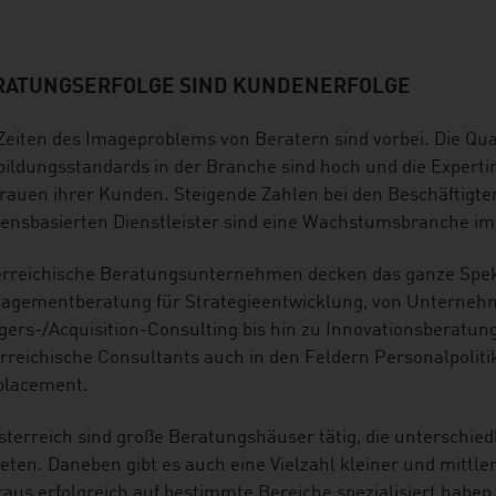
RATUNGSERFOLGE SIND KUNDENERFOLGE
Zeiten des Imageproblems von Beratern sind vorbei. Die Qu
ildungsstandards in der Branche sind hoch und die Expert
rauen ihrer Kunden. Steigende Zahlen bei den Beschäftigten
ensbasierten Dienstleister sind eine Wachstumsbranche im d
erreichische Beratungsunternehmen decken das ganze Spek
agementberatung für Strategieentwicklung, von Unternehm
ers-/Acquisition-Consulting bis hin zu Innovationsberatung
rreichische Consultants auch in den Feldern Personalpolit
placement.
sterreich sind große Beratungshäuser tätig, die unterschie
eten. Daneben gibt es auch eine Vielzahl kleiner und mittl
aus erfolgreich auf bestimmte Bereiche spezialisiert haben