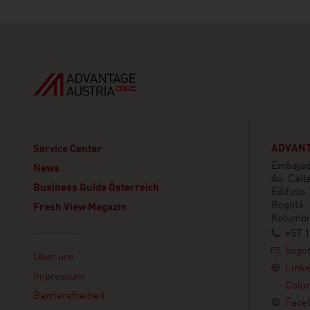
ADVANT
Service Center
Embajada
News
Av. Call
Business Guide Österreich
Edificio
Bogotá
Fresh View Magazin
Kolumbi
+57 1
Linklist
bogo
Über uns
Link
Impressum
Colo
Barrierefreiheit
Face