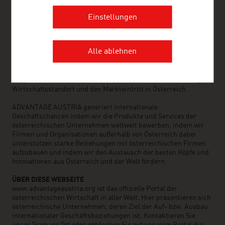
Unternehmen und deren internationalen Geschäftspartnern ein
umfangreiches Serviceangebot. Insgesamt rund 800 Mitarbeiter
Einstellungen
unterstützen Sie dabei die richtigen Lieferanten und
Geschäftspartner aus Österreich zu finden. Wir organisieren
jährlich rund 800 Veranstaltungen zur Herstellung von
Alle ablehnen
Geschäftskontakten. Weitere ADVANTAGE AUSTRIA Services
reichen von der Kontaktherstellung zu österreichischen
Unternehmen auf der Suche nach Importeuren, Distributoren
und Handelsvertretern bis zu detaillierter Information über den
Wirtschaftsstandort und den Markteintritt in Österreich.
ADVANTAGE AUSTRIA generiert internationale
Geschäftschancen indem wir die Produkte und Services der
österreichischen Unternehmen weltweit bewerben, indem wir
Firmen und Organisationen außerhalb von Österreich dabei
unterstützen starke Beziehungen mit österreichischen Firmen
aufzubauen und indem wir den Austausch der besten Köpfe und
Innovationen aus Österreich und der Welt fördern.
ÜBER DIESE WEBSEITE
www.advantageaustria.org ist das offizielle Portal der
österreichischen Wirtschaft in aller Welt. Hier präsentieren sich
österreichische Unternehmen, deren Ziel der Auf- bzw. Ausbau
internationaler Geschäftsbeziehungen ist. Kontaktieren Sie