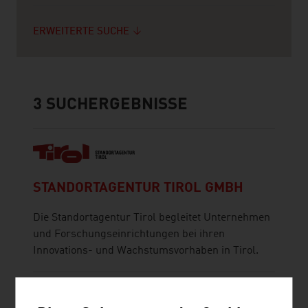
ERWEITERTE SUCHE
3
SUCHERGEBNISSE
STANDORTAGENTUR TIROL GMBH
Die Standortagentur Tirol begleitet Unternehmen
und Forschungseinrichtungen bei ihren
Innovations- und Wachstumsvorhaben in Tirol.