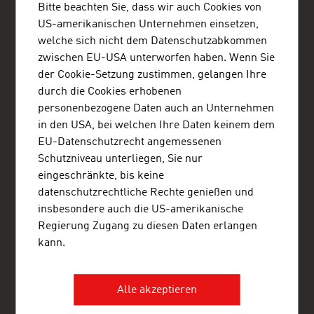
Embajada de Austria - Oficina Comercial
Bitte beachten Sie, dass wir auch Cookies von
Av. Calle 82 No. 10-33, Oficina 403
US-amerikanischen Unternehmen einsetzen,
Edificio Torre La Cabrera
Bogotá
welche sich nicht dem Datenschutzabkommen
Kolumbien
zwischen EU-USA unterworfen haben. Wenn Sie
+57 1 321 5455
der Cookie-Setzung zustimmen, gelangen Ihre
bogota@advantageaustria.org
durch die Cookies erhobenen
LinkedIn: ADVANTAGE AUSTRIA Colombia
personenbezogene Daten auch an Unternehmen
Facebook: advantageaustriaCO
in den USA, bei welchen Ihre Daten keinem dem
www.advantageaustria.org/co
EU-Datenschutzrecht angemessenen
Schutzniveau unterliegen, Sie nur
eingeschränkte, bis keine
datenschutzrechtliche Rechte genießen und
FRESH VIEW
insbesondere auch die US-amerikanische
Gewinnen Sie exklusive Einblicke in verschiedene
Regierung Zugang zu diesen Daten erlangen
Branchen und Unternehmen der österreichischen
Wirtschaft.
kann.
ADVANTAGE AUSTRIA – WELTWEIT FÜR SIE DA
Alle akzeptieren
ADVANTAGE AUSTRIA, mit einem weltweiten Netz von rund 100
Stützpunkten in über 70 Ländern, bietet österreichischen