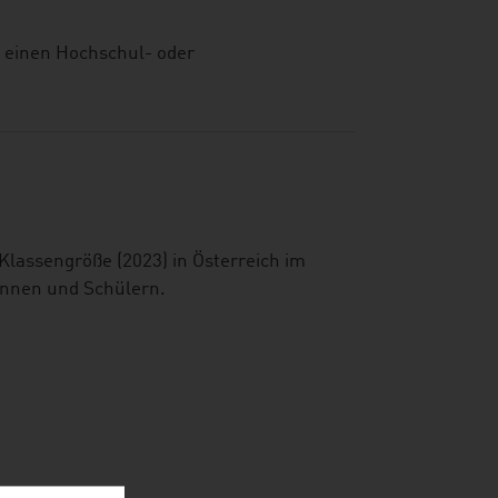
n einen Hochschul- oder
Klassengröße (2023) in Österreich im
innen und Schülern.