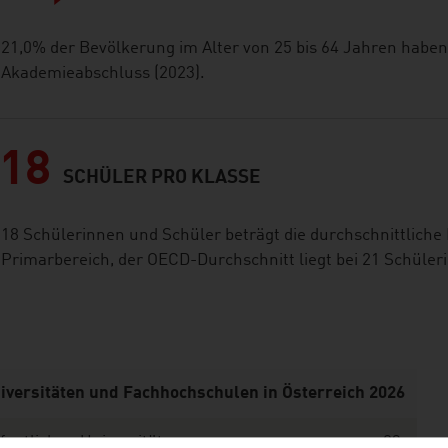
21,0% der Bevölkerung im Alter von 25 bis 64 Jahren habe
Akademieabschluss (2023).
18
SCHÜLER PRO KLASSE
18 Schülerinnen und Schüler beträgt die durchschnittliche 
Primarbereich, der OECD-Durchschnitt liegt bei 21 Schüler
iversitäten und Fachhochschulen in Österreich 2026
fentlichen Universitäten
23