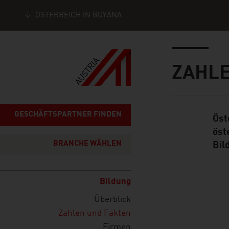
ÖSTERREICH IN GUYANA
Seitennavigation
Inhalt
ZAHLE
GESCHÄFTSPARTNER FINDEN
Öst
Standard Cont
öst
BRANCHE WÄHLEN
Bil
Bildung
Überblick
listen
Zahlen und Fakten
Firmen