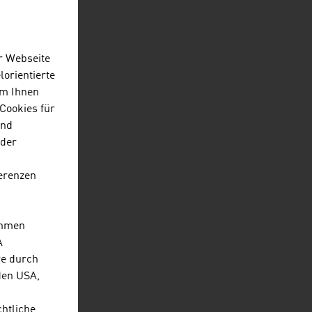
r Webseite
lorientierte
Um Ihnen
Cookies für
und
 der
erenzen
20.942
ehmen
A
4,7 %
re durch
den USA,
chtliche