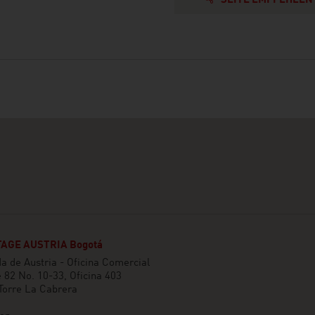
SEITE EMPFEHLEN
AGE AUSTRIA Bogotá
 de Austria - Oficina Comercial
e 82 No. 10-33, Oficina 403
 Torre La Cabrera