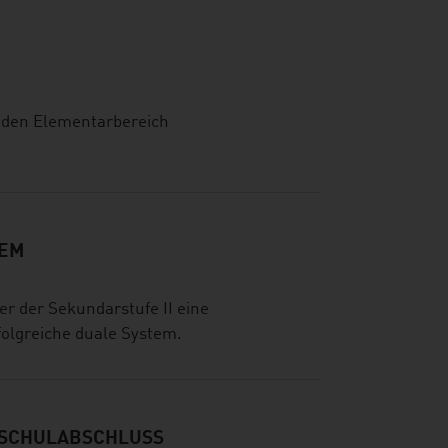
, den Elementarbereich
TEM
r der Sekundarstufe II eine
folgreiche duale System.
HSCHULABSCHLUSS