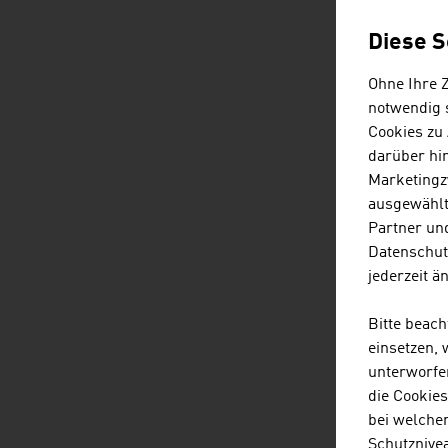
Pr
Diese S
F
Ohne Ihre 
notwendig s
I
Cookies zu
darüber hi
Que
Marketingz
For
ausgewählt
Partner und
Datenschut
Bi
jederzeit ä
B
Bitte beac
einsetzen,
A
unterworfe
die Cookie
Quel
bei welche
Schutznivea