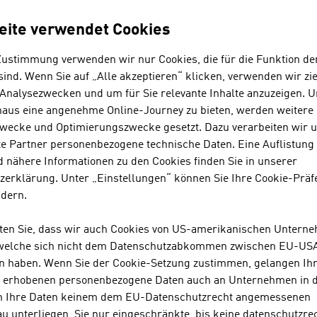
ivatuniversitäten
17
eite verwendet Cookies
achhochschulen
21
Zustimmung verwenden wir nur Cookies, die für die Funktion de
ind. Wenn Sie auf „Alle akzeptieren“ klicken, verwenden wir zie
nsgesamt:
61
 Analysezwecken und um für Sie relevante Inhalte anzuzeigen. 
naus eine angenehme Online-Journey zu bieten, werden weitere 
lle: Bundesministerium für Frauen, Wissenschaft und
wecke und Optimierungszwecke gesetzt. Dazu verarbeiten wir 
schung
e Partner personenbezogene technische Daten. Eine Auflistung
 nähere Informationen zu den Cookies finden Sie in unserer
zerklärung. Unter „Einstellungen“ können Sie Ihre Cookie-Präf
ldungausgaben in Österreich 2022
ndern.
ildungsausgaben pro Schüler/Student in US-Dollar
USD 
hten Sie, dass wir auch Cookies von US-amerikanischen Untern
 welche sich nicht dem Datenschutzabkommen zwischen EU-US
nteil der gesamten Bildungsausgaben am BIP
n haben. Wenn Sie der Cookie-Setzung zustimmen, gelangen Ih
s erhobenen personenbezogene Daten auch an Unternehmen in 
le: OECD - Bildung auf einen Blick 2025
n Ihre Daten keinem dem EU-Datenschutzrecht angemessenen
u unterliegen, Sie nur eingeschränkte, bis keine datenschutzre