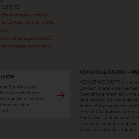
en
 321 5455
ta@advantageaustria.org
edIn: ADVANTAGE AUSTRIA
mbia
book: advantageaustriaCO
advantageaustria.org/co
ADVANTAGE AUSTRIA – WEL
H VIEW
ADVANTAGE AUSTRIA, mit ein
nen Sie exklusive
Ländern, bietet österreichi
cke in verschiedene
Geschäftspartnern ein umfan
hen und Unternehmen
unterstützen Sie dabei die r
terreichischen
finden. Wir organisieren jäh
haft.
Geschäftskontakten. Weiter
Kontaktherstellung zu öster
Distributoren und Handelsvert
Wirtschaftsstandort und den M