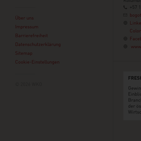
Kolumbi
+57 1
Linklist
bogo
Über uns
Link
Impressum
Colo
Barrierefreiheit
Face
Datenschutzerklärung
www.
Sitemap
Cookie-Einstellungen
FRES
© 2026 WKO
Gewin
Einbli
Branc
der ös
Wirtsc