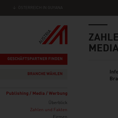
ÖSTERREICH IN GUYANA
Seitennavigation
Inhalt
ZAHLE
MEDI
GESCHÄFTSPARTNER FINDEN
Inf
Standard Cont
BRANCHE WÄHLEN
Bra
Publishing / Media / Werbung
Überblick
listen
Zahlen und Fakten
Firmen