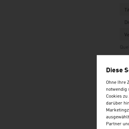
Ti
D
Ve
Quel
Diese S
T
Ohne Ihre 
notwendig s
Cookies zu
Ma
darüber hi
Marketingz
O
ausgewählt
Partner und
O