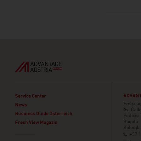
ADVANT
Service Center
Embajada
News
Av. Call
Business Guide Österreich
Edificio
Bogotá
Fresh View Magazin
Kolumbi
+57 1
Linklist