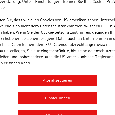
zerklärung. Unter „Einstellungen“ können Sie Ihre Cookie-Präf
ndern.
ervusTV
4,7 %
DF
4,5 %
hten Sie, dass wir auch Cookies von US-amerikanischen Untern
 welche sich nicht dem Datenschutzabkommen zwischen EU-US
TL
3,7 %
n haben. Wenn Sie der Cookie-Setzung zustimmen, gelangen Ih
s erhobenen personenbezogene Daten auch an Unternehmen in 
OX
3,6 %
n Ihre Daten keinem dem EU-Datenschutzrecht angemessenen
u unterliegen, Sie nur eingeschränkte, bis keine datenschutzre
RD
3,1 %
ießen und insbesondere auch die US-amerikanische Regierung
en erlangen kann.
ULS4
2,7 %
TV
2,6 %
Alle akzeptieren
AT1
2,3 %
RO7
2,3 %
Einstellungen
lle: ORF Medienforschung