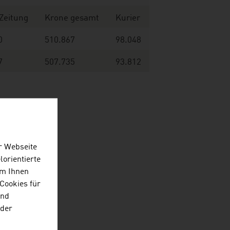
 Zeitung
Krone gesamt
Kurier
0
510.867
98.048
7
507.735
93.812
r Webseite
lorientierte
Um Ihnen
Cookies für
und
 der