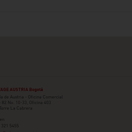
AGE AUSTRIA Bogotá
 de Austria - Oficina Comercial
e 82 No. 10-33, Oficina 403
 Torre La Cabrera
en
 321 5455