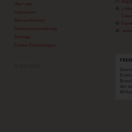
bogo
Über uns
Link
Impressum
Colo
Barrierefreiheit
Face
Datenschutzerklärung
www.
Sitemap
Cookie-Einstellungen
FRES
© 2026 WKO
Gewin
Einbli
Branc
der ös
Wirtsc