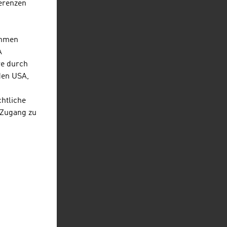
erenzen
ehmen
A
re durch
den USA,
chtliche
 Zugang zu