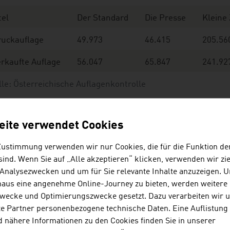
tel
Der Standard
Die Presse
Kleine
ruckauflage
49.973
46.415
205.56
rkaufte Auflage
56.047
65.847
241.92
le: Österreichische Auflagenkontrolle
eite verwendet Cookies
V
Zustimmung verwenden wir nur Cookies, die für die Funktion de
ind. Wenn Sie auf „Alle akzeptieren“ klicken, verwenden wir zie
 Analysezwecken und um für Sie relevante Inhalte anzuzeigen. 
rktanteile der führenden TV-Sender 2025
naus eine angenehme Online-Journey zu bieten, werden weitere 
wecke und Optimierungszwecke gesetzt. Dazu verarbeiten wir 
RF2
20,8 %
e Partner personenbezogene technische Daten. Eine Auflistung
 nähere Informationen zu den Cookies finden Sie in unserer
RF 1
10,8 %