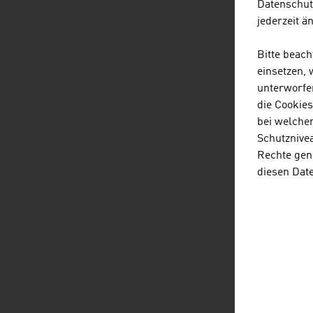
Datenschut
jederzeit ä
S
Z
Bitte beac
einsetzen,
R
unterworfe
die Cookie
V
bei welche
Schutznivea
A
Rechte gen
diesen Dat
P
A
S
P
Que