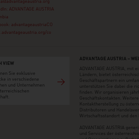
ta@advantageaustria.org
edIn: ADVANTAGE AUSTRIA
mbia
book: advantageaustriaCO
advantageaustria.org/co
ADVANTAGE AUSTRIA – WEL
H VIEW
ADVANTAGE AUSTRIA, mit ein
nen Sie exklusive
Ländern, bietet österreichi
cke in verschiedene
Geschäftspartnern ein umfan
hen und Unternehmen
unterstützen Sie dabei die r
terreichischen
finden. Wir organisieren jäh
haft.
Geschäftskontakten. Weiter
Kontaktherstellung zu öster
Distributoren und Handelsvert
Wirtschaftsstandort und den M
ADVANTAGE AUSTRIA generier
und Services der österreich