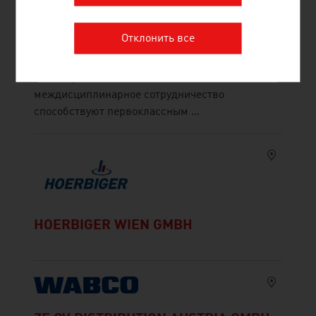
образовательное учреждение Австрии в
области естественных и инженерно-
Отклонить все
технических наук. Отличные фундаментальные
и прикладные исследования, высокая
инженерная компетентность и
междисциплинарное сотрудничество
способствуют первоклассным ...
HOERBIGER WIEN GMBH