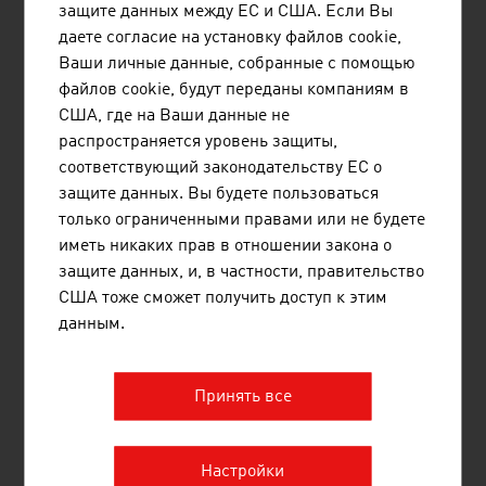
защите данных между ЕС и США. Если Вы
даете согласие на установку файлов cookie,
ROSENBAUER INTERNATIONAL AG
Ваши личные данные, собранные с помощью
Rosenbauer разрабатывает и производит
файлов cookie, будут переданы компаниям в
пожарные машины, противопожарную технику,
США, где на Ваши данные не
оборудование и цифровые решения для
распространяется уровень защиты,
профессиональных, корпоративных, заводских
соответствующий законодательству ЕС о
и добровольных пожарных подразделений, а
защите данных. Вы будете пользоваться
также системы превентивной противопожарной
только ограниченными правами или не будете
защиты.
иметь никаких прав в отношении закона о
защите данных, и, в частности, правительство
США тоже сможет получить доступ к этим
данным.
Принять все
TECHNISCHE UNIVERSITÄT WIEN
Технический университет Вены (TU Wien) -
Настройки
крупнейшее научно-исследовательское и