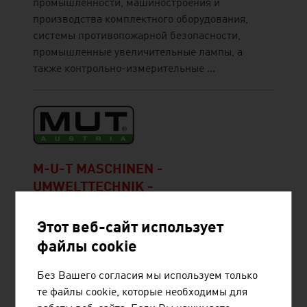
промышленности, машиностроения и
производства комплектного оборудования,
системы противопожарной безопасности,
промышленные увеличительные лампы, а
также контрольно-измерительные ...
M-U-T MASCHINEN -
UMWELTTECHNIK -
TRANSPORTANLAGEN
GESELLSCHAFT M.B.H.
Этот веб-сайт использует
файлы cookie
Производственное предприятие M-U-T из г.
Штокерау самостоятельно занимается
Без Вашего согласия мы используем только
разработкой, проектированием,
те файлы cookie, которые необходимы для
конструированием, изготовлением, поставкой,