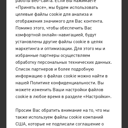
работы веб-сайта. Если Вы нажимаете
монтажом и вводом в эксплуатацию машин и
«Принять все», мы будем использовать
установок в области переработки отходов,
целевые файлы cookie для анализа и
коммунальной техники, водоподготовки,
отображения значимого для Вас контента.
очистки сточных вод, а также подъемных
Помимо этого, чтобы обеспечить Вас
механизмов ...
комфортной онлайн-навигацией, будут
установлены другие файлы cookie в целях
маркетинга и оптимизации. Для этого мы и
избранные партнеры осуществляем
обработку персональных технических данных.
REMA TIP TOP SOUTHEAST EUROPE
Список партнеров и более подробную
GMBH
информацию о файлах cookie можно найти в
нашей Политике конфиденциальности. Вы
REMA TIP TOP является глобальным
можете изменить Ваши настройки файлов
системным поставщиком услуг и продукции для
cookie в любое время в разделе «Настройки».
подъемно-транспортной и обогатительной
техники, а также для ремонта шин.
Просим Вас обратить внимание на то, что мы
также используем файлы cookie компаний
США, которые не подписали соглашение о