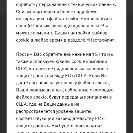
обработку персональных технических данных.
Список партнеров и более подробную
информацию о файлах cookie можно найти в
нашей Политике конфиденциальности. Вы
можете изменить Ваши настройки файлов
cookie в любое время в разделе «Настройки».
Просим Вас обратить внимание на то, что мы
ADVANTAGE AUSTRIA Almaty
также используем файлы cookie компаний
Торговый отдел Посольства Австрии в Алматы
США, которые не подписали соглашение о
ул. Казыбек Би д. 41, корпус Б
Бизнес-центр Парк Палас
защите данных между ЕС и США. Если Вы
050010 Алматы
даете согласие на установку файлов cookie,
Казахстан
Ваши личные данные, собранные с помощью
+7 727 225 14 84
файлов cookie, будут переданы компаниям в
+7 727 225 14 86
США, где на Ваши данные не
almaty@advantageaustria.org
распространяется уровень защиты,
Facebook ADVANTAGE AUSTRIA KZ
соответствующий законодательству ЕС о
www.advantageaustria.org/kz
защите данных. Вы будете пользоваться
только ограниченными правами или не будете