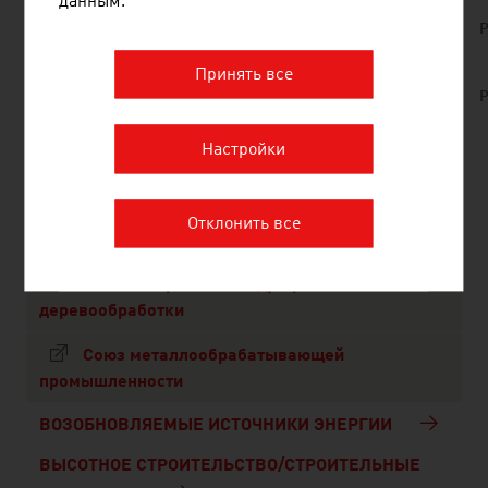
данным.
No. 153, Fresh View, Sustainable Building, en |
P
de
Принять все
Metaltechnology_Austria_Holzbearbeitungsma
P
schinen_02-2019.pdf
Настройки
ССЫЛКИ
listen
links
Отклонить все
Союз австрийской индустрии
деревообработки
Союз металлообрабатывающей
промышленности
ВОЗОБНОВЛЯЕМЫЕ ИСТОЧНИКИ ЭНЕРГИИ
ВЫСОТНОЕ СТРОИТЕЛЬСТВО/СТРОИТЕЛЬНЫЕ