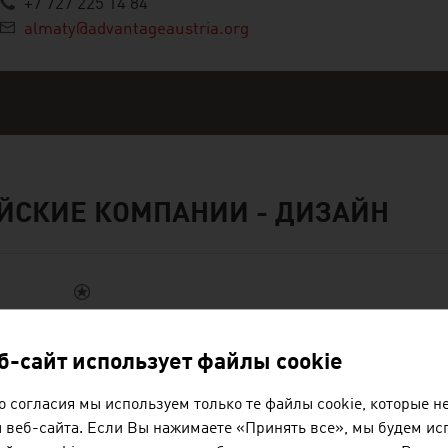
+7 727 225 14 84
almaty@advantageaustria.org
ЙСКИЕ КОМПАНИИ - ДИЗАЙН
HEAD SPORT GMBH
еб-сайт использует файлы cookie
HEAD — ведущий мировой поставщик первоклас
 согласия мы используем только те файлы cookie, которые 
снаряжения и одежды для спортсменов любых у
 веб-сайта. Если Вы нажимаете «Принять все», мы будем ис