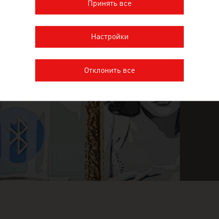
Принять все
INGLY INGENIOUS
П
Настройки
И
n
Ж
Отклонить все