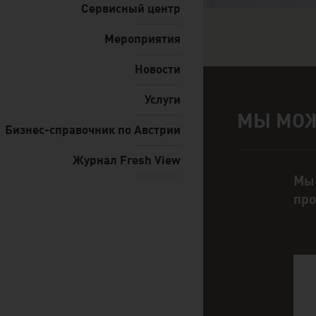
Сервисный центр
Мероприятия
Новости
Услуги
МЫ МОЖ
Помощь и кон
Бизнес-справочник по Австрии
Журнал Fresh View
Мы 
про