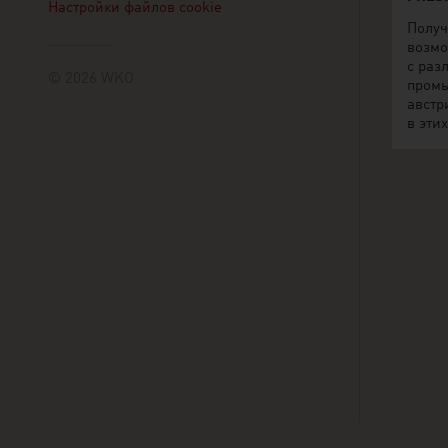
Настройки файлов cookie
Получ
возмо
с раз
© 2026 WKO
пром
австр
в этих