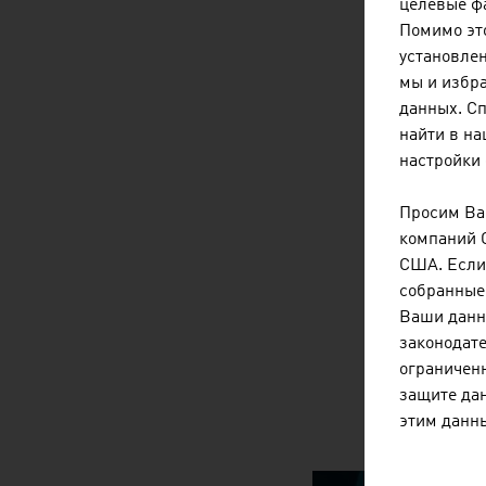
целевые фа
Помимо это
установлен
мы и избр
данных. С
найти в н
настройки 
Просим Вас
компаний 
США. Если 
собранные 
Ваши данн
законодате
ограниченн
защите дан
этим данн