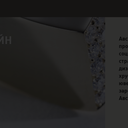
ЙН
Авс
про
соц
стр
диз
хру
юве
зар
Авс