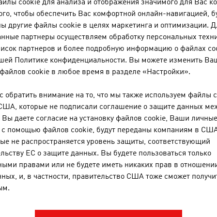
йлы cookie для анализа и отображения значимого для Вас ко
го, чтобы обеспечить Вас комфортной онлайн-навигацией, б
ы другие файлы cookie в целях маркетинга и оптимизации. Д
A WOOD GMBH
анные партнеры осуществляем обработку персональных техн
писок партнеров и более подробную информацию о файлах co
Austriawood (A Wood GmbH) разрабатывает и п
ашей Политике конфиденциальности. Вы можете изменить Ва
системы.
файлов cookie в любое время в разделе «Настройки».
 обратить внимание на то, что мы также используем файлы c
BELLUTTI GMBH
США, которые не подписали соглашение о защите данных ме
Вы даете согласие на установку файлов cookie, Ваши личные
Семейное предприятие было основано почти 75
с помощью файлов cookie, будут переданы компаниям в США,
печати и изготовлением технического текстиля.
ые не распространяется уровень защиты, соответствующий
льству ЕС о защите данных. Вы будете пользоваться только
ыми правами или не будете иметь никаких прав в отношении
ных, и, в частности, правительство США тоже сможет получит
ЕЩЕ КОМПАНИИ
ым.