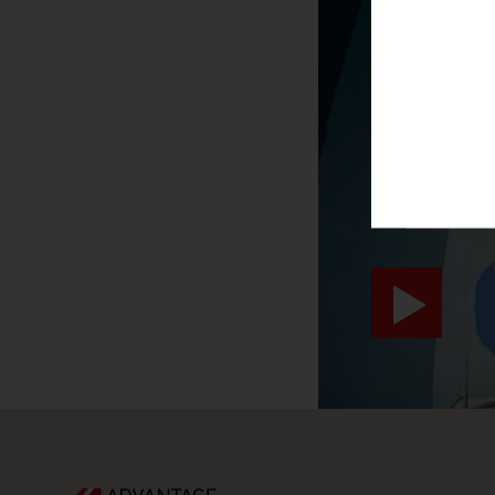
SURPRIS
video abspiele