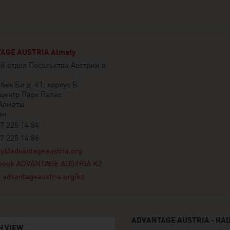
AGE AUSTRIA Almaty
й отдел Посольства Австрии в
бек Би д. 41, корпус Б
центр Парк Палас
Алматы
ан
7 225 14 84
7 225 14 86
ty@advantageaustria.org
book ADVANTAGE AUSTRIA KZ
advantageaustria.org/kz
ADVANTAGE AUSTRIA - Н
H VIEW