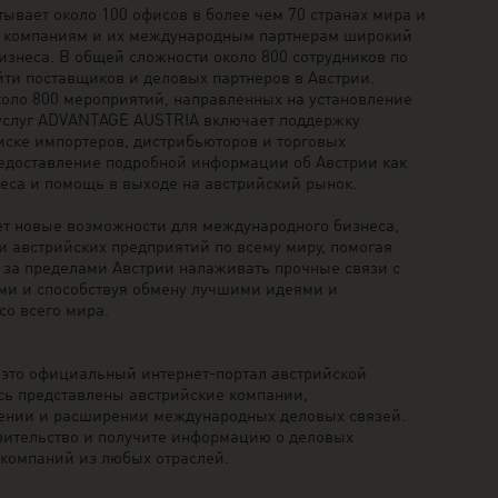
вает около 100 офисов в более чем 70 странах мира и
м компаниям и их международным партнерам широкий
бизнеса. В общей сложности около 800 сотрудников по
йти поставщиков и деловых партнеров в Австрии.
оло 800 мероприятий, направленных на установление
 услуг ADVANTAGE AUSTRIA включает поддержку
иске импортеров, дистрибьюторов и торговых
редоставление подробной информации об Австрии как
еса и помощь в выходе на австрийский рынок.
т новые возможности для международного бизнеса,
и австрийских предприятий по всему миру, помогая
за пределами Австрии налаживать прочные связи с
ми и способствуя обмену лучшими идеями и
со всего мира.
– это официальный интернет-портал австрийской
сь представлены австрийские компании,
оении и расширении международных деловых связей.
вительство и получите информацию о деловых
компаний из любых отраслей.