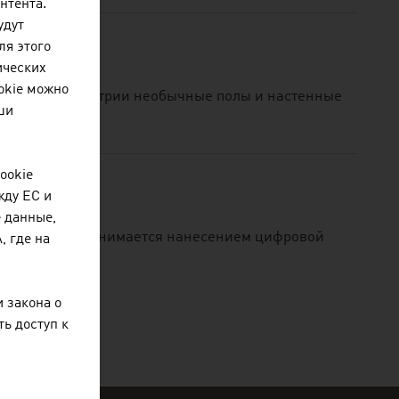
нтента.
удут
ля этого
ических
okie можно
роизводит в Австрии необычные полы и настенные
ши
ookie
жду ЕС и
 данные,
 лет назад и занимается нанесением цифровой
 где на
 закона о
ь доступ к