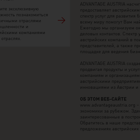
ADVANTAGE AUSTRIA насчиты
ите эксклюзивную
предоставляет австрийски
жность познакомиться
спектр услуг для развития 
личными отраслями
всему миру помогут Вам на
ышленности и
Ежегодно мы организуем ок
ийскими компаниями
деловых контактов. Спектр
 отраслях.
австрийских компаний в по
представителей, а также п
площадке для ведения бизн
ADVANTAGE AUSTRIA создае
продвигая продукты и услуг
компаниям и организациям 
австрийскими предприятия
инновациями из Австрии и 
ОБ ЭТОМ ВЕБ-САЙТЕ
www.advantageaustria.org 
экономики за рубежом. Зде
заинтересованные в постр
Обратитесь в наше предста
предложениях австрийских 