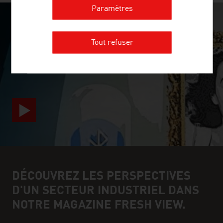
Paramètres
SURPRISINGLY INGENIOUS
Tout refuser
video abspielen
DÉCOUVREZ LES PERSPECTIVES
D'UN SECTEUR INDUSTRIEL DANS
NOTRE MAGAZINE FRESH VIEW.