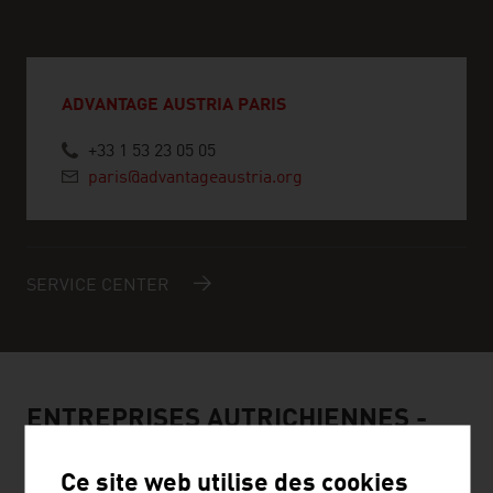
ADVANTAGE AUSTRIA PARIS
+33 1 53 23 05 05
paris@advantageaustria.org
SERVICE CENTER
ENTREPRISES AUTRICHIENNES -
TOURISME ET INFRASTRUCTURES
TOURISTIQUES
Ce site web utilise des cookies