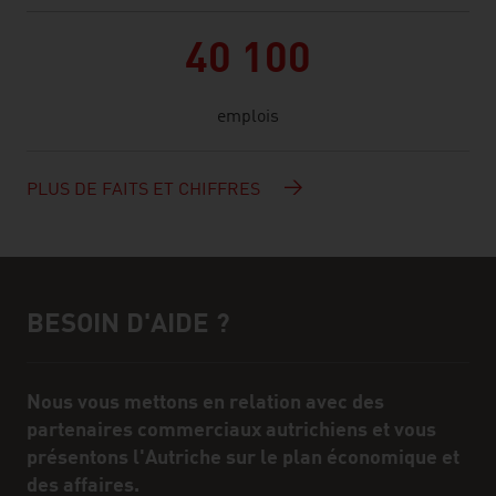
40 100
emplois
PLUS DE FAITS ET CHIFFRES
BESOIN D'AIDE ?
Assistance et interlocuteur/interlocutrice
Nous vous mettons en relation avec des
partenaires commerciaux autrichiens et vous
présentons l'Autriche sur le plan économique et
des affaires.