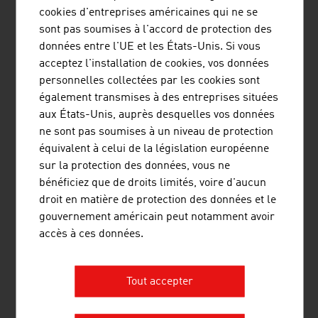
monde entier dans le domaine de la protection contre les
cookies d'entreprises américaines qui ne se
dangers naturels. Son siège social se trouve à
sont pas soumises à l'accord de protection des
Salzbourg.
données entre l'UE et les États-Unis. Si vous
acceptez l'installation de cookies, vos données
personnelles collectées par les cookies sont
également transmises à des entreprises situées
aux États-Unis, auprès desquelles vos données
ne sont pas soumises à un niveau de protection
"SNOWSPORTS GMBH"
équivalent à celui de la législation européenne
sur la protection des données, vous ne
Snowsports GmbH – Snowsports Academy est
bénéficiez que de droits limités, voire d'aucun
spécialisée dans la formation initiale et continue de
droit en matière de protection des données et le
moniteurs de ski et de snowboard, le développement de
gouvernement américain peut notamment avoir
projets de sports de neige et le conseil en tourisme de
accès à ces données.
sports d'hiver.
Tout accepter
PLUS D'ENTREPRISES