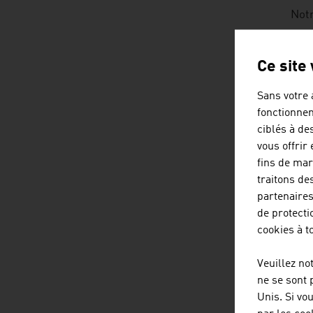
Notr
Inté
Ce site
à
br
Sans votre 
fonctionnem
ciblés à de
FR
vous offrir
fins de mar
traitons de
ED
partenaires
de protecti
IN
cookies à 
Veuillez no
ne se sont 
listen
Unis. Si vo