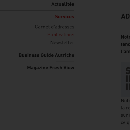
Actualités
AD
Services
Carnet d'adresses
Publications
Notr
Newsletter
tend
l'a
Business Guide Autriche
Magazine Fresh View
Notr
la r
sur 
ce q