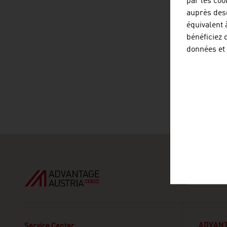
par les coo
auprès des
listen
équivalent 
bénéficiez 
données et
ADVANT
Service Center