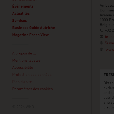
Ambassad
Événements
Commer
Actualités
Avenue 
1000 Bru
Services
Belgiqu
Business Guide Autriche
+32 2
Magazine Fresh View
brues
Suive
Linklist
www.
A propos de …
Mentions légales
Accessibilité
Protection des données
FRES
Plan du site
Obten
exclus
Paramètres des cookies
secte
autric
entre
© 2026 WKO
d'acti