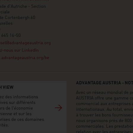
e d'Autriche - Section
ciale
de Cortenbergh 60
xelles
e
 645 16-50
sel@advantageaustria.org
z-nous sur LinkedIn
advantageaustria.org/be
ADVANTAGE AUSTRIA - NO
H VIEW
Avec un réseau mondial de p
ez des informations
AUSTRIA offre une gamme co
ives sur différents
commercial aux entreprises 
urs de l'économie
internationaux. Au total, env
hienne et sur les
à trouver les bons fournisse
prises de ces domaines
nous organisons près de 800 
vités.
commerciales. Les prestati
relation avec les entreprises