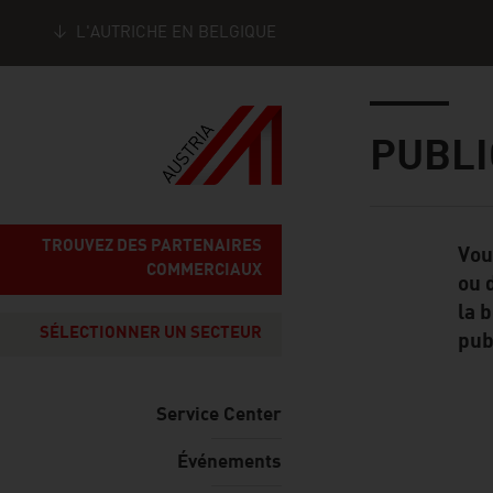
L'AUTRICHE EN BELGIQUE
Seitennavigation
Inhalt
PUBLI
TROUVEZ DES PARTENAIRES
Vou
Standard Cont
COMMERCIAUX
ou 
la 
SÉLECTIONNER UN SECTEUR
pub
Service Center
listen
Événements