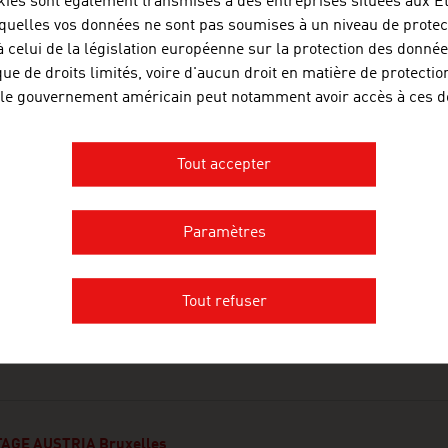
kies sont également transmises à des entreprises situées aux É
quelles vos données ne sont pas soumises à un niveau de protec
à celui de la législation européenne sur la protection des donnée
que de droits limités, voire d'aucun droit en matière de protectio
 le gouvernement américain peut notamment avoir accès à ces d
PARTAGER
Tout accepter
Paramètres
Tout refuser
AGE AUSTRIA Bruxelles