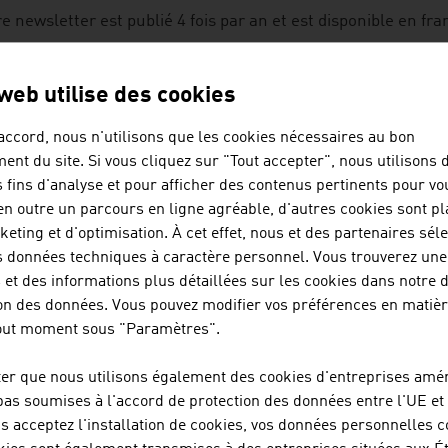
e newsletter est publié 4 fois par an et est disponible en fr
ressé(e) ? Inscrivez-vous à notre newsletter en nous envoya
 web utilise des cookies
uessel@advantageaustria.org
.
accord, nous n'utilisons que les cookies nécessaires au bon
ent du site. Si vous cliquez sur "Tout accepter", nous utilisons 
s fins d'analyse et pour afficher des contenus pertinents pour vo
ESH VIEW-MAGAZINE
 en outre un parcours en ligne agréable, d'autres cookies sont p
keting et d'optimisation. À cet effet, nous et des partenaires sél
s données techniques à caractère personnel. Vous trouverez une 
ITION SPÉCIALE : COVID-19 - KNOW-HO
 et des informations plus détaillées sur les cookies dans notre 
on des données. Vous pouvez modifier vos préférences en matiè
NOVANTES DE L'AUTRICHE
tout moment sous "Paramètres".
ter que nous utilisons également des cookies d'entreprises amér
pas soumises à l'accord de protection des données entre l'UE et 
us acceptez l'installation de cookies, vos données personnelles c