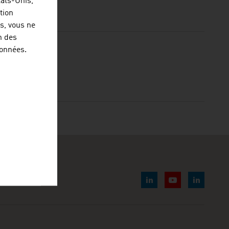
tats-Unis,
tion
s, vous ne
n des
onnées.