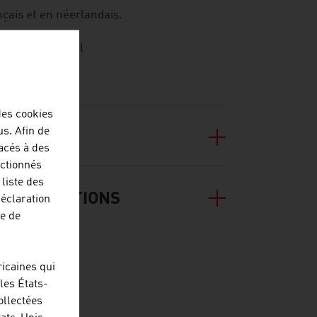
ançais et en néerlandais.
nt un petit mail
des cookies
us. Afin de
lacés à des
ectionnés
liste des
W ET SOLUTIONS
déclaration
re de
icaines qui
les États-
ollectées