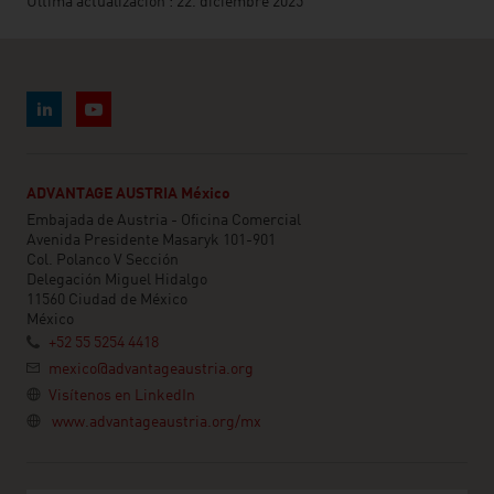
Última actualización : 22. diciembre 2025
ADVANTAGE AUSTRIA México
Embajada de Austria - Oficina Comercial
Avenida Presidente Masaryk 101-901
Col. Polanco V Sección
Delegación Miguel Hidalgo
11560 Ciudad de México
México
+52 55 5254 4418
mexico@advantageaustria.org
Visítenos en LinkedIn
www.advantageaustria.org/mx