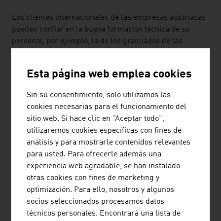
Los clientes internacionales de las empresas austriacas
pueden confiar en la buena formación técnica de su
personal, por ejemplo, la de los graduados de las
universidades politécnicas austriacas (p. ej., la "TU
Wien" o Universidad Politécnica de Viena, la "TU Graz" o
Esta página web emplea cookies
Universidad Politécnica de Graz), las cuales cooperan
con los fabricantes en muchos campos. Y casi la mitad
Sin su consentimiento, solo utilizamos las
de los jóvenes en Austria reciben formación en el
cookies necesarias para el funcionamiento del
"sistema dual". Además, los "Höhere Technischen
sitio web. Si hace clic en "Aceptar todo",
Lehranstalten (HTL)" (institutos técnicos superiores) son
utilizaremos cookies específicas con fines de
la "espina dorsal técnica" de Austria.
análisis y para mostrarle contenidos relevantes
para usted. Para ofrecerle además una
Aparte de las universidades técnicas, las cuales tienen
experiencia web agradable, se han instalado
un rendimiento óptimo, más de 50 organismos de
otras cookies con fines de marketing y
investigación no universitarios y centros son socios de
optimización. Para ello, nosotros y algunos
cooperación de empresas, p. ej.:
socios seleccionados procesamos datos
"AIT - Austrian Institute of Technology" (Centro de
técnicos personales. Encontrará una lista de