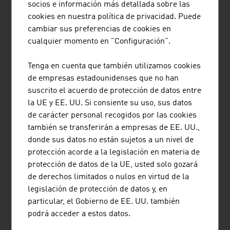
Tecnología Austriaco)
: conceptos integrados de
socios e información más detallada sobre las
vehículos, accionamiento eléctrico, infraestructura de
cookies en nuestra política de privacidad. Puede
transporte de construcción ligera, sistemas de
cambiar sus preferencias de cookies en
transporte comodal.
cualquier momento en "Configuración".
"JOANNEUM RESEARCH"
: tecnologías inteligentes,
Tenga en cuenta que también utilizamos cookies
componentes de automoción, tecnología de
de empresas estadounidenses que no han
superficies, telemática de tráfico, robótica.
suscrito el acuerdo de protección de datos entre
"Silicon Austria Labs GmbH"
: sensores, control de
la UE y EE. UU. Si consiente su uso, sus datos
calidad, electrónica, desarrollo de motores,
de carácter personal recogidos por las cookies
electromovilidad.
también se transferirán a empresas de EE. UU.,
"RISC – Research Institute for Symbolic Computation"
donde sus datos no están sujetos a un nivel de
(Centro de Investigación de Computación Simbólica)
:
protección acorde a la legislación en materia de
aplicaciones de software industriales, diseño virtual
protección de datos de la UE, usted solo gozará
de productos, simulación de procesos de fabricación,
de derechos limitados o nulos en virtud de la
sistemas de control.
legislación de protección de datos y, en
"RECENDT – Research Center for Non Destructive
particular, el Gobierno de EE. UU. también
Testing" (Centro de Investigación de Ensayos No
podrá acceder a estos datos.
Destructivos)
: espectroscopía infrarroja, tomografía