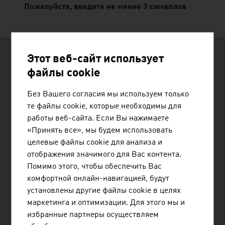
Пожалуйста, введите не менее 3 символов
Этот веб-сайт использует
файлы cookie
Без Вашего согласия мы используем только
те файлы cookie, которые необходимы для
ADVANTAGE AUSTRIA Ташкент
работы веб-сайта. Если Вы нажимаете
Экономический отдел Посольства Австрии в Ташкенте
Бизнес-центр Trilliant, башня 1, офис 109
«Принять все», мы будем использовать
ул. Шахрисабз, д. 2, Юнусабадский район
целевые файлы cookie для анализа и
100000 Ташкент
отображения значимого для Вас контента.
Узбекистан
Помимо этого, чтобы обеспечить Вас
+998 78 120 0430
комфортной онлайн-навигацией, будут
tashkent@advantageaustria.org
установлены другие файлы cookie в целях
www.advantageaustria.org/uz
маркетинга и оптимизации. Для этого мы и
избранные партнеры осуществляем