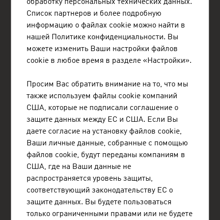
обработку персональных технических данных.
FRESH VIEW
Список партнеров и более подробную
Получите эксклюзивную возможность
информацию о файлах cookie можно найти в
познакомиться с различными отраслями
нашей Политике конфиденциальности. Вы
промышленности и австрийскими компаниями в
можете изменить Ваши настройки файлов
этих отраслях.
cookie в любое время в разделе «Настройки».
ADVANTAGE AUSTRIA - НАША МЕЖДУНАРОДНАЯ СЕТЬ ДЛЯ
ВАС
Просим Вас обратить внимание на то, что мы
также используем файлы cookie компаний
ADVANTAGE AUSTRIA насчитывает около 100 офисов в более
чем 70 странах мира и предоставляет австрийским компаниям
США, которые не подписали соглашение о
и их международным партнерам широкий спектр услуг для
защите данных между ЕС и США. Если Вы
развития бизнеса. В общей сложности около 800 сотрудников
даете согласие на установку файлов cookie,
по всему миру помогут Вам найти поставщиков и деловых
партнеров в Австрии. Ежегодно мы организуем около 800
Ваши личные данные, собранные с помощью
мероприятий, направленных на установление деловых
файлов cookie, будут переданы компаниям в
контактов. Спектр услуг ADVANTAGE AUSTRIA включает
США, где на Ваши данные не
поддержку австрийских компаний в поиске импортеров,
дистрибьюторов и торговых представителей, а также
распространяется уровень защиты,
предоставление подробной информации об Австрии как
соответствующий законодательству ЕС о
площадке для ведения бизнеса и помощь в выходе на
защите данных. Вы будете пользоваться
австрийский рынок.
только ограниченными правами или не будете