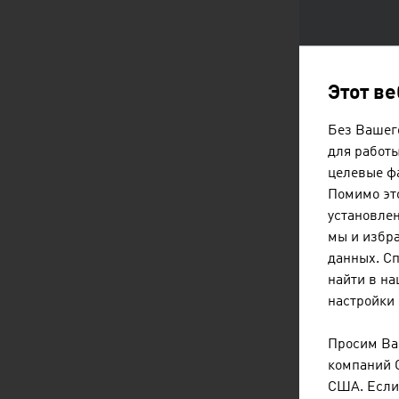
Этот в
Без Вашего
для работы
целевые фа
Помимо это
установлен
мы и избр
данных. С
найти в н
настройки 
Просим Вас
компаний 
США. Если 