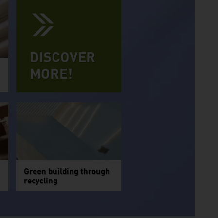
DISCOVER
MORE!
Green building through
recycling