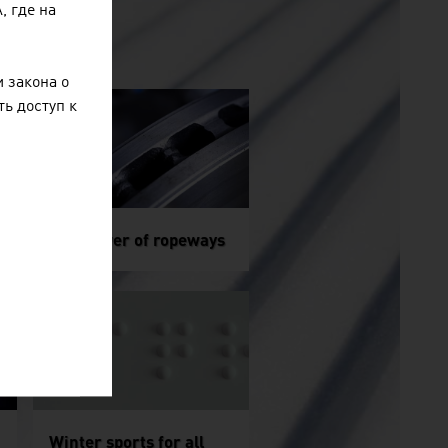
 где на
 закона о
ь доступ к
The power of ropeways
Winter sports for all