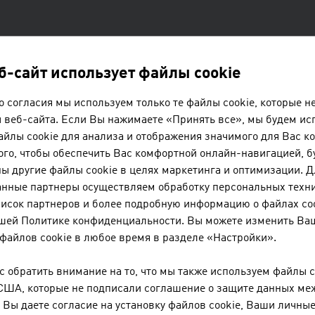
еб-сайт использует файлы cookie
 согласия мы используем только те файлы cookie, которые 
#WINTERSPORTSAUSTRIA
 веб-сайта. Если Вы нажимаете «Принять все», мы будем ис
йлы cookie для анализа и отображения значимого для Вас ко
WINTER SPORTS
го, чтобы обеспечить Вас комфортной онлайн-навигацией, б
ы другие файлы cookie в целях маркетинга и оптимизации. Д
анные партнеры осуществляем обработку персональных техн
MADE IN AUSTR
писок партнеров и более подробную информацию о файлах co
ашей Политике конфиденциальности. Вы можете изменить Ва
файлов cookie в любое время в разделе «Настройки».
Austria is home to many winter sports pioneers. Thanks to dec
expertise, the Alpine republic is considered a trailblazer and
 обратить внимание на то, что мы также используем файлы c
the winter sports industry. In this issue, we talk about innovat
США, которые не подписали соглашение о защите данных ме
future trends and share the opinions of well-known winter spor
Вы даете согласие на установку файлов cookie, Ваши личные