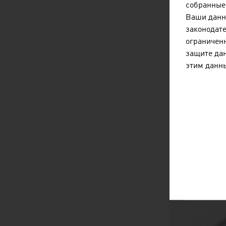
собранные 
Ваши данн
законодате
ограниченн
защите дан
этим данн