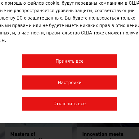
с помощью файлов cookie, будут переданы компаниям в США,
ые не распространяется уровень защиты, соответствующий
льству ЕС о защите данных. Вы будете пользоваться только
ыми правами или не будете иметь никаких прав в отношении
ных, и, в частности, правительство США тоже сможет получит
ым.
Принять все
Alpine skiing: the gold
Looking to the future
standard
Настройки
Отклонить все
Masters of
Innovation meets