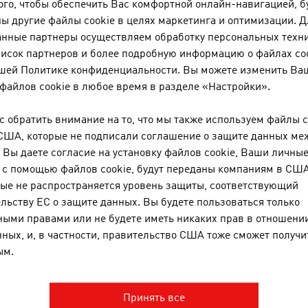
елезная дорога в качестве вида транспорта приобретает 
го, чтобы обеспечить Вас комфортной онлайн-навигацией, б
ультимодальных логистических концепциях.
ы другие файлы cookie в целях маркетинга и оптимизации. Д
анные партнеры осуществляем обработку персональных техн
орабли в качестве транспортного средства, прежде всего, 
писок партнеров и более подробную информацию о файлах co
тановится экспертом логистических решений в регионе Ду
ашей Политике конфиденциальности. Вы можете изменить Ва
тремительно развивается структура логистических центров
файлов cookie в любое время в разделе «Настройки».
ерминалов для перегрузки и разгрузки линии для сокращ
нновационные решения с использованием дигитализаци
 обратить внимание на то, что мы также используем файлы c
птимизации процессов и транспортных потоков, а также с
США, которые не подписали соглашение о защите данных ме
Вы даете согласие на установку файлов cookie, Ваши личные
встрийская логистическая отрасль является логистикой к
с помощью файлов cookie, будут переданы компаниям в США,
ребования клиентов в отношении затрат и сокращения вре
ые не распространяется уровень защиты, соответствующий
орговле.
льству ЕС о защите данных. Вы будете пользоваться только
ыми правами или не будете иметь никаких прав в отношении
ных, и, в частности, правительство США тоже сможет получит
ее
подробную информацию о мире мобильности
, а так
ым.
работках австрийских компаний в этом секторе можно на
W Mobility
.
Принять все