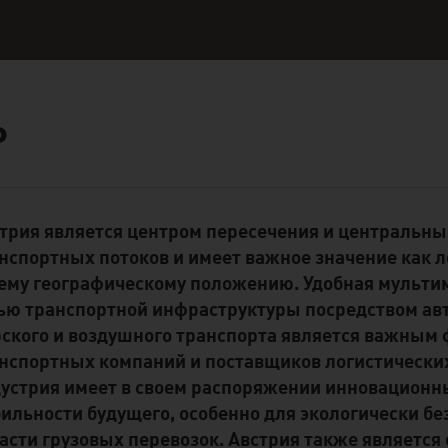
Р
трия является центром пересечения и центральн
ent Module
нспортных потоков и имеет важное значение как л
ему географическому положению. Удобная мульти
ью транспортной инфраструктуры посредством ав
ского и воздушного транспорта является важным 
нспортных компаний и поставщиков логистических
устрия имеет в своем распоряжении инновационн
ильности будущего, особенно для экологически б
асти грузовых перевозок. Австрия также является