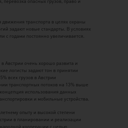
, перевозка опасных грузов, право и
 движения транспорта в целях охраны
гий задают новые стандарты. В условиях
ли с годами постоянно увеличивается.
 в Австрии очень хорошо развита и
кие логисты задают тон в принятии
5% всех грузов в Австрии
ении транспортных потоков на 13% выше
е концепция использования данных
анспортировки и мобильные устройства.
летнему опыту и высокой степени
встрии в планировании и реализации
ународной кооперации с целью