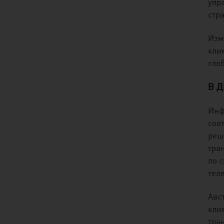
упр
стр
Изм
кли
гло
В 
Инф
соо
реш
тра
по 
тел
Авс
кли
тра