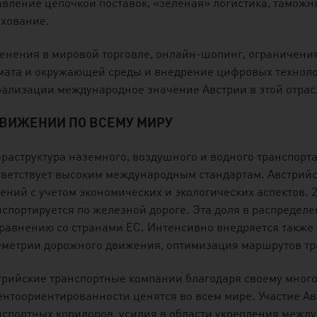
авление цепочкой поставок, «зеленая» логистика, таможня
ахование.
енения в мировой торговле, онлайн-шопинг, ограничения
мата и окружающей среды и внедрение цифровых техноло
бализации международное значение Австрии в этой отрас
ДВИЖЕНИИ ПО ВСЕМУ МИРУ
раструктура наземного, воздушного и водного транспорта
тветствует высоким международным стандартам. Австрийс
ений с учетом экономических и экологических аспектов. 2
нспортируется по железной дороге. Эта доля в распредел
сравнению со странами ЕС. Интенсивно внедряется такж
еметрии дорожного движения, оптимизация маршрутов тр
трийские транспортные компании благодаря своему много
ентоориентированности ценятся во всем мире. Участие А
нспортных коридоров, усилия в области укрепления межд