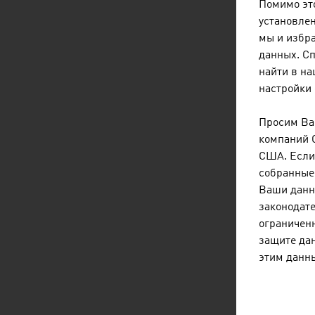
Ж
Помимо это
м
установлен
мы и избр
К
данных. С
с
найти в н
С
настройки 
т
И
Просим Вас
о
компаний 
США. Если 
А
собранные 
т
Ваши данн
т
законодате
ограниченн
защите дан
Бол
этим данн
раз
VIE