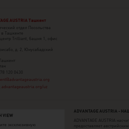
AGE AUSTRIA Ташкент
ческий отдел Посольства
 в Ташкенте
ентр Trilliant, башня 1, офис
рисабз, д. 2, Юнусабадский
Ташкент
тан
 78 120 0430
ent@advantageaustria.org
advantageaustria.org/uz
ADVANTAGE AUSTRIA - Н
H VIEW
ADVANTAGE AUSTRIA насчиты
ите эксклюзивную
предоставляет австрийски