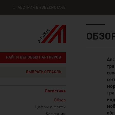
АВСТРИЯ В УЗБЕКИСТАНЕ
Seitennavigation
Inhalt
ОБЗО
НАЙТИ ДЕЛОВЫХ ПАРТНЕРОВ
Авс
Standard Cont
тра
ВЫБРАТЬ ОТРАСЛЬ
сво
сет
мор
Логистика
тра
инд
Обзор
моб
Цифры и факты
обл
Компании