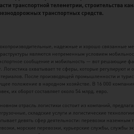
асти транспортной телеметрии, строительства кан
езнодорожных транспортных средств.
окопроизводительные, надежные и хорошо связанные ме
раструктуры являются непременным условием мобильнос
нспортное сообщение и мобильность — вот решающие фа
т. Логистика охватывает те сферы, которые регулируют и
атериалов. После производящей промышленности и турист
ущее положение в народном хозяйстве. В 16 000 компания
век, их оборот составляет около 54 млрд. евро.
сновном отрасль логистики состоит из компаний, предла
егрузочные, складские услуги и логистические технологи
атывает девять сфер деятельности: перевозки наземным 
евозки, морские перевозки, курьерские службы, службы эк