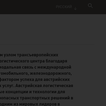
РУССКИЙ
ым узлом трансъевропейских
огистического центра благодаря
модальная связь с международной
томобильного, железнодорожного,
фактором успеха для австрийских
 услуг. Австрийская логистическая
ые концепции и технологии для
езопасных транспортных решений в
 одним из мировых лидеров в