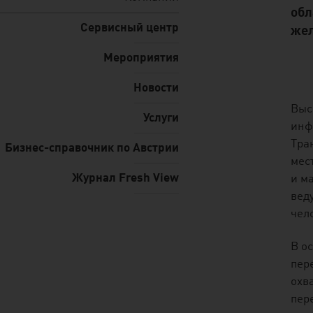
обл
Сервисный центр
жел
Мероприятия
Новости
listen
Выс
Услуги
инф
Тра
Бизнес-справочник по Австрии
мес
Журнал Fresh View
и м
вед
чело
В о
пер
охв
пер