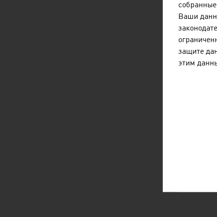
собранные 
Ваши данн
законодате
ограниченн
защите дан
этим данн