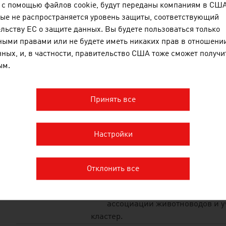
с помощью файлов cookie, будут переданы компаниям в США,
ые не распространяется уровень защиты, соответствующий
льству ЕС о защите данных. Вы будете пользоваться только
ыми правами или не будете иметь никаких прав в отношении
SMAXTEC ANIMAL C
ных, и, в частности, правительство США тоже сможет получит
ым.
smaXtec предлагает владельц
передовую систему управлени
Принять все
Настройки
AAC AUSTRIAN AGRI
Отклонить все
AAC объединяет ведущих авст
сельскохозяйственных и пище
ассоциации животноводов и у
кластер.