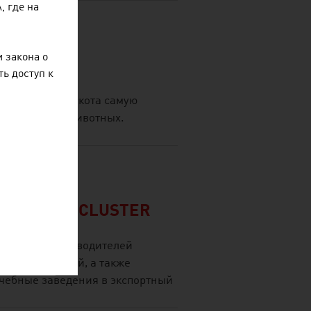
 где на
 закона о
ARE GMBH
ь доступ к
ам молочного скота самую
я здоровьем животных.
CULTURAL CLUSTER
рийских производителей
вых технологий, а также
чебные заведения в экспортный