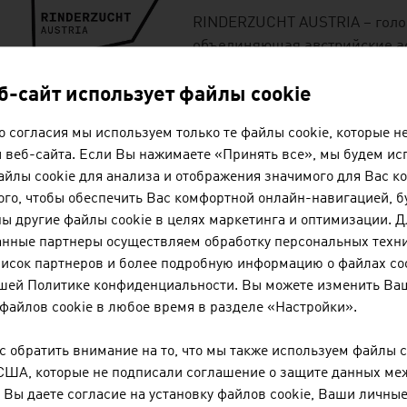
RINDERZUCHT AUSTRIA – голо
объединяющая австрийские а
крупного рогатого скота, сел
земельные органы контроля, 
еб-сайт использует файлы cookie
осеменения и общества по вы
 согласия мы используем только те файлы cookie, которые 
 веб-сайта. Если Вы нажимаете «Принять все», мы будем ис
йлы cookie для анализа и отображения значимого для Вас ко
го, чтобы обеспечить Вас комфортной онлайн-навигацией, б
ы другие файлы cookie в целях маркетинга и оптимизации. Д
SCHAUER AGROTRON
анные партнеры осуществляем обработку персональных техн
писок партнеров и более подробную информацию о файлах co
Благоприятные для животных 
ашей Политике конфиденциальности. Вы можете изменить Ва
рогатого скота, свиней, лошад
файлов cookie в любое время в разделе «Настройки».
технологии кормления, содерж
удобное программное обеспе
 обратить внимание на то, что мы также используем файлы c
животноводческим хозяйство
США, которые не подписали соглашение о защите данных ме
Вы даете согласие на установку файлов cookie, Ваши личные