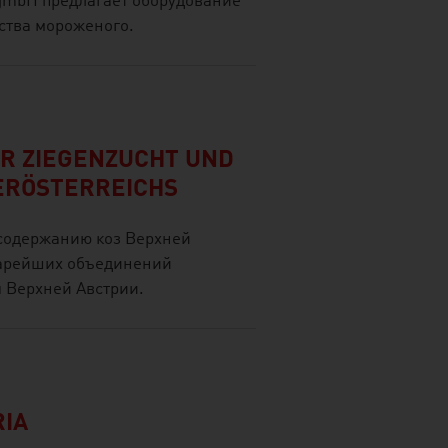
gmbH предлагает оборудование
ства мороженого.
R ZIEGENZUCHT UND
ERÖSTERREICHS
содержанию коз Верхней
тарейших объединений
 Верхней Австрии.
RIA