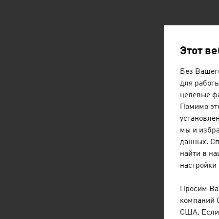
Этот в
Без Вашего
для работы
целевые фа
Помимо это
установлен
мы и избр
данных. С
найти в н
настройки 
Просим Вас
компаний 
США. Если 