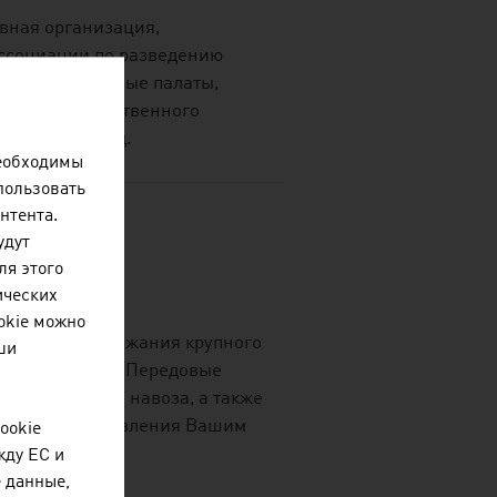
вная организация,
ссоциации по разведению
ьскохозяйственные палаты,
станции искусственного
ведению пород.
необходимы
пользовать
нтента.
удут
ля этого
IC GMBH
ических
okie можно
системы содержания крупного
ши
ей, овец и коз. Передовые
ания и уборки навоза, а также
чение для управления Вашим
ookie
м.
жду ЕС и
 данные,