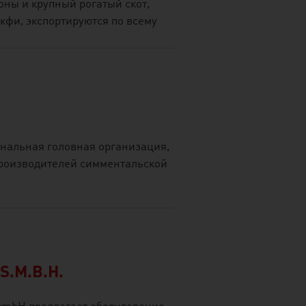
оны и крупный рогатый скот,
фи, экспортируются по всему
ональная головная организация,
роизводителей симментальской
S.M.B.H.