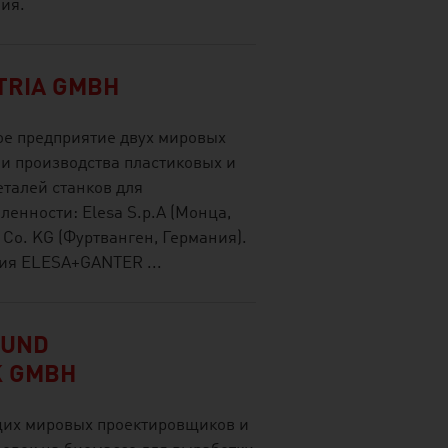
ия.
TRIA GMBH
е предприятие двух мировых
 и производства пластиковых и
талей станков для
нности: Elesa S.p.A (Монца,
 Co. KG (Фуртванген, Германия).
ия ELESA+GANTER ...
 UND
K GMBH
щих мировых проектировщиков и