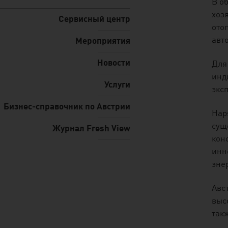
listen
В о
хоз
Сервисный центр
ото
авт
Мероприятия
Новости
Для
инд
Услуги
экс
Бизнес-справочник по Австрии
Нар
сущ
Журнал Fresh View
кон
инн
эне
Авс
выс
так