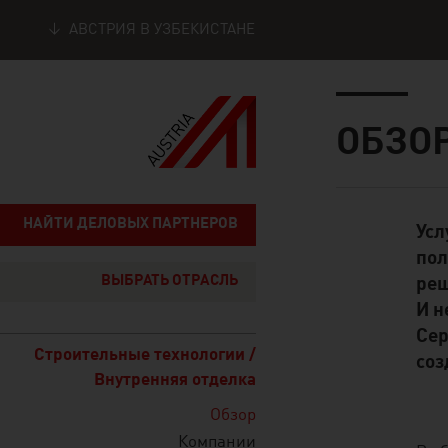
АВСТРИЯ В УЗБЕКИСТАНЕ
Seitennavigation
Inhalt
ОБЗО
НАЙТИ ДЕЛОВЫХ ПАРТНЕРОВ
Усл
Standard Cont
пол
ВЫБРАТЬ ОТРАСЛЬ
реш
И н
Сер
Строительные технологии /
соз
Внутренняя отделка
Обзор
Компании