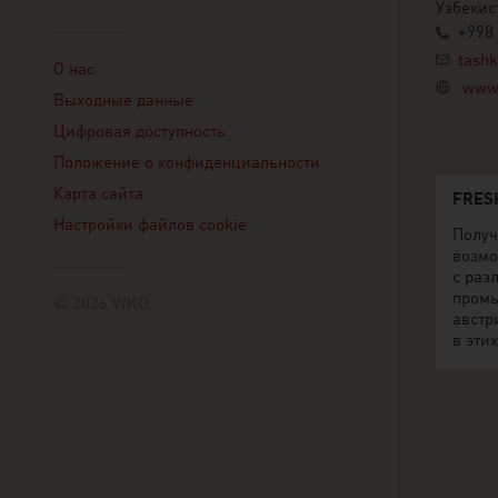
Узбекис
+998
Linklist
tashk
О нас
www.
Выходные данные
Цифровая доступность
Положение о конфиденциальности
Карта сайта
FRES
Настройки файлов cookie
Получ
возмо
с раз
пром
© 2026 WKO
австр
в этих