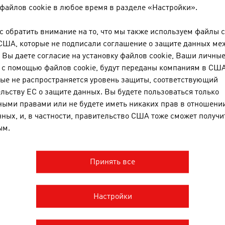
файлов cookie в любое время в разделе «Настройки».
омощью приспосабливаемой под конкретное здание сист
ен информацией между различными приборами и оборудо
 обратить внимание на то, что мы также используем файлы c
илых людей: биодатчики измеряют кровяное давление и у
США, которые не подписали соглашение о защите данных ме
бходимости приема медикаментов. В экстренном случае 
Вы даете согласие на установку файлов cookie, Ваши личные
 патронажными службами.
с помощью файлов cookie, будут переданы компаниям в США,
ые не распространяется уровень защиты, соответствующий
льству ЕС о защите данных. Вы будете пользоваться только
ыми правами или не будете иметь никаких прав в отношении
АЙЛЫ ДЛЯ СКАЧИВАНИЯ
nloads
ных, и, в частности, правительство США тоже сможет получит
ым.
Принять все
No. 157, Fresh View, Smart Cities, en | de
No. 153, Fresh View, Sustainable Building, en | de
Настройки