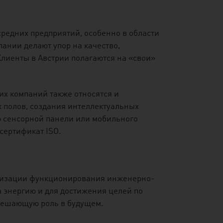
редних предприятий, особенно в области
пании делают упор на качество,
Клиенты в Австрии полагаются на «свои»
их компаний также относятся и
 полов, создания интеллектуальных
ю сенсорной панели или мобильного
сертификат ISO.
имизации функционирования инженерно-
а энергию и для достижения целей по
 решающую роль в будущем.