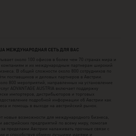
АША МЕЖДУНАРОДНАЯ СЕТЬ ДЛЯ ВАС
вает около 100 офисов в более чем 70 странах мира и
м компаниям и их международным партнерам широкий
бизнеса. В общей сложности около 800 сотрудников по
йти поставщиков и деловых партнеров в Австрии.
оло 800 мероприятий, направленных на установление
 услуг ADVANTAGE AUSTRIA включает поддержку
иске импортеров, дистрибьюторов и торговых
редоставление подробной информации об Австрии как
еса и помощь в выходе на австрийский рынок.
т новые возможности для международного бизнеса,
и австрийских предприятий по всему миру, помогая
за пределами Австрии налаживать прочные связи с
ми и способствуя обмену лучшими идеями и