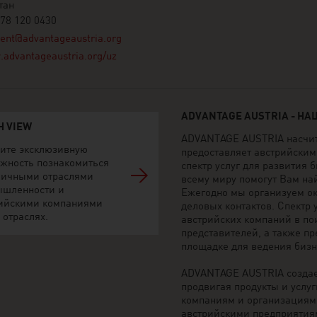
тан
 78 120 0430
ent@advantageaustria.org
advantageaustria.org/uz
ADVANTAGE AUSTRIA - Н
H VIEW
ADVANTAGE AUSTRIA насчиты
ите эксклюзивную
предоставляет австрийски
жность познакомиться
спектр услуг для развития 
личными отраслями
всему миру помогут Вам на
ышленности и
Ежегодно мы организуем ок
ийскими компаниями
деловых контактов. Спектр
 отраслях.
австрийских компаний в по
представителей, а также п
площадке для ведения бизн
ADVANTAGE AUSTRIA создае
продвигая продукты и услуг
компаниям и организациям 
австрийскими предприятия