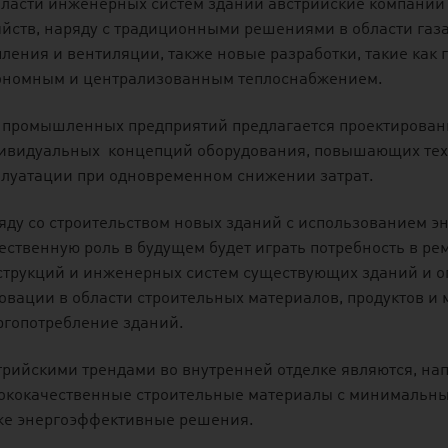
бласти инженерных систем зданий австрийские компании
яйств, наряду с традиционными решениями в области газ
пления и вентиляции, также новые разработки, такие как
ономным и централизованным теплоснабжением.
 промышленных предприятий предлагается проектировани
ивидуальных концепций оборудования, повышающих техн
плуатации при одновременном снижении затрат.
яду со строительством новых зданий с использованием э
ественную роль в будущем будет играть потребность в р
струкций и инженерных систем существующих зданий и о
овации в области строительных материалов, продуктов и
ргопотребление зданий.
трийскими трендами во внутренней отделке являются, на
ококачественные строительные материалы с минимальны
же энергоэффективные решения.