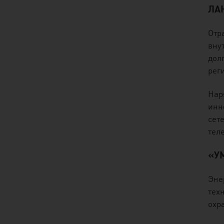
ЛА
Отр
вну
дол
рег
Нар
инн
сет
тел
«У
Эне
тех
охр