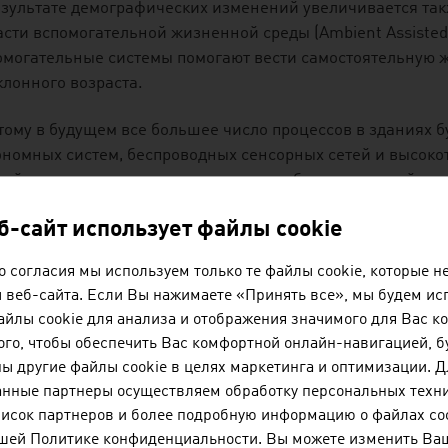
езультате демографических изменений увеличивается так
асти вспомогательной жизненной среды (Ambient Assisted
омогательные системы помогают вести самостоятельную ж
клонного возраста.
тому в будущем все большее число процессов в зданиях 
ономных систем, беспроводных сенсорных сетей и высок
вайдеры услуг смогут использовать мобильные устройства
ИМЕР: СИСТЕМА ШИН
еб-сайт использует файлы cookie
 согласия мы используем только те файлы cookie, которые 
ременная система шин может поддерживать процессы уп
 веб-сайта. Если Вы нажимаете «Принять все», мы будем ис
енерные системы зданий. Данная технология предназна
йлы cookie для анализа и отображения значимого для Вас ко
акже для общественных зданий, таких как школы и админ
го, чтобы обеспечить Вас комфортной онлайн-навигацией, б
ы другие файлы cookie в целях маркетинга и оптимизации. Д
ая система с помощью программ может регулировать осве
анные партнеры осуществляем обработку персональных техн
ожение жалюзи, управлять гаражными воротами, реагиро
писок партнеров и более подробную информацию о файлах co
тролировать систему пожарной сигнализации.
ашей Политике конфиденциальности. Вы можете изменить Ва