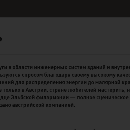
Р
уги в области инженерных систем зданий и внутре
ent Module
ьзуются спросом благодаря своему высокому качес
ений для распределения энергии до малярной кра
е только в Австрии, стране любителей мастерить,
дце Эльбской филармонии — полное сценическое 
дано австрийской компанией.