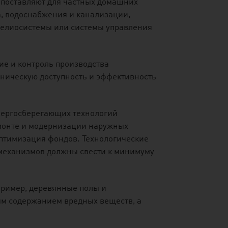
 поставляют для частных домашних
а, водоснабжения и канализации,
 гелиосистемы или системы управления
е и контроль производства
ическую доступность и эффективность
нергосберегающих технологий
емонте и модернизации наружных
птимизация фондов. Технологические
 механизмов должны свести к минимуму
пример, деревянные полы и
м содержанием вредных веществ, а