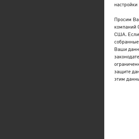
настройки 
С п
обм
Просим Вас
пож
компаний 
нео
США. Если 
или
собранные 
Ваши данн
законодате
ограниченн
Ф
listen
dow
защите дан
этим данн