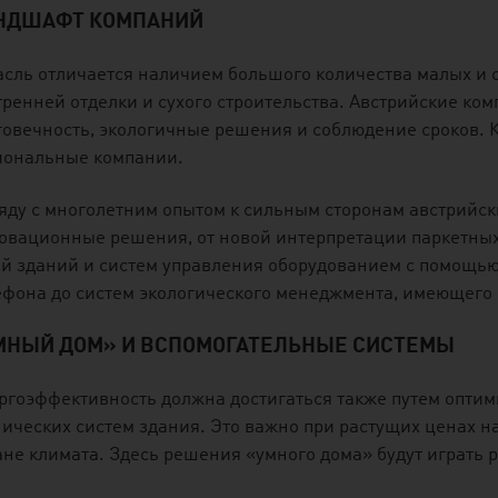
НДШАФТ КОМПАНИЙ
асль отличается наличием большого количества малых и с
тренней отделки и сухого строительства. Австрийские ком
говечность, экологичные решения и соблюдение сроков. 
иональные компании.
яду с многолетним опытом к сильным сторонам австрийск
овационные решения, от новой интерпретации паркетных
ей зданий и систем управления оборудованием с помощь
ефона до систем экологического менеджмента, имеющего 
МНЫЙ ДОМ» И ВСПОМОГАТЕЛЬНЫЕ СИСТЕМЫ
ргоэффективность должна достигаться также путем опт
нических систем здания. Это важно при растущих ценах н
ане климата. Здесь решения «умного дома» будут играть