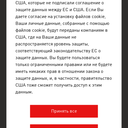
США, которые не подписали соглашение о
защите данных между ЕС и США. Если Вы
FRESH VIEW
даете согласие на установку файлов cookie,
Получите эксклюзивную возможность
Ваши личные данные, собранные с помощью
познакомиться с различными отраслями
файлов cookie, будут переданы компаниям в
промышленности и австрийскими компаниями в
этих отраслях.
США, где на Ваши данные не
распространяется уровень защиты,
соответствующий законодательству ЕС о
ADVANTAGE AUSTRIA - НАША МЕЖДУНАРОДНАЯ СЕТЬ ДЛЯ
ВАС
защите данных. Вы будете пользоваться
только ограниченными правами или не будете
ADVANTAGE AUSTRIA насчитывает около 100 офисов в более
чем 70 странах мира и предоставляет австрийским компаниям
иметь никаких прав в отношении закона о
и их международным партнерам широкий спектр услуг для
защите данных, и, в частности, правительство
развития бизнеса. В общей сложности около 800 сотрудников
США тоже сможет получить доступ к этим
по всему миру помогут Вам найти поставщиков и деловых
партнеров в Австрии. Ежегодно мы организуем около 800
данным.
мероприятий, направленных на установление деловых
контактов. Спектр услуг ADVANTAGE AUSTRIA включает
поддержку австрийских компаний в поиске импортеров,
Принять все
дистрибьюторов и торговых представителей, а также
предоставление подробной информации об Австрии как
площадке для ведения бизнеса и помощь в выходе на
австрийский рынок.