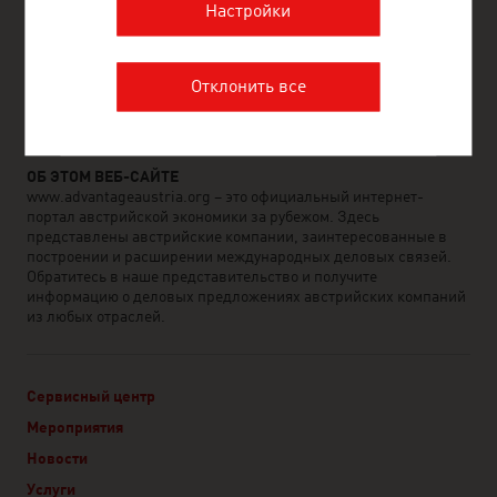
Настройки
ADVANTAGE AUSTRIA создает новые возможности для
международного бизнеса, продвигая продукты и услуги
австрийских предприятий по всему миру, помогая компаниям
Отклонить все
и организациям за пределами Австрии налаживать прочные
связи с австрийскими предприятиями и способствуя обмену
лучшими идеями и инновациями из Австрии и со всего мира.
ОБ ЭТОМ ВЕБ-САЙТЕ
www.advantageaustria.org – это официальный интернет-
портал австрийской экономики за рубежом. Здесь
представлены австрийские компании, заинтересованные в
построении и расширении международных деловых связей.
Обратитесь в наше представительство и получите
информацию о деловых предложениях австрийских компаний
из любых отраслей.
Сервисный центр
Мероприятия
Новости
Услуги