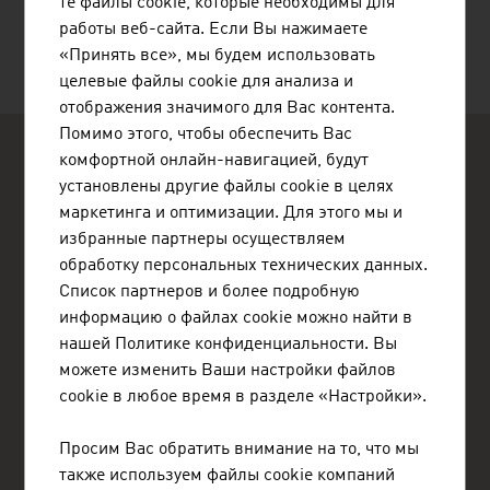
те файлы cookie, которые необходимы для
работы веб-сайта. Если Вы нажимаете
«Принять все», мы будем использовать
целевые файлы cookie для анализа и
отображения значимого для Вас контента.
Помимо этого, чтобы обеспечить Вас
комфортной онлайн-навигацией, будут
установлены другие файлы cookie в целях
маркетинга и оптимизации. Для этого мы и
избранные партнеры осуществляем
обработку персональных технических данных.
ADVANTAGE AUSTRIA Ташкент
Список партнеров и более подробную
Экономический отдел Посольства Австрии в Ташкенте
Бизнес-центр Trilliant, башня 1, офис 109
информацию о файлах cookie можно найти в
ул. Шахрисабз, д. 2, Юнусабадский район
нашей Политике конфиденциальности. Вы
100000 Ташкент
можете изменить Ваши настройки файлов
Узбекистан
+998 78 120 0430
cookie в любое время в разделе «Настройки».
tashkent@advantageaustria.org
www.advantageaustria.org/uz
Просим Вас обратить внимание на то, что мы
также используем файлы cookie компаний