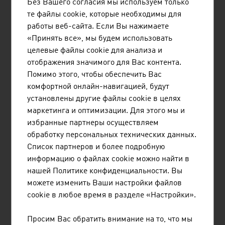
Без Вашего согласия мы используем только
те файлы cookie, которые необходимы для
работы веб-сайта. Если Вы нажимаете
«Принять все», мы будем использовать
целевые файлы cookie для анализа и
J. W. CAPPELEN GESELLSCHAFT
отображения значимого для Вас контента.
M.B.H.
Помимо этого, чтобы обеспечить Вас
комфортной онлайн-навигацией, будут
J. W. Cappelen GmbH, Cappelen-Group,
установлены другие файлы cookie в целях
специализируется на торговых, маркетинговых
маркетинга и оптимизации. Для этого мы и
и сервисных решениях в области торговли
избранные партнеры осуществляем
бумагой и древесиной, логистики и защиты
обработку персональных технических данных.
идентификационных данных. Бумажное
Список партнеров и более подробную
подразделение Cappelen представляет
информацию о файлах cookie можно найти в
европейских производителей бумаги и картона
нашей Политике конфиденциальности. Вы
и занимается продажей и продвижением их ...
можете изменить Ваши настройки файлов
cookie в любое время в разделе «Настройки».
Просим Вас обратить внимание на то, что мы