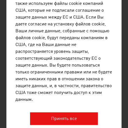
также используем файлы cookie компаний
SCHEUCH GMBH
США, которые не подписали соглашение о
защите данных между ЕС и США. Если Вы
Благодаря инновационным технологиям
даете согласие на установку файлов cookie,
очистки воздуха компания Scheuch на
Ваши личные данные, собранные с помощью
протяжении более 55 лет вносит свой вклад в
файлов cookie, будут переданы компаниям в
защиту нашей планеты и предлагает
США, где на Ваши данные не
специализированные высококачественные
распространяется уровень защиты,
решения в области технологий очистки воздуха
соответствующий законодательству ЕС о
и защиты окружающей среды.
защите данных. Вы будете пользоваться
только ограниченными правами или не будете
иметь никаких прав в отношении закона о
защите данных, и, в частности, правительство
США тоже сможет получить доступ к этим
BÜHLER FOOD EQUIPMENT GMBH
данным.
Принять все