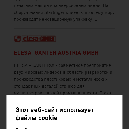
печатных машин и конверсионных линий. На
оборудовании Starlinger клиенты по всему миру
производят инновационную упаковку, ...
ELESA+GANTER AUSTRIA GMBH
ELESA + GANTER® - совместное предприятие
двух мировых лидеров в области разработки и
производства пластиковых и металлических
стандартных деталей станков для
машиностроительной промышленности: Elesa
S.p.A (Монца, Италия) и Otto Ganter GmbH & Co.
KG (Фуртванген, Германия). Австрийская
Этот веб-сайт использует
дочерняя компания ELESA+GANTER ...
файлы cookie