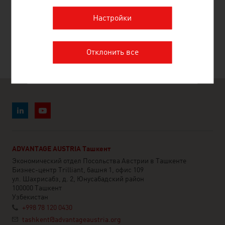
Настройки
COOLIBREE GMBH
Отклонить все
ADVANTAGE AUSTRIA Ташкент
Экономический отдел Посольства Австрии в Ташкенте
Бизнес-центр Trilliant, башня 1, офис 109
ул. Шахрисабз, д. 2, Юнусабадский район
100000 Ташкент
Узбекистан
+998 78 120 0430
tashkent@advantageaustria.org